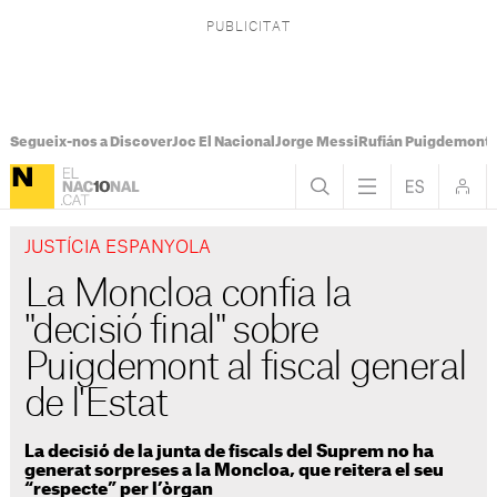
Segueix-nos a Discover
Joc El Nacional
Jorge Messi
Rufián Puigdemont
JUSTÍCIA ESPANYOLA
La Moncloa confia la
"decisió final" sobre
Puigdemont al fiscal general
de l'Estat
La decisió de la junta de fiscals del Suprem no ha
generat sorpreses a la Moncloa, que reitera el seu
“respecte” per l’òrgan