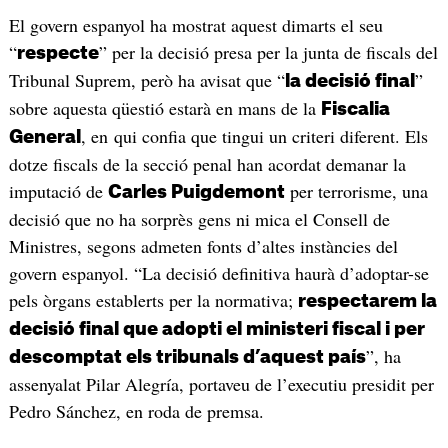
El govern espanyol ha mostrat aquest dimarts el seu
“
” per la decisió presa per la junta de fiscals del
respecte
Tribunal Suprem, però ha avisat que “
”
la decisió final
sobre aquesta qüestió estarà en mans de la
Fiscalia
, en qui confia que tingui un criteri diferent. Els
General
dotze fiscals de la secció penal han acordat demanar la
imputació de
per terrorisme, una
Carles Puigdemont
decisió que no ha sorprès gens ni mica el Consell de
Ministres, segons admeten fonts d’altes instàncies del
govern espanyol. “La decisió definitiva haurà d’adoptar-se
pels òrgans establerts per la normativa;
respectarem la
decisió final que adopti el ministeri fiscal i per
”, ha
descomptat els tribunals d’aquest país
assenyalat Pilar Alegría, portaveu de l’executiu presidit per
Pedro Sánchez, en roda de premsa.