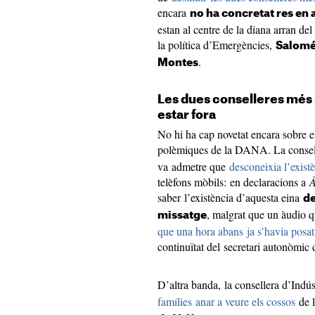
encara
no ha concretat res en 
estan al centre de la diana arran del
la política d’Emergències,
Salomé
.
Montes
Les dues conselleres més
estar fora
No hi ha cap novetat encara sobre el
polèmiques de la DANA. La consell
va admetre que
desconeixia l’exist
telèfons mòbils: en declaracions a
À
saber l’existència d’aquesta eina
de
, malgrat que un àudio 
missatge
que una hora abans ja s’havia posat 
continuïtat del secretari autonòmi
D’altra banda, la consellera d’Indús
famílies anar a veure els cossos
de l