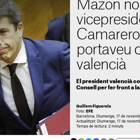
Mazón no
vicepresi
Camarero
portaveu 
valencià
El president valencià 
Consell per fer front a 
Guillem Figuerola
Foto:
EFE
Barcelona. Diumenge, 17 de novemb
Actualitzat: Diumenge, 17 de novem
Temps de lectura: 2 minuts