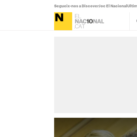
Segueix-nos a Discover
Joc El Nacional
Ultim