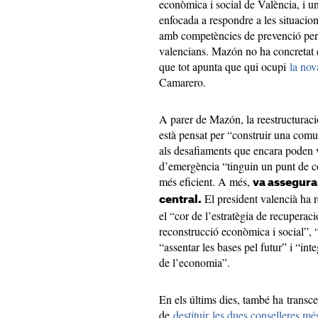
econòmica i social de València, i u
enfocada a respondre a les situacion
amb competències de prevenció per a 
valencians. Mazón no ha concretat e
que tot apunta que qui ocupi
la nov
Camarero.
A parer de Mazón, la reestructuraci
està pensat per “construir una comuni
als desafiaments que encara poden ve
d’emergència “tinguin un punt de c
més eficient. A més,
va assegura
El president valencià ha r
central.
el “cor de l’estratègia de recuperac
reconstrucció econòmica i social”, 
“assentar les bases pel futur” i “inte
de l’economia”.
En els últims dies, també ha transce
de
destituir les dues conselleres m