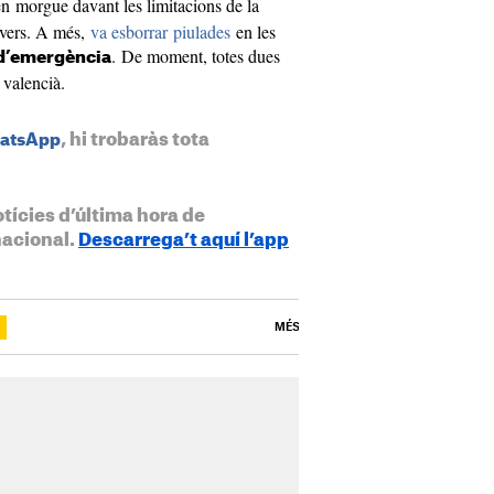
 en morgue davant les limitacions de la
dàvers. A més,
va esborrar piulades
en les
. De moment, totes dues
s d’emergència
 valencià.
, hi trobaràs tota
hatsApp
otícies d’última hora de
nacional.
Descarrega’t aquí l’app
MÉS