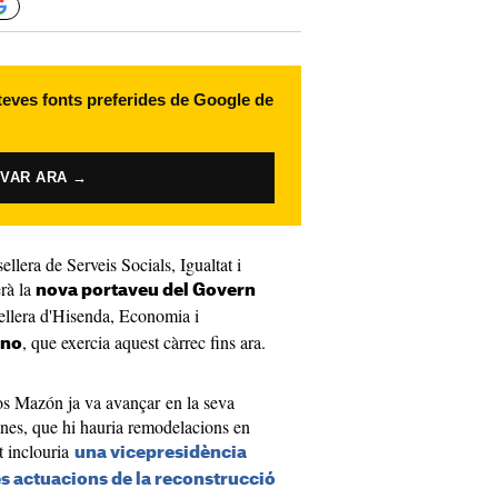
 teves fonts preferides de Google de
IVAR ARA →
llera de Serveis Socials, Igualtat i
erà la
nova portaveu del Govern
sellera d'Hisenda, Economia i
, que exercia aquest càrrec fins ara.
ino
os Mazón ja va avançar en la seva
nes, que hi hauria remodelacions en
st inclouria
una vicepresidència
es actuacions de la reconstrucció