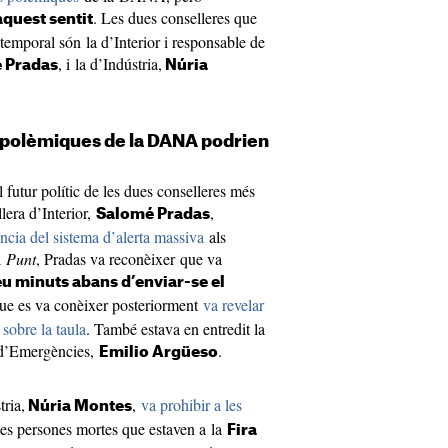
. Les dues conselleres que
aquest sentit
 temporal són la d’Interior i responsable de
, i la d’Indústria,
 Pradas
Núria
 polèmiques de la DANA podrien
 futur polític de les dues conselleres més
era d’Interior,
,
Salomé Pradas
ència del sistema d’alerta massiva
als
 Punt
, Pradas va reconèixer que va
u minuts abans d’enviar-se el
que es va conèixer posteriorment
va revelar
sobre la taula
. També estava en entredit la
c d’Emergències,
.
Emilio Argüeso
tria,
,
va prohibir a les
Núria Montes
es persones mortes que estaven a la
Fira