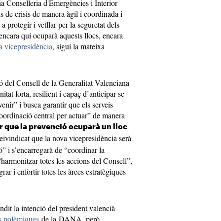
na Conselleria d'Emergències i Interior
s de crisis de manera àgil i coordinada i
protegir i vetllar per la seguretat dels
ncara qui ocuparà aquests llocs, encara
a vicepresidència
, sigui la mateixa
ó del Consell de la Generalitat Valenciana
tat forta, resilient i capaç d’anticipar-se
nir” i busca garantir que els serveis
oordinació central per actuar” de manera
r que la prevenció ocuparà un lloc
eivindicat que la nova vicepresidència serà
ió” i s’encarregarà de “coordinar la
“harmonitzar totes les accions del Consell”,
grar i enfortir totes les àrees estratègiques
ndit la intenció del president valencià
és polèmiques
de la DANA, però