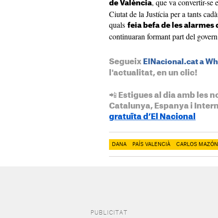
, que va convertir-se
de València
Ciutat de la Justícia per a tants ca
quals
feia befa de les alarme
continuaran formant part del govern
Segueix
ElNacional.cat a W
l'actualitat, en un clic!
📲 Estigues al dia amb les n
Catalunya, Espanya i Inter
gratuïta d’El Nacional
DANA
PAÍS VALENCIÀ
CARLOS MAZÓN