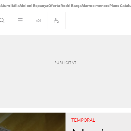
àtum Itàlia
Meloni Espanya
Oferta Rodri Barça
Marroc menors
Plans Catal
TEMPORAL