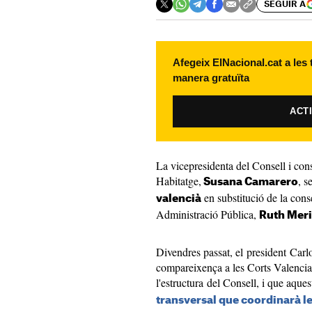
SEGUIR A
Afegeix ElNacional.cat a les
manera gratuïta
ACT
La vicepresidenta del Consell i conse
Habitatge,
, s
Susana Camarero
en substitució de la con
valencià
Administració Pública,
Ruth Mer
Divendres passat, el president Carl
compareixença a les Corts Valencia
l'estructura del Consell, i que aque
transversal que coordinarà l