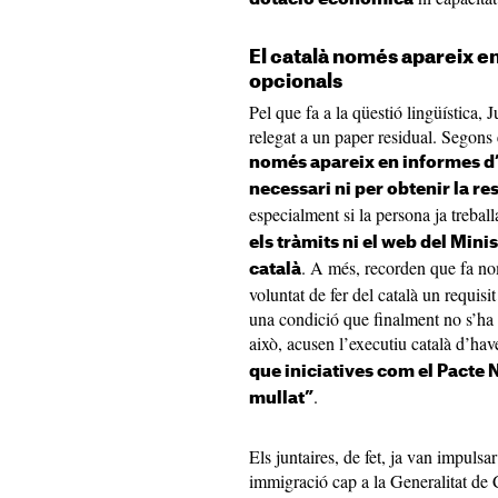
El català només apareix e
opcionals
Pel que fa a la qüestió lingüística, 
relegat a un paper residual. Segons 
només apareix en informes d
necessari ni per obtenir la re
especialment si la persona ja treb
els tràmits ni el web del Mini
. A més, recorden que fa no
català
voluntat de fer del català un requisi
una condició que finalment no s’ha 
això, acusen l’executiu català d’hav
que iniciatives com el Pacte 
.
mullat”
Els juntaires, de fet, ja van impuls
immigració cap a la Generalitat de 