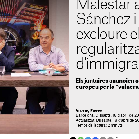
Malestar 
Sánchez i 
excloure el
regularitz
d'immigra
Els juntaires anuncien a
europeu per la "vulnera
Vicenç Pagès
Barcelona. Dissabte, 18 d'abril de 2
Actualitzat: Dissabte, 18 d'abril de 2
Temps de lectura: 2 minuts