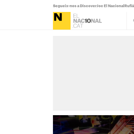
Segueix-nos a Discover
Joc El Nacional
Rufi