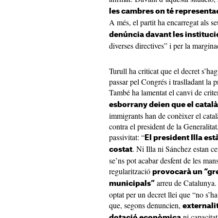
les cambres on té representaci
A més, el partit ha encarregat als seu
denúncia davant les instituc
diverses directives” i per la margina
Turull ha criticat que el decret s’ha
passar pel Congrés i traslladant la 
També ha lamentat el canvi de criter
esborrany deien que el català 
immigrants han de conèixer el català
contra el president de la Generalitat
passivitat: “
El president Illa est
. Ni Illa ni Sánchez estan ce
costat
se’ns pot acabar desfent de les man
regularització
provocarà un “gre
arreu de Catalunya. E
municipals”
optat per un decret llei que “no s’h
que, segons denuncien,
externali
ni capacitat
dotació econòmica