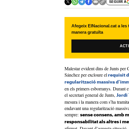
SEGUIR A
Afegeix ElNacional.cat a les
manera gratuïta
ACT
Malestar evident dins de Junts per
Sánchez per excloure el
requisit d
regularització massiva d'imm
en els primers esborranys. Durant el
el secretari general de Junts,
Jordi 
mesura i la manera com s’ha tramitat
endavant una regularització massiv
sempre:
sense consens, amb me
responsabilitat als altres i m
afirmat. Davant d’aquesta situació,