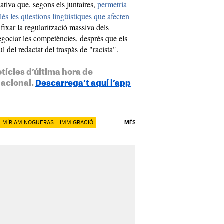
ativa que, segons els juntaires,
permetria
és les qüestions lingüístiques que afecten
fixar la regularització massiva dels
gociar les competències, després que els
l del redactat del traspàs de "racista".
otícies d’última hora de
nacional.
Descarrega’t aquí l’app
MÍRIAM NOGUERAS
IMMIGRACIÓ
MÉS