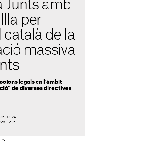
a Junts amb
Illa per
 català de la
ació massiva
nts
ccions legals en l'àmbit
ció" de diverses directives
026. 12:24
026. 12:29