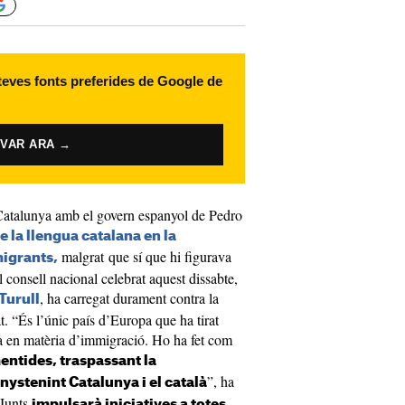
 teves fonts preferides de Google de
IVAR ARA →
 Catalunya amb el govern espanyol de Pedro
e la llengua catalana en la
malgrat que sí que hi figurava
igrants,
 consell nacional celebrat aquest dissabte,
, ha carregat durament contra la
Turull
. “És l’únic país d’Europa que ha tirat
a en matèria d’immigració. Ho ha fet com
ntides, traspassant la
”, ha
enystenint Catalunya i el català
 Junts
impulsarà iniciatives a totes