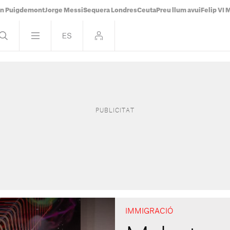
án Puigdemont
Jorge Messi
Sequera Londres
Ceuta
Preu llum avui
Felip VI 
IMMIGRACIÓ