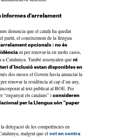
n informes d'arrelament
Junts denuncia que el català ha quedat
el partit, el coneixement de la llengua
i
’arrelament opcionals
no és
ni per renovar-la en molts casos,
sidència
alla a Catalunya. També assenyalen que
ni
steri d’Inclusió estan disponibles en
més dos mesos el Govern havia anunciat la
t per renovar la residència al cap d’un any,
incorporat al text publicat al BOE. Per
er “enganyat els catalans” i
consideren
Nacional per la Llengua són “paper
ar la delegació de les competències en
Catalunya, malgrat que el
vot en contra