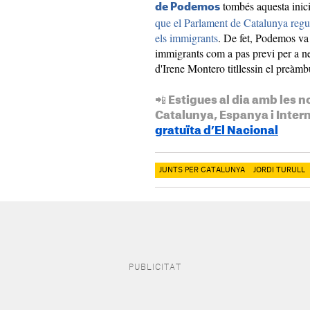
tombés aquesta inici
de Podemos
que el Parlament de Catalunya regul
els immigrants
. De fet, Podemos va 
immigrants com a pas previ per a ne
d'Irene Montero titllessin el preàmbu
📲 Estigues al dia amb les n
Catalunya, Espanya i Inter
gratuïta d’El Nacional
JUNTS PER CATALUNYA
JORDI TURULL