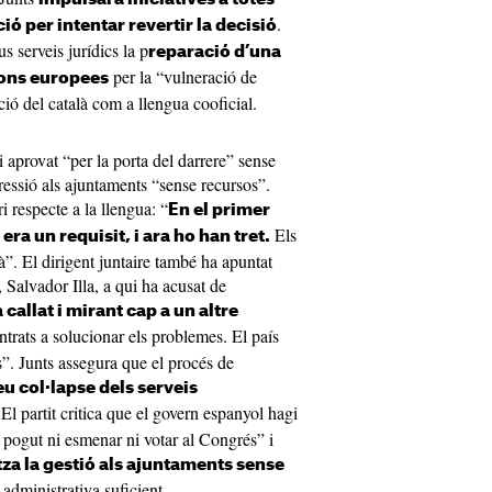
.
ó per intentar revertir la decisió
s serveis jurídics la p
reparació d’una
per la “vulneració de
ions europees
ció del català com a llengua cooficial.
gi aprovat “per la porta del darrere” sense
pressió als ajuntaments “sense recursos”.
i respecte a la llengua: “
En el primer
Els
era un requisit, i ara ho han tret.
”. El dirigent juntaire també ha apuntat
, Salvador Illa, a qui ha acusat de
à callat i mirant cap a un altre
ntrats a solucionar els problemes. El país
s”. Junts assegura que el procés de
u col·lapse dels serveis
l partit critica que el govern espanyol hagi
a pogut ni esmenar ni votar al Congrés” i
tza la gestió als ajuntaments sense
 administrativa suficient.