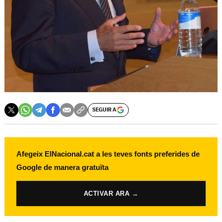
SEGUIR A
Afegeix ElNacional.cat a les teves fonts preferides de
Google de manera gratuïta
ACTIVAR ARA →