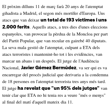
El pròxim dilluns 11 de març farà 20 anys de l'atemptat
gihadista a Madrid, el segon més mortífer d'Europa. Uns
atacs que van deixar
un total de 193 víctimes i uns
. Aquells atacs, a tres dies d'unes eleccions
2.000 ferits
espanyoles, van provocar la pèrdua de la Moncloa per part
del Partit Popular, que van recular en gairebé 40 diputats.
La seva mala gestió de l'atemptat, culpant a ETA dels
atacs terroristes i mantenint-ho tot i les evidències, van
marcar un abans i un després. El jutge de l'Audiència
Nacional,
, va ser qui es va
Javier Gómez Bermúdez
encarregar del procés judicial que derivaria a la condemna
de 18 persones en l'atemptat terrorista tres anys més tard.
El jutge
van
ha revelat que "un 95% dels jutges"
tenir clar que ETA no hi tenia res a veure "més o menys"
al final del matí d'aquell mateix dia 11.