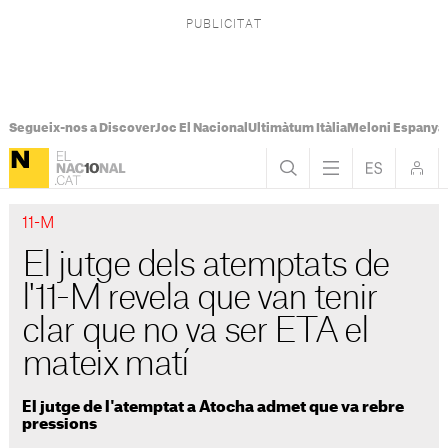
Segueix-nos a Discover
Joc El Nacional
Ultimàtum Itàlia
Meloni Espanya
11-M
El jutge dels atemptats de
l'11-M revela que van tenir
clar que no va ser ETA el
mateix matí
El jutge de l'atemptat a Atocha admet que va rebre
pressions