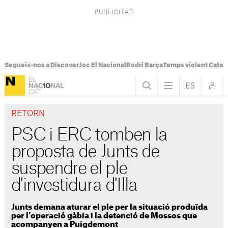
Segueix-nos a Discover
Joc El Nacional
Rodri Barça
Temps violent Catal
RETORN
PSC i ERC tomben la
proposta de Junts de
suspendre el ple
d'investidura d'Illa
Junts demana aturar el ple per la situació produïda
per l'operació gàbia i la detenció de Mossos que
acompanyen a Puigdemont