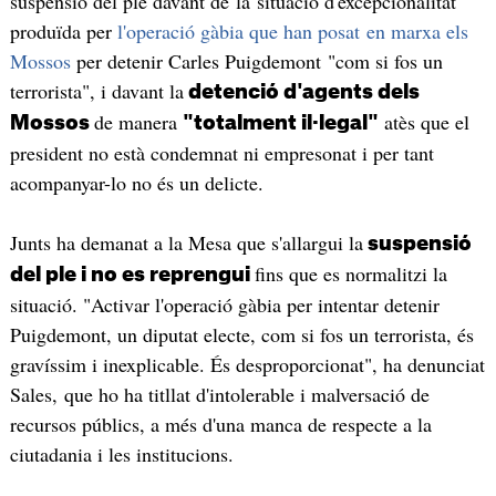
suspensió del ple davant de la situació d'excepcionalitat
produïda per
l'operació gàbia que han posat en marxa els
Mossos
per detenir Carles Puigdemont "com si fos un
terrorista", i davant la
detenció d'agents dels
de manera
atès que el
Mossos
"totalment il·legal"
president no està condemnat ni empresonat i per tant
acompanyar-lo no és un delicte.
Junts ha demanat a la Mesa que s'allargui la
suspensió
fins que es normalitzi la
del ple i no es reprengui
situació. "Activar l'operació gàbia per intentar detenir
Puigdemont, un diputat electe, com si fos un terrorista, és
gravíssim i inexplicable. És desproporcionat", ha denunciat
Sales, que ho ha titllat d'intolerable i malversació de
recursos públics, a més d'una manca de respecte a la
ciutadania i les institucions.