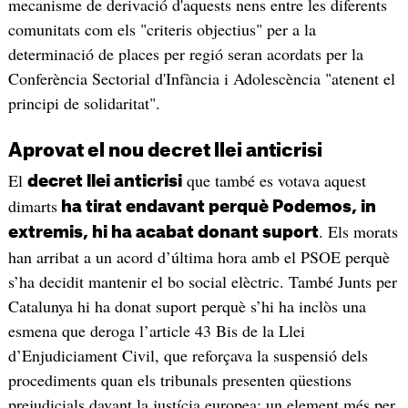
mecanisme de derivació d'aquests nens entre les diferents
comunitats com els "criteris objectius" per a la
determinació de places per regió seran acordats per la
Conferència Sectorial d'Infància i Adolescència "atenent el
principi de solidaritat".
Aprovat el nou decret llei anticrisi
El
que també es votava aquest
decret llei anticrisi
dimarts
ha tirat endavant perquè Podemos, in
. Els morats
extremis, hi ha acabat donant suport
han arribat a un acord d’última hora amb el PSOE perquè
s’ha decidit mantenir el bo social elèctric. També Junts per
Catalunya hi ha donat suport perquè s’hi ha inclòs una
esmena que deroga l’article 43 Bis de la Llei
d’Enjudiciament Civil, que reforçava la suspensió dels
procediments quan els tribunals presenten qüestions
prejudicials davant la justícia europea; un element més per