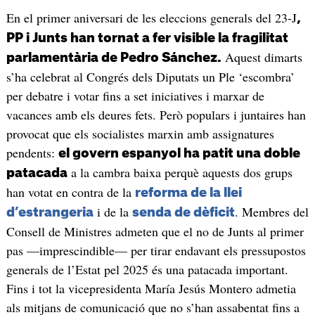
En el primer aniversari de les eleccions generals del 23-J
,
PP i Junts han tornat a fer visible la fragilitat
Aquest dimarts
parlamentària de Pedro Sánchez.
s’ha celebrat al Congrés dels Diputats un Ple ‘escombra’
per debatre i votar fins a set iniciatives i marxar de
vacances amb els deures fets. Però populars i juntaires han
provocat que els socialistes marxin amb assignatures
pendents:
el govern espanyol ha patit una doble
a la cambra baixa perquè aquests dos grups
patacada
han votat en contra de la
reforma de la llei
i de la
. Membres del
d’estrangeria
senda de dèficit
Consell de Ministres admeten que el no de Junts al primer
pas —imprescindible— per tirar endavant els pressupostos
generals de l’Estat pel 2025 és una patacada important.
Fins i tot la vicepresidenta María Jesús Montero admetia
als mitjans de comunicació que no s’han assabentat fins a