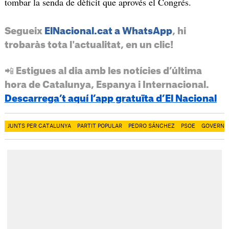
tombar la senda de dèficit que aprovés el Congrés.
Segueix
ElNacional.cat a WhatsApp
, hi
trobaràs tota l'actualitat, en un clic!
📲 Estigues al dia amb les notícies d’última
hora de Catalunya, Espanya i Internacional.
Descarrega’t aquí l’app gratuïta d’El Nacional
JUNTS PER CATALUNYA
PARTIT POPULAR
PEDRO SÁNCHEZ
PSOE
GOVERN 