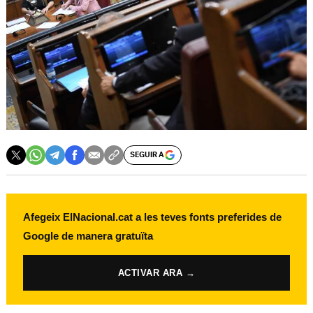
SEGUIR A
Afegeix ElNacional.cat a les teves fonts preferides de
Google de manera gratuïta
ACTIVAR ARA →