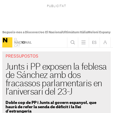
Segueix-nos a Discover
Joc El Nacional
Ultimàtum Itàlia
Meloni Espanya
PRESSUPOSTOS
Junts i PP exposen la feblesa
de Sánchez amb dos
fracassos parlamentaris en
l’aniversari del 23-J
Doble cop de PP i Junts al govern espanyol, que
haurà de refer la senda de dèficit i la llei
d’estrangeria