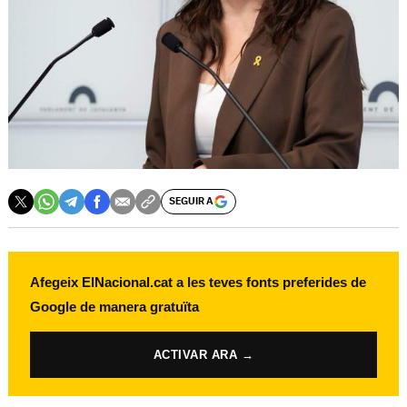
SEGUIR A
Afegeix ElNacional.cat a les teves fonts preferides de
Google de manera gratuïta
ACTIVAR ARA →