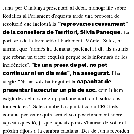
Junts per Catalunya presentarà al debat monogràfic sobre
Rodalies al Parlament d'aquesta tarda una proposta de
resolució que inclourà la
“reprovació i cessament”
La
de la consellera de Territori, Sílvia Paneque.
portaveu de la formació al Parlament, Mònica Sales, ha
afirmat que “només ha demanat paciència i dit als usuaris
que rebran un tracte exquisit perquè se'ls informarà de les
incidències". "
És una presa de pèl, no pot
I ha
continuar ni un dia més”, ha assegurat.
afegit: “Ni tan sols ha tingut ni la
capacitat de
com li hem
presentar i executar un pla de xoc,
exigit des del nostre grup parlamentari, amb solucions
immediates”. Sales també ha apuntat cap a ERC i els
comuns per veure quin serà el seu posicionament sobre
aquesta qüestió, ja que aquests punts s'hauran de votar el
pròxim dijous a la cambra catalana. Des de Junts recorden