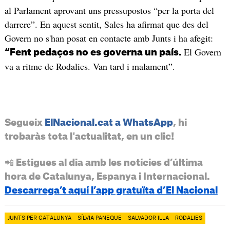
al Parlament aprovant uns pressupostos “per la porta del
darrere”. En aquest sentit, Sales ha afirmat que des del
Govern no s'han posat en contacte amb Junts i ha afegit:
El Govern
“Fent pedaços no es governa un país.
va a ritme de Rodalies. Van tard i malament”.
Segueix
ElNacional.cat a WhatsApp
, hi
trobaràs tota l'actualitat, en un clic!
📲 Estigues al dia amb les notícies d’última
hora de Catalunya, Espanya i Internacional.
Descarrega’t aquí l’app gratuïta d’El Nacional
JUNTS PER CATALUNYA
SÍLVIA PANEQUE
SALVADOR ILLA
RODALIES