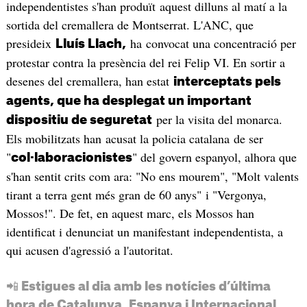
independentistes s'han produït aquest dilluns al matí a la
sortida del cremallera de Montserrat. L'ANC, que
presideix
ha convocat una concentració per
Lluís Llach,
protestar contra la presència del rei Felip VI. En sortir a
desenes del cremallera, han estat
interceptats pels
agents, que ha desplegat un important
per la visita del monarca.
dispositiu de seguretat
Els mobilitzats han acusat la policia catalana de ser
"
" del govern espanyol, alhora que
col·laboracionistes
s'han sentit crits com ara: "No ens mourem", "Molt valents
tirant a terra gent més gran de 60 anys" i "Vergonya,
Mossos!". De fet, en aquest marc, els Mossos han
identificat i denunciat un manifestant independentista, a
qui acusen d'agressió a l'autoritat.
📲 Estigues al dia amb les notícies d’última
hora de Catalunya, Espanya i Internacional.