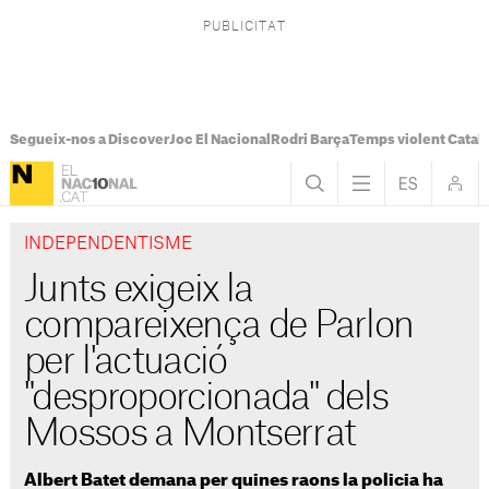
Segueix-nos a Discover
Joc El Nacional
Rodri Barça
Temps violent Catal
INDEPENDENTISME
Junts exigeix la
compareixença de Parlon
per l'actuació
"desproporcionada" dels
Mossos a Montserrat
Albert Batet demana per quines raons la policia ha