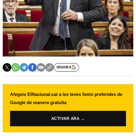
SEGUIR A
Afegeix ElNacional.cat a les teves fonts preferides de
Google de manera gratuïta
ACTIVAR ARA →