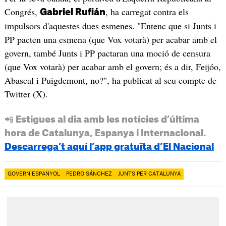
Congrés,
, ha carregat contra els
Gabriel Rufián
impulsors d'aquestes dues esmenes. "Entenc que si Junts i
PP pacten una esmena (que Vox votarà) per acabar amb el
govern, també Junts i PP pactaran una moció de censura
(que Vox votarà) per acabar amb el govern; és a dir, Feijóo,
Abascal i Puigdemont, no?", ha publicat al seu compte de
Twitter (X).
📲 Estigues al dia amb les notícies d’última
hora de Catalunya, Espanya i Internacional.
Descarrega’t aquí l’app gratuïta d’El Nacional
GOVERN ESPANYOL
PEDRO SÁNCHEZ
JUNTS PER CATALUNYA