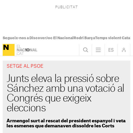
Segueix-nos a Discover
Joc El Nacional
Rodri Barça
Temps violent Catal
SETGE AL PSOE
Junts eleva la pressió sobre
Sánchez amb una votació al
Congrés que exigeix
eleccions
Armengol surt al rescat del president espanyol i veta
les esmenes que demanaven dissoldre les Corts