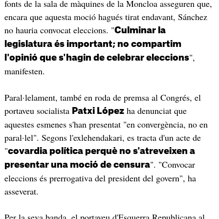
fonts de la sala de màquines de la Moncloa asseguren que,
encara que aquesta moció hagués tirat endavant, Sánchez
no hauria convocat eleccions. "
Culminar la
legislatura és important; no compartim
",
l'opinió que s'hagin de celebrar eleccions
manifesten.
Paral·lelament, també en roda de premsa al Congrés, el
portaveu socialista
ha denunciat que
Patxi López
aquestes esmenes s'han presentat "en convergència, no en
paral·lel". Segons l'exlehendakari, es tracta d'un acte de
"
covardia política perquè no s'atreveixen a
". "Convocar
presentar una moció de censura
eleccions és prerrogativa del president del govern", ha
asseverat.
Per la seva banda, el portaveu d'Esquerra Republicana al