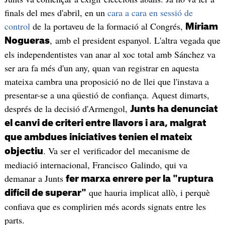
finals del mes d'abril, en un
cara a cara en sessió de
control
de la portaveu de la formació al Congrés,
Míriam
, amb el president espanyol. L'altra vegada que
Nogueras
els independentistes van anar al xoc total amb Sánchez va
ser ara fa més d'un any, quan van registrar en aquesta
mateixa cambra una proposició no de llei que l'instava a
presentar-se a una qüestió de confiança. Aquest dimarts,
després de la decisió d'Armengol,
Junts ha denunciat
el canvi de criteri entre llavors i ara, malgrat
que ambdues iniciatives tenien el mateix
. Va ser el verificador del mecanisme de
objectiu
mediació internacional, Francisco Galindo, qui va
demanar a Junts
fer marxa enrere per la "ruptura
que hauria implicat allò, i perquè
difícil de superar"
confiava que es complirien més acords signats entre les
parts.