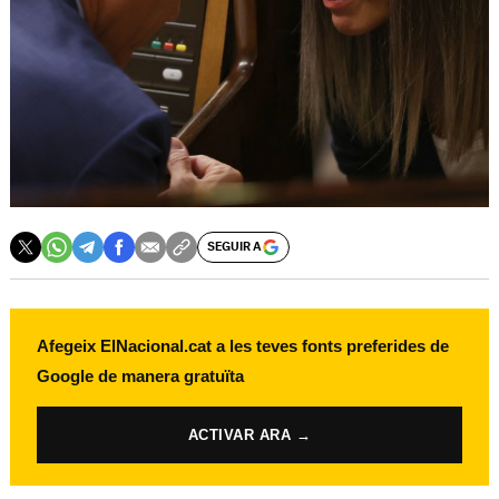
SEGUIR A
Afegeix ElNacional.cat a les teves fonts preferides de
Google de manera gratuïta
ACTIVAR ARA →