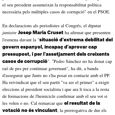
el seu president assumeixin la responsabilitat política
necessària pels múltiples casos de corrupció" en el PSOE.
En declaracions als periodistes al Congrés, el diputat
juntaire
ha afirmat que presenten
Josep Maria Cruset
l'esmena davant la "
situació d'extrema debilitat del
govern espanyol, incapaç d'aprovar cap
pressupost, i per l'assetjament dels creixents
". "Pedro Sánchez no ha donat cap
casos de corrupció
raó de pes per continuar governant", ha dit, a banda
d'assegurar que Junts no s'ha posat en contacte amb el PP.
Ha reivindicat que el seu partit "va ser el primer" a exigir
eleccions al president socialista i que ara li toca a la resta
de formacions de l'hemicicle confirmar amb el seu vot si
les volen o no. Cal remarcar que
el resultat de la
; la prerrogativa de dur els
votació no és vinculant