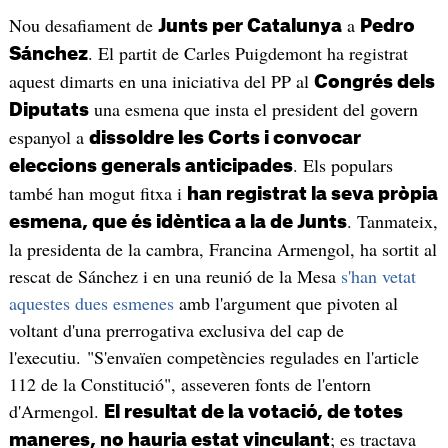
Nou desafiament de
a
Junts per Catalunya
Pedro
. El partit de Carles Puigdemont ha registrat
Sánchez
aquest dimarts en una iniciativa del PP al
Congrés dels
una esmena que insta el president del govern
Diputats
espanyol a
dissoldre les Corts i convocar
. Els populars
eleccions generals anticipades
també han mogut fitxa i
han registrat la seva pròpia
. Tanmateix,
esmena, que és idèntica a la de Junts
la presidenta de la cambra, Francina Armengol, ha sortit al
rescat de Sánchez i en una reunió de la Mesa
s'han vetat
aquestes dues esmenes
amb l'argument que pivoten al
voltant d'una prerrogativa exclusiva del cap de
l'executiu. "S'envaïen competències regulades en l'article
112 de la Constitució", asseveren fonts de l'entorn
d'Armengol.
El resultat de la votació, de totes
; es tractava
maneres, no hauria estat vinculant