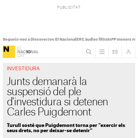
Segueix-nos a Discover
Joc El Nacional
ERC àudios filtrats
PP menors mi
INVESTIDURA
Junts demanarà la
suspensió del ple
d'investidura si detenen
Carles Puigdemont
Turull sosté que Puigdemont torna per "exercir els
seus drets, no per deixar-se detenir"