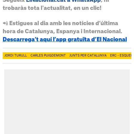
trobaràs tota l'actualitat, en un clic!
📲 Estigues al dia amb les notícies d’última
hora de Catalunya, Espanya i Internacional.
Descarrega’t aquí l’app gratuïta d’El Nacional
JORDI TURULL
CARLES PUIGDEMONT
JUNTS PER CATALUNYA
ERC - ESQUER