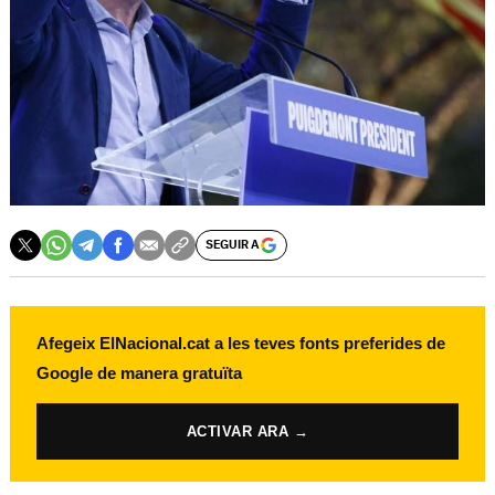
SEGUIR A
Afegeix ElNacional.cat a les teves fonts preferides de
Google de manera gratuïta
ACTIVAR ARA →