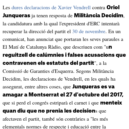
Les
dures declaracions de Xavier Vendrell
contra
Oriol
ja tenen resposta de
,
Junqueras
Militància Decidim
la candidatura amb la qual l'expresident d'ERC intentarà
recuperar la direcció del partit el
30 de novembre
. En un
comunicat, han anunciat que portaran les seves paraules a
El Matí de Catalunya Ràdio, que descriuen com "u
n
reguitzell de calúmnies i falses acusacions que
", a la
contravenen els estatuts del partit
Comissió de Garanties d'Esquerra. Segons Militància
Decidim, les declaracions de Vendrell, en les quals ha
assegurat, entre altres coses, que
Junqueras es va
amagar a Montserrat el 27 d'octubre del 2017,
que si perd el congrés estriparà el carnet i que
menteix
s que
quan diu que no prenia les decision
afectaven el partit, també són contràries a "les més
elementals normes de respecte i educació entre la