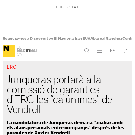
Segueix-nos a Discover
Joc El Nacional
Iran EUA
Abascal Sánchez
Control
ERC
Junqueras portarà a la
comissió de garanties
d'ERC les “calúmnies” de
Vendrell
La candidatura de Junqueras demana "acabar amb
els atacs personals entre companys" després de les
paraules de Xavier Vendrell