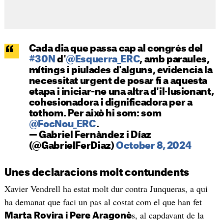
Cada dia que passa cap al congrés del
#30N
d'
@Esquerra_ERC
, amb paraules,
mítings i piulades d'alguns, evidencia la
necessitat urgent de posar fi a aquesta
etapa i iniciar-ne una altra d'il·lusionant,
cohesionadora i dignificadora per a
tothom. Per això hi som: som
@FocNou_ERC
.
— Gabriel Fernàndez i Díaz
(@GabrielFerDiaz)
October 8, 2024
Unes declaracions molt contundents
Xavier Vendrell ha estat molt dur contra Junqueras, a qui
ha demanat que faci un pas al costat com el que han fet
s, al capdavant de la
Marta Rovira i Pere Aragonè