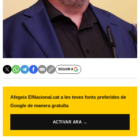
SEGUIR A
Afegeix ElNacional.cat a les teves fonts preferides de
Google de manera gratuïta
ACTIVAR ARA →