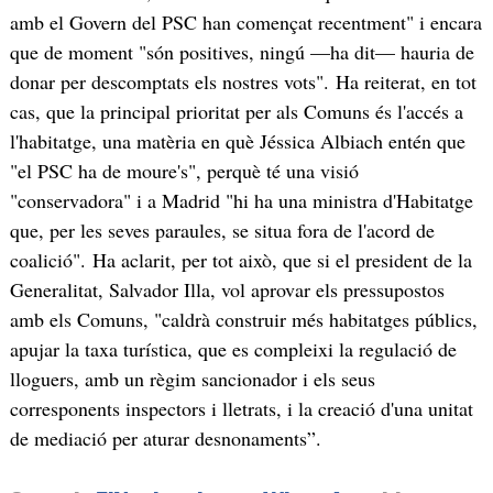
amb el Govern del PSC han començat recentment" i encara
que de moment "són positives, ningú —ha dit— hauria de
donar per descomptats els nostres vots". Ha reiterat, en tot
cas, que la principal prioritat per als Comuns és l'accés a
l'habitatge, una matèria en què Jéssica Albiach entén que
"el PSC ha de moure's", perquè té una visió
"conservadora" i a Madrid "hi ha una ministra d'Habitatge
que, per les seves paraules, se situa fora de l'acord de
coalició". Ha aclarit, per tot això, que si el president de la
Generalitat, Salvador Illa, vol aprovar els pressupostos
amb els Comuns, "caldrà construir més habitatges públics,
apujar la taxa turística, que es compleixi la regulació de
lloguers, amb un règim sancionador i els seus
corresponents inspectors i lletrats, i la creació d'una unitat
de mediació per aturar desnonaments”.