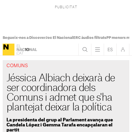
Segueix-nos a Discover
Joc El Nacional
ERC àudios filtrats
PP menors mi
COMUNS
Jéssica Albiach deixarà de
ser coordinadora dels
Comuns i admet que s'ha
plantejat deixar la política
La presidenta del grup al Parlament avança que
Candela López i Gemma Tarafa encapçalaran el
partit