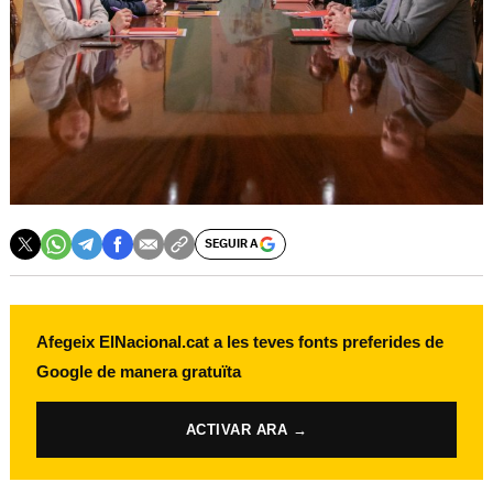
SEGUIR A
Afegeix ElNacional.cat a les teves fonts preferides de
Google de manera gratuïta
ACTIVAR ARA →