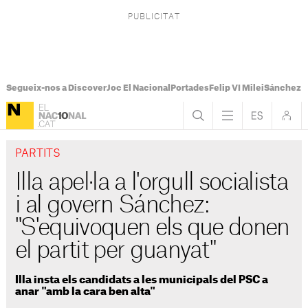
Segueix-nos a Discover
Joc El Nacional
Portades
Felip VI Milei
Sánchez 
PARTITS
Illa apel·la a l'orgull socialista
i al govern Sánchez:
"S'equivoquen els que donen
el partit per guanyat"
Illa insta els candidats a les municipals del PSC a
anar "amb la cara ben alta"