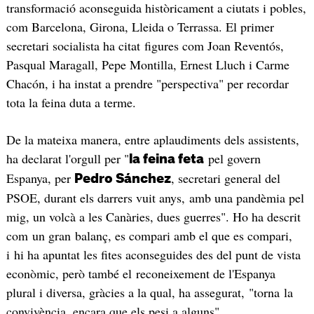
transformació aconseguida històricament a ciutats i pobles,
com Barcelona, Girona, Lleida o Terrassa. El primer
secretari socialista ha citat figures com Joan Reventós,
Pasqual Maragall, Pepe Montilla, Ernest Lluch i Carme
Chacón, i ha instat a prendre "perspectiva" per recordar
tota la feina duta a terme.
De la mateixa manera, entre aplaudiments dels assistents,
ha declarat l'orgull per "
pel govern
la feina feta
Espanya, per
, secretari general del
Pedro Sánchez
PSOE, durant els darrers vuit anys, amb una pandèmia pel
mig, un volcà a les Canàries, dues guerres". Ho ha descrit
com un gran balanç, es compari amb el que es compari,
i hi ha apuntat les fites aconseguides des del punt de vista
econòmic, però també el reconeixement de l'Espanya
plural i diversa, gràcies a la qual, ha assegurat, "torna la
convivència, encara que els pesi a alguns".