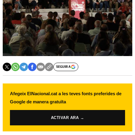
SEGUIR A
Afegeix ElNacional.cat a les teves fonts preferides de
Google de manera gratuïta
ACTIVAR ARA →