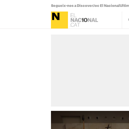
Segueix-nos a Discover
Joc El Nacional
Ultim