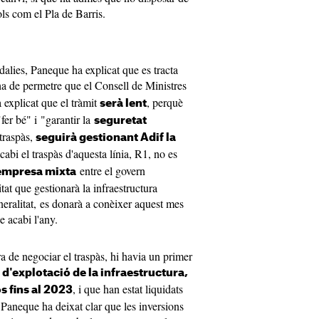
tols com el Pla de Barris.
odalies, Paneque ha explicat que es tracta
a de permetre que el Consell de Ministres
a explicat que el tràmit
, perquè
serà lent
"fer bé" i "garantir la
seguretat
 traspàs,
seguirà gestionant Adif la
acabi el traspàs d'aquesta línia, R1, no es
entre el govern
empresa mixta
tat que gestionarà la infraestructura
eneralitat, es donarà a conèixer aquest mes
e acabi l'any.
ra de negociar el traspàs, hi havia un primer
t d'explotació de la infraestructura,
, i que han estat liquidats
s fins al 2023
Paneque ha deixat clar que les inversions