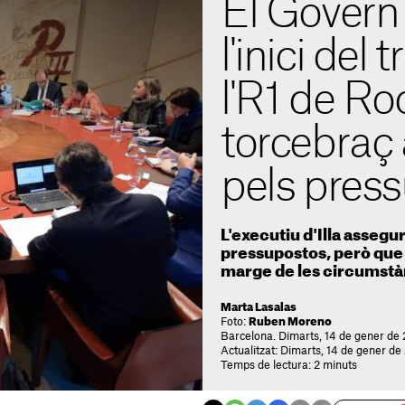
El Govern
l'inici del
l'R1 de Ro
torcebra
pels pres
L'executiu d'Illa assegu
pressupostos, però que
marge de les circumstà
Marta Lasalas
Foto:
Ruben Moreno
Barcelona. Dimarts, 14 de gener de 
Actualitzat: Dimarts, 14 de gener de
Temps de lectura: 2 minuts