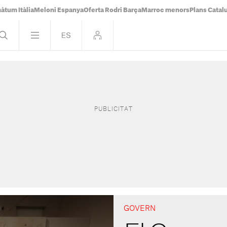
àtum Itàlia
Meloni Espanya
Oferta Rodri Barça
Marroc menors
Plans Catal
GOVERN