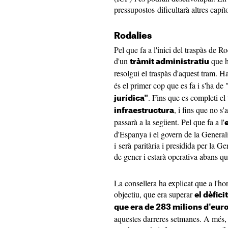
pressupostos dificultarà altres capí
Rodalies
Pel que fa a l'inici del traspàs de R
d'un
que h
tràmit administratiu
resolgui el traspàs d'aquest tram. H
és el primer cop que es fa i s'ha de 
. Fins que es completi el
jurídica"
, i fins que no s'
infraestructura
passarà a la següent. Pel que fa a l'
d'Espanya i el govern de la Generali
i serà paritària i presidida per la G
de gener i estarà operativa abans qu
La consellera ha explicat que a l'ho
objectiu, que era superar
el dèfici
que era de 283 milions d'euro
aquestes darreres setmanes. A més, 