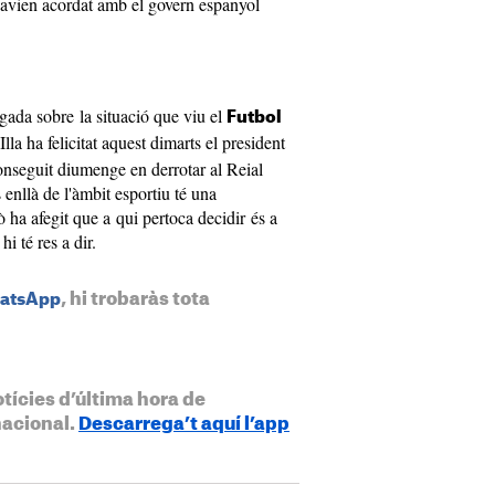
'havien acordat amb el govern espanyol
gada sobre la situació que viu el
Futbol
Illa ha felicitat aquest dimarts el president
onseguit diumenge en derrotar al Reial
enllà de l'àmbit esportiu té una
 ha afegit que a qui pertoca decidir és a
hi té res a dir.
, hi trobaràs tota
hatsApp
otícies d’última hora de
nacional.
Descarrega’t aquí l’app