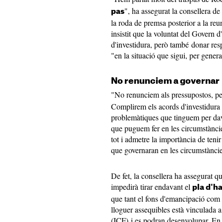
", ha assegurat la consellera de 
pas
la roda de premsa posterior a la reu
insistit que la voluntat del Govern d
d'investidura, però també donar res
"en la situació que sigui, per generar 
No renunciem a governar
"No renunciem als pressupostos, p
Complirem els acords d'investidura 
problemàtiques que tinguem per da
que puguem fer en les circumstànci
tot i admetre la importància de tenir
que governaran en les circumstàncies 
De fet, la consellera ha assegurat q
impedirà tirar endavant el
pla d'h
que tant el fons d'emancipació com l
lloguer assequibles està vinculada a 
(ICF) i es podran desenvolupar. En