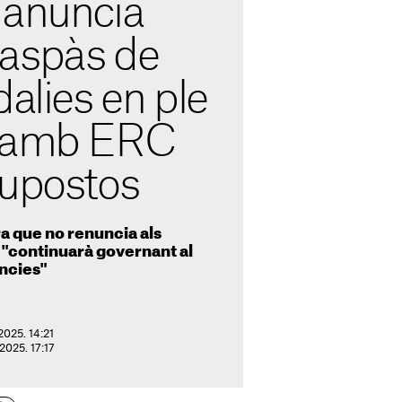
 anuncia
 traspàs de
dalies en ple
ç amb ERC
supostos
ra que no renuncia als
 "continuarà governant al
ncies"
2025. 14:21
 2025. 17:17