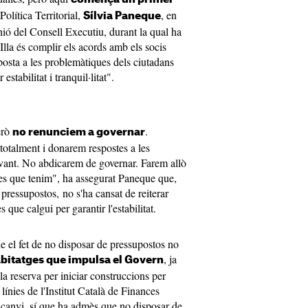
Política Territorial,
, en
Sílvia Paneque
nió del Consell Executiu, durant la qual ha
'Illa és complir els acords amb els socis
posta a les problemàtiques dels ciutadans
estabilitat i tranquil·litat".
erò
.
no renunciem a governar
totalment i donarem respostes a les
vant. No abdicarem de governar. Farem allò
es que tenim", ha assegurat Paneque que,
 pressupostos, no s'ha cansat de reiterar
que calgui per garantir l'estabilitat.
ue el fet de no disposar de pressupostos no
, ja
abitatges que impulsa el Govern
a reserva per iniciar construccions per
línies de l'Institut Català de Finances
 canvi, sí que ha admès que no disposar de