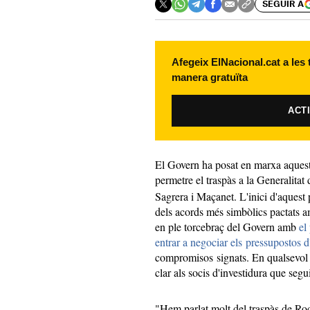
SEGUIR A
Afegeix ElNacional.cat a les
manera gratuïta
ACT
El Govern ha posat en marxa aquest 
permetre el traspàs a la Generalitat 
Sagrera i Maçanet. L'inici d'aquest
dels acords més simbòlics pactats a
en ple torcebraç del Govern amb
el
entrar a negociar els pressupostos 
compromisos signats. En qualsevol c
clar als socis d'investidura que seg
"Hem parlat molt del traspàs de Ro