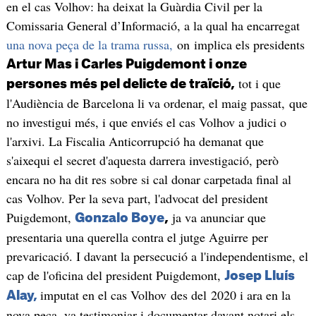
en el cas Volhov: ha deixat la Guàrdia Civil per la
Comissaria General d’Informació, a la qual ha encarregat
una nova peça de la trama russa,
on implica els presidents
Artur Mas i Carles Puigdemont i onze
tot i que
persones més pel delicte de traïció,
l'Audiència de Barcelona li va ordenar, el maig passat, que
no investigui més, i que enviés el cas Volhov a judici o
l'arxivi. La Fiscalia Anticorrupció ha demanat que
s'aixequi el secret d'aquesta darrera investigació, però
encara no ha dit res sobre si cal donar carpetada final al
cas Volhov. Per la seva part, l'advocat del president
Puigdemont,
ja va anunciar que
Gonzalo Boye
,
presentaria una querella contra el jutge Aguirre per
prevaricació. I davant la persecució a l'independentisme, el
cap de l'oficina del president Puigdemont,
Josep Lluís
imputat en el cas Volhov des del 2020 i ara en la
Alay,
nova peça, va testimoniar i documentar davant notari els