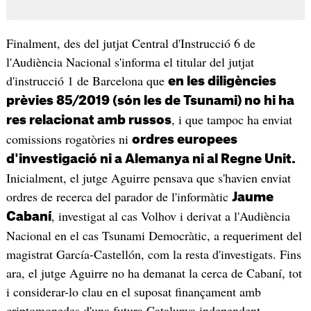
Finalment, des del jutjat Central d'Instrucció 6 de
l'Audiència Nacional s'informa el titular del jutjat
d'instrucció 1 de Barcelona que
en les diligències
prèvies 85/2019 (són les de Tsunami) no hi ha
, i que tampoc ha enviat
res relacionat amb russos
comissions rogatòries ni
ordres europees
d'investigació ni a Alemanya ni al Regne Unit.
Inicialment, el jutge Aguirre pensava que s'havien enviat
ordres de recerca del parador de l'informàtic
Jaume
, investigat al cas Volhov i derivat a l'Audiència
Cabaní
Nacional en el cas Tsunami Democràtic, a requeriment del
magistrat García-Castellón, com la resta d'investigats. Fins
ara, el jutge Aguirre no ha demanat la cerca de Cabaní, tot
i considerar-lo clau en el suposat finançament amb
criptomonedes d'una futura Catalunya independent.