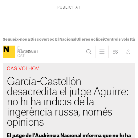
Segueix-nos a Discover
Joc El Nacional
Ulleres eclipsi
Controls vols Itàli
CAS VOLHOV
García-Castellón
desacredita el jutge Aguirre:
no hi ha indicis de la
ingerència russa, només
opinions
El jutge de l'Audiència Nacional informa que no hi ha