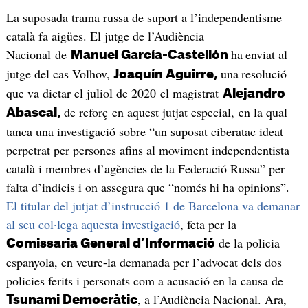
La suposada trama russa de suport a l’independentisme
català fa aigües. El jutge de l’Audiència
Nacional de
ha
enviat al
Manuel García-Castellón
jutge del cas Volhov,
una
resolució
Joaquín Aguirre,
que va dictar el juliol de 2020 el magistrat
Alejandro
de reforç en aquest jutjat especial, en la qual
Abascal,
tanca una investigació sobre “un suposat ciberatac ideat
perpetrat per persones afins al moviment independentista
català i membres d’agències de la Federació Russa” per
falta d’indicis i on assegura que “només hi ha opinions”.
El titular del jutjat d’instrucció 1 de Barcelona va demanar
al seu col·lega aquesta investigació
, feta per la
de la policia
Comissaria General d’Informació
espanyola, en veure-la demanada per l’advocat dels dos
policies ferits i personats com a acusació en la causa de
, a l’Audiència Nacional. Ara,
Tsunami Democràtic