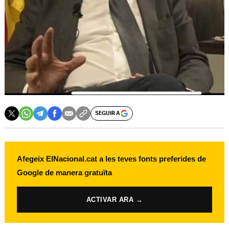
SEGUIR A
Afegeix ElNacional.cat a les teves fonts preferides de
Google de manera gratuïta
ACTIVAR ARA →