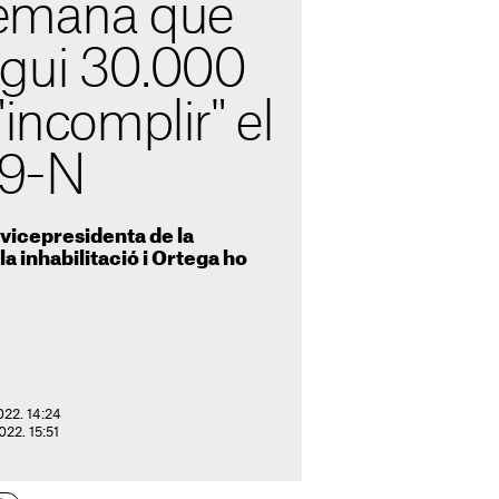
 demana que
gui 30.000
"incomplir" el
 9-N
exvicepresidenta de la
la inhabilitació i Ortega ho
022. 14:24
022. 15:51