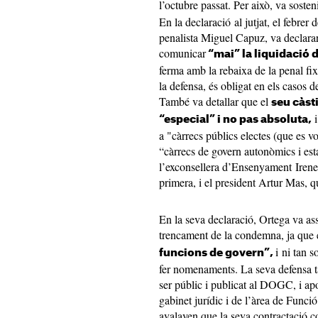
l’octubre passat. Per això, va sosten
En la declaració al jutjat, el febrer
penalista Miguel Capuz, va declarar
comunicar
“mai” la liquidació 
ferma amb la rebaixa de la penal fi
la defensa, és obligat en els casos d
També va detallar que el
seu càst
i
“especial” i no pas absoluta,
a "càrrecs públics electes (que es vo
“càrrecs de govern autonòmics i est
l’exconsellera d’Ensenyament Irene
primera, i el president Artur Mas, q
En la seva declaració, Ortega va as
trencament de la condemna, ja que 
i ni tan s
funcions de govern”,
fer nomenaments. La seva defensa 
ser públic i publicat al DOGC, i apor
gabinet jurídic i de l’àrea de Funció
avalaven que la seva contractació 