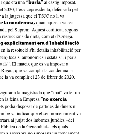
ir que era
una
al càstig imposat.
“burla”
 del 2020, l’exvicepresidenta, defensada pel
 a la jutgessa que el TSJC no li va
quan aquesta va ser
de la condemna,
xada pel Suprem. Aquest certificat, segons
e restriccions de drets, com el d’Ortega.
ig explícitament era d’inhabilitació
 en la resolució s'hi detalla inhabilitació per
ten) locals, autonòmics i estatals", i per a
atals”. El mateix que es va imposar a
 Rigau, que va complir la condemna la
ue la va complir el 23 de febrer de 2020.
segurar a la magistrada que “mai” va fer un
en la feina a Empresa
“no exercia
ols podia disposar de partides de diners ni
també va indicar que el seu nomenament va
tarà al jutjat dos informes jurídics –del
 Pública de la Generalitat–, els quals
com a assessora no suposava un trencament