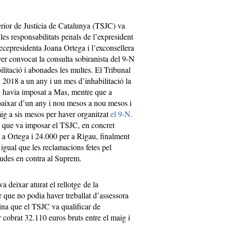
erior de Justícia de Catalunya (TSJC) va
les responsabilitats penals de l’expresident
ecepresidenta Joana Ortega i l’exconsellera
r convocat la consulta sobiranista del 9-N
litació i abonades les multes. El Tribunal
2018 a un any i un mes d’inhabilitació la
havia imposat a Mas, mentre que a
ebaixar d’un any i nou mesos a nou mesos i
mig a sis mesos per haver organitzat
el 9-N.
es que va imposar el TSJC, en concret
 a Ortega i 24.000 per a Rigau, finalment
 igual que les reclamacions fetes pel
gudes en contra al Suprem.
a deixar aturat el rellotge de la
r que no podia haver treballat d’assessora
na que el TSJC va qualificar de
 cobrat 32.110 euros bruts entre el maig i