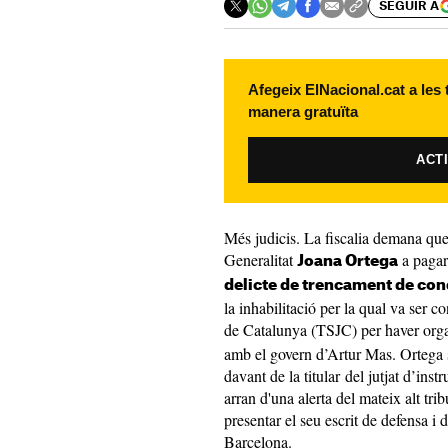
SEGUIR A
Afegeix ElNacional.cat a les
manera gratuïta
ACT
Més judicis. La fiscalia demana que
Generalitat
a paga
Joana Ortega
delicte de trencament de co
la inhabilitació per la qual va ser 
de Catalunya (TSJC) per haver org
amb el govern d’Artur Mas. Ortega 
davant de la titular del jutjat d’inst
arran d'una alerta del mateix alt tri
presentar el seu escrit de defensa i 
Barcelona.