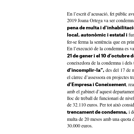
En l’escrit d’acusació, fet públic av
2019 Joana Ortega va ser condemna
pena de multa i d'inhabilitaci
fun
local, autonòmic
i estatal i
fer-se ferma la sentència que en pri
En l’execució de la condemna es va 
21 de gener i el 10 d’octubre d
coneixedora de la condemna i dels 
des del 17 de m
d’incomplir-la”,
el càrrec d’assessora en projectes t
, re
d’Empresa i Coneixement
amb el gabinet d’aquest departament
lloc de treball de funcionari de nive
de 32.110 euros. Per tot això consi
i d
trencament de condemna,
multa de 20 mesos amb una quota dià
30.000 euros.