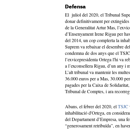
Defensa
El juliol del 2020, el Tribunal Sup
donar definitivament per extingides 
de la Generalitat Artur Mas, l’exvic
d’Ensenyament Irene Rigau per have
del 2014, un cop complerta la inhabi
Suprem va rebaixar el desembre del 
condemna de dos anys que el TSJC 
l’exvicepresidenta Ortega l'hi va r
a l’exconsellera Rigau, d’un any i 
L’alt tribunal va mantenir les mult
36.000 euros per a Mas, 30.000 per
pagades per la Caixa de Solidaritat,
Tribunal de Comptes, i ara recorre
Abans, el febrer del 2020, el
TSJC
v
inhabilitació d'Ortega, en considera
del Departament d’Empresa, una fei
“generosament retribuïda”, en haver