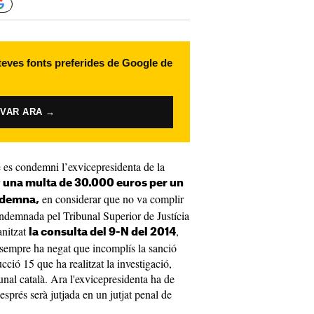
 teves fonts preferides de Google de
IVAR ARA →
 es condemni l’exvicepresidenta de la
r
una multa de 30.000 euros per un
en considerar que no va complir
ndemna,
condemnada pel Tribunal Superior de Justícia
anitzat
,
la consulta del 9-N del 2014
sempre ha negat que incomplís la sanció
rucció 15 que ha realitzat la investigació,
bunal català. Ara l'exvicepresidenta ha de
després serà jutjada en un jutjat penal de