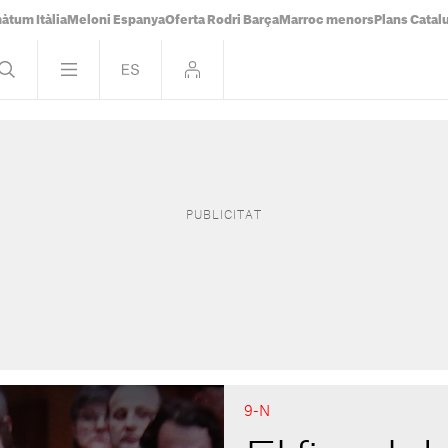
àtum Itàlia
Meloni Espanya
Oferta Rodri Barça
Marroc menors
Plans Catal
9-N