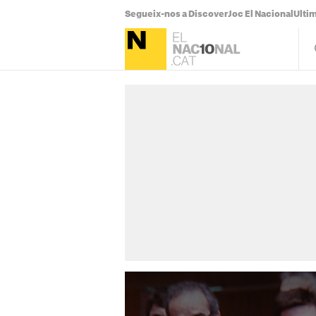
Segueix-nos a Discover
Joc El Nacional
Ultim