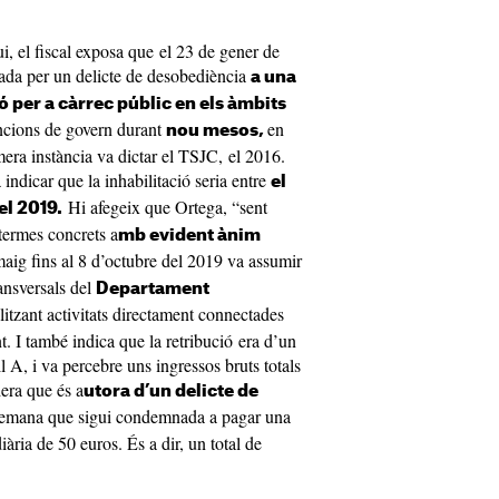
ui, el fiscal exposa que el 23 de gener de
da per un delicte de desobediència
a una
ó per a càrrec públic en els àmbits
cions de govern durant
en
nou mesos,
mera instància va dictar el TSJC, el 2016.
indicar que la inhabilitació seria entre
el
Hi afegeix que Ortega, “sent
el 2019.
termes concrets a
mb evident ànim
aig fins al 8 d’octubre del 2019 va assumir
ransversals del
Departament
alitzant activitats directament connectades
. I també indica que la retribució era d’un
ll A, i va percebre uns ingressos bruts totals
dera que és a
utora d’un delicte de
emana que sigui condemnada a pagar una
ria de 50 euros. És a dir, un total de