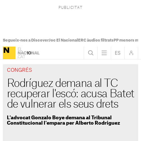
Segueix-nos a Discover
Joc El Nacional
ERC àudios filtrats
PP menors mi
CONGRÉS
Rodríguez demana al TC
recuperar l'escó: acusa Batet
de vulnerar els seus drets
L'advocat Gonzalo Boye demana al Tribunal
Constitucional l'empara per Alberto Rodríguez