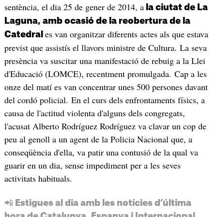
sentència, el dia 25 de gener de 2014, a
la ciutat de La
Laguna, amb ocasió de la reobertura de la
es van organitzar diferents actes als que estava
Catedral
previst que assistís el llavors ministre de Cultura. La seva
presència va suscitar una manifestació de rebuig a la Llei
d'Educació (LOMCE), recentment promulgada. Cap a les
onze del matí es van concentrar unes 500 persones davant
del cordó policial. En el curs dels enfrontaments físics, a
causa de l'actitud violenta d'alguns dels congregats,
l'acusat Alberto Rodríguez Rodríguez va clavar un cop de
peu al genoll a un agent de la Policia Nacional que, a
conseqüència d'ella, va patir una contusió de la qual va
guarir en un dia, sense impediment per a les seves
activitats habituals.
📲 Estigues al dia amb les notícies d’última
hora de Catalunya, Espanya i Internacional.