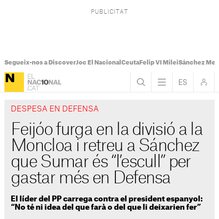
Segueix-nos a Discover
Joc El Nacional
Ceuta
Felip VI Milei
Sánchez Mel
DESPESA EN DEFENSA
Feijóo furga en la divisió a la
Moncloa i retreu a Sánchez
que Sumar és “l’escull” per
gastar més en Defensa
El líder del PP carrega contra el president espanyol:
“No té ni idea del que farà o del que li deixarien fer”