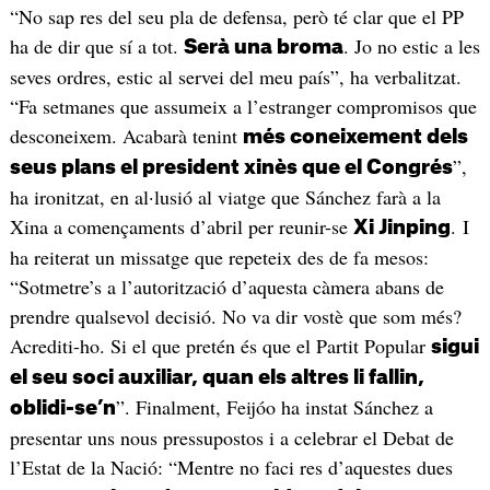
“No sap res del seu pla de defensa, però té clar que el PP
ha de dir que sí a tot.
. Jo no estic a les
Serà una broma
seves ordres, estic al servei del meu país”, ha verbalitzat.
“Fa setmanes que assumeix a l’estranger compromisos que
desconeixem. Acabarà tenint
més coneixement dels
”,
seus plans el president xinès que el Congrés
ha ironitzat, en al·lusió al viatge que Sánchez farà a la
Xina a començaments d’abril per reunir-se
. I
Xi Jinping
ha reiterat un missatge que repeteix des de fa mesos:
“Sotmetre’s a l’autorització d’aquesta càmera abans de
prendre qualsevol decisió. No va dir vostè que som més?
Acrediti-ho. Si el que pretén és que el Partit Popular
sigui
el seu soci auxiliar, quan els altres li fallin,
”. Finalment, Feijóo ha instat Sánchez a
oblidi-se’n
presentar uns nous pressupostos i a celebrar el Debat de
l’Estat de la Nació: “Mentre no faci res d’aquestes dues