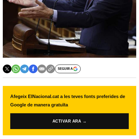
SEGUIR A
Afegeix ElNacional.cat a les teves fonts preferides de
Google de manera gratuïta
ACTIVAR ARA →