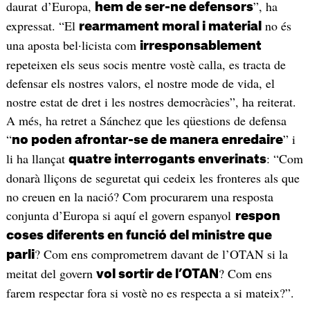
daurat d’Europa,
”, ha
hem de ser-ne defensors
expressat. “El
no és
rearmament moral i material
una aposta bel·licista com
irresponsablement
repeteixen els seus socis mentre vostè calla, es tracta de
defensar els nostres valors, el nostre mode de vida, el
nostre estat de dret i les nostres democràcies”, ha reiterat.
A més, ha retret a Sánchez que les qüestions de defensa
“
” i
no poden afrontar-se de manera enredaire
li ha llançat
: “Com
quatre interrogants enverinats
donarà lliçons de seguretat qui cedeix les fronteres als que
no creuen en la nació? Com procurarem una resposta
conjunta d’Europa si aquí el govern espanyol
respon
coses diferents en funció del ministre que
? Com ens comprometrem davant de l’OTAN si la
parli
meitat del govern
? Com ens
vol sortir de l’OTAN
farem respectar fora si vostè no es respecta a si mateix?”.