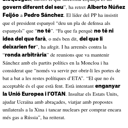
”, ha retret
govern diferent del seu
Alberto Núñez
a
. El líder del PP ha insistit
Feijóo
Pedro Sánchez
que el president espanyol “deu un pla de defensa als
espanyols” que “
”. “Fa que fa perquè
no té
no té ni
, o més ben dit,
idea del que farà
del que li
”, ha afegit. I ha arremès contra la
deixarien fer
“
” de reunions que va mantenir
ronda arbitrària
Sánchez amb els partits polítics en la Moncloa i ha
considerat que “només va servir per obrir-li les portes de
bat a bat a les restes polítiques d’ETA”. “El que no és
acceptable és el que està fent. Està intentant
enganyar
. Insultar els Estats Units,
la Unió Europea i l’OTAN
ajudar Ucraïna amb abraçades, viatjar amb propostes
unilaterals a la Xina i tancar nuclears per comprar encara
més gas a Rússia”, ha reiterat.