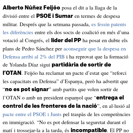
posa el dit a la llaga de la
Alberto Núñez Feijóo
divisió entre el
en termes de despesa
PSOE i Sumar
militar. Després que la setmana passada,
es fessin patents
les diferències
entre els dos socis de coalició en més d’una
votació al Congrés, el
ha posat en dubte els
líder del PP
plans de Pedro Sánchez per
aconseguir que la despesa en
Defensa arribi al 2% del PIB
i ha reprovat que la formació
de Yolanda Díaz sigui
partidària de sortir de
. Feijóo ha reclamat un pacte d’estat que “reforci
l’OTAN
les capacitats en Defensa” d’Espanya, però ha advertit que
“
” amb partits que volen sortir de
no es pot signar
l’OTAN o amb un president espanyol que “
entrega el
”, en al·lusió al
control de les fronteres de la nació
pacte entre el PSOE i Junts
pel traspàs de les competències
en immigració. “No es pot defensar la seguretat durant el
matí i trossejar-la a la tarda, és
. El PP no
incompatible