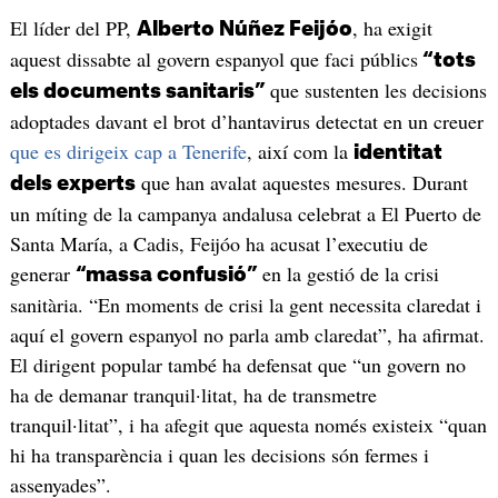
El líder del PP,
, ha exigit
Alberto Núñez Feijóo
aquest dissabte al govern espanyol que faci públics
“tots
que sustenten les decisions
els documents sanitaris”
adoptades davant el brot d’hantavirus detectat en un creuer
que es dirigeix cap a Tenerife
, així com la
identitat
que han avalat aquestes mesures. Durant
dels experts
un míting de la campanya andalusa celebrat a El Puerto de
Santa María, a Cadis, Feijóo ha acusat l’executiu de
generar
en la gestió de la crisi
“massa confusió”
sanitària. “En moments de crisi la gent necessita claredat i
aquí el govern espanyol no parla amb claredat”, ha afirmat.
El dirigent popular també ha defensat que “un govern no
ha de demanar tranquil·litat, ha de transmetre
tranquil·litat”, i ha afegit que aquesta només existeix “quan
hi ha transparència i quan les decisions són fermes i
assenyades”.