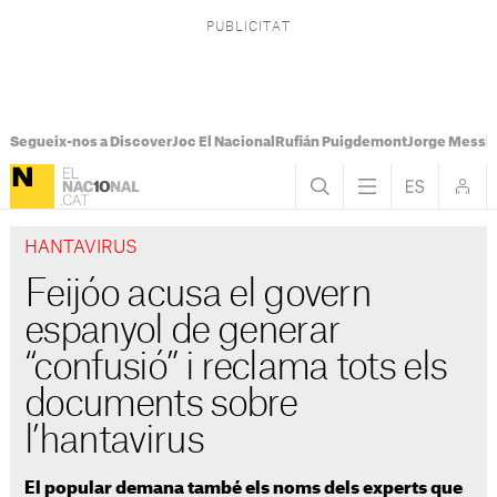
Segueix-nos a Discover
Joc El Nacional
Rufián Puigdemont
Jorge Messi
HANTAVIRUS
Feijóo acusa el govern
espanyol de generar
“confusió” i reclama tots els
documents sobre
l’hantavirus
El popular demana també els noms dels experts que