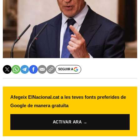
SEGUIR A
Afegeix ElNacional.cat a les teves fonts preferides de
Google de manera gratuïta
ACTIVAR ARA →