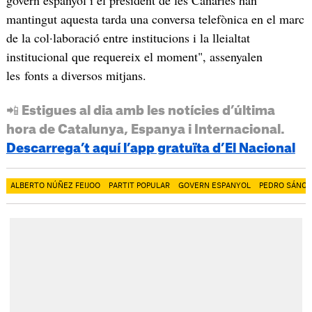
govern espanyol i el president de les Canàries han
mantingut aquesta tarda una conversa telefònica en el marc
de la col·laboració entre institucions i la lleialtat
institucional que requereix el moment", assenyalen
les fonts a diversos mitjans.
📲 Estigues al dia amb les notícies d’última
hora de Catalunya, Espanya i Internacional.
Descarrega’t aquí l’app gratuïta d’El Nacional
ALBERTO NÚÑEZ FEIJOO
PARTIT POPULAR
GOVERN ESPANYOL
PEDRO SÁNC