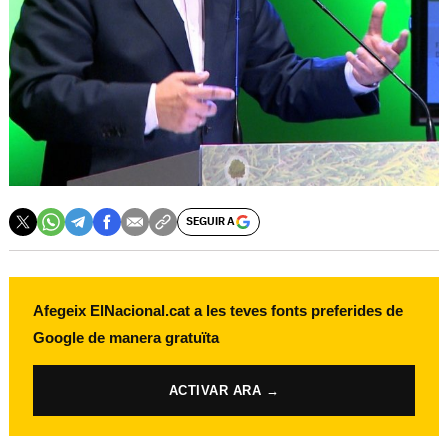
SEGUIR A
Afegeix ElNacional.cat a les teves fonts preferides de
Google de manera gratuïta
ACTIVAR ARA →