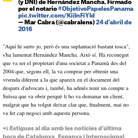
(y DNI) de Hernández Mancha. Firmado
por el notario
#ObjetivoPapelesPanama
pic.twitter.com/KiilnFiYld
— Mar Cabra (@cabralens)
24 d’abril de
2016
"Aquí hi surto jo, però és una suplantació bastant tosca",
s'ha lamentat Hernández Mancha. Això sí. Ha reconegut
que va ser el propietari d'una societat a Panamà des del
2004 que, segons ell, la va comprar per obtenir una
vivenda diferent a la que apareix en el document del
despatx d'advocats i, també, ha admès tenir un compte a
Suïssa que va obrir perquè li ho va demanar un client,
malgrat que ha volgut deixar clar que, finalment, mai no
va fer cap negoci amb aquesta persona.
📲 Estigues al dia amb les notícies d’última
hora de Catalunya, Espanya i Internacional.