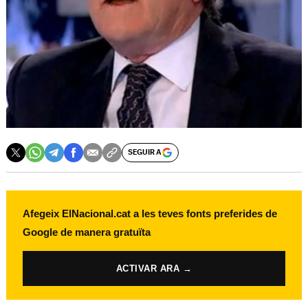
SEGUIR A
Afegeix ElNacional.cat a les teves fonts preferides de
Google de manera gratuïta
ACTIVAR ARA →