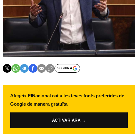
SEGUIR A
Afegeix ElNacional.cat a les teves fonts preferides de
Google de manera gratuïta
ACTIVAR ARA →