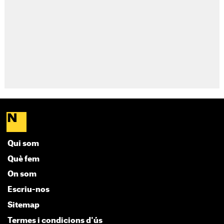
Qui som
Què fem
On som
Escriu-nos
Sitemap
Termes i condicions d'ús