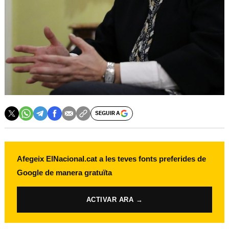
SEGUIR A
Afegeix ElNacional.cat a les teves fonts preferides de
Google de manera gratuïta
ACTIVAR ARA →