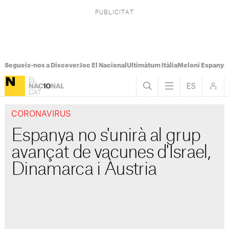
Segueix-nos a Discover
Joc El Nacional
Ultimàtum Itàlia
Meloni Espanya
CORONAVIRUS
Espanya no s'unirà al grup
avançat de vacunes d'Israel,
Dinamarca i Àustria