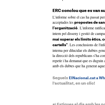
ERC conclou que es van sup
L’informe sobre el cas ha passat per
acceptades les
propostes de san
. L’informe ratific
l'organització
intern pel disseny i gestió de campa
mai superar els límits ètics, 
. Les conclusions de l'in
cartells"
interna per dilucidar els dubtes gen
la direcció dels republicans s’ha con
repetir i ha demanat que es duguin a
amb els dubtes que ha generat aques
Segueix
ElNacional.cat a W
l'actualitat, en un clic!
📲 Estigues al dia amb les n