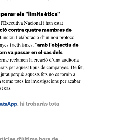
erar els "límits ètics"
 l'Executiva Nacional i han estat
ció contra quatre membres de
at inclou l’elaboració d’un nou protocol
nyes i activismes,
"amb l’objectiu de
com va passar en el cas dels
forme reclamen la creació d’una auditoria
erats per aquest tipus de campanyes. De fet,
jurat perquè aquests fets no es tornin a
 terme totes les investigacions per acabar
t cas.
, hi trobaràs tota
hatsApp
otícies d’última hora de