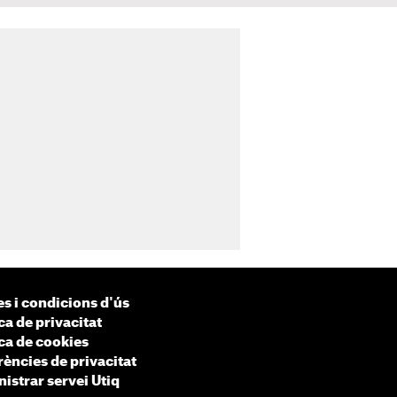
s i condicions d'ús
ca de privacitat
ica de cookies
rències de privacitat
istrar servei Utiq