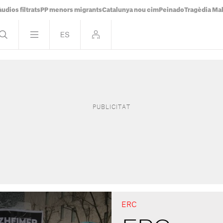
udios filtrats
PP menors migrants
Catalunya nou cim
Peinado
Tragèdia Ma
ERC