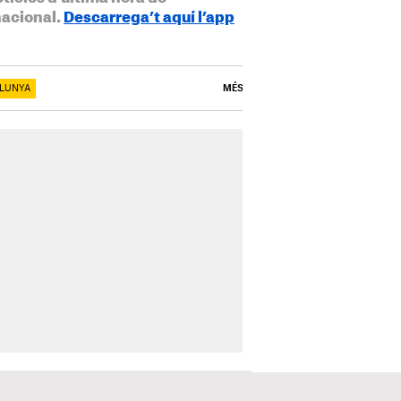
nacional.
Descarrega’t aquí l’app
ALUNYA
MÉS