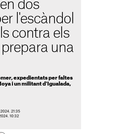
èn dos
per l'escàndol
ls contra els
i prepara una
omer, expedientats per faltes
oya i un militant d'Igualada,
e 2024. 21:35
 2024. 10:32