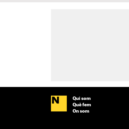
Qui som
Què fem
On som