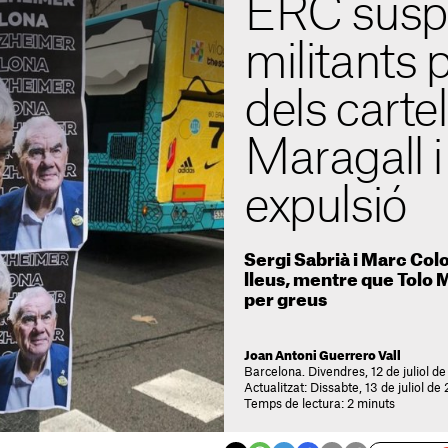
ERC susp
militants 
dels cartel
Maragall 
expulsió
Sergi Sabrià i Marc Col
lleus, mentre que Tolo M
per greus
Joan Antoni Guerrero Vall
Barcelona. Divendres, 12 de juliol d
Actualitzat: Dissabte, 13 de juliol de
Temps de lectura: 2 minuts