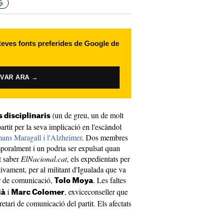
 teves fonts preferides de Google de
IVAR ARA →
(un de greu, un de molt
 disciplinaris
artit per la seva implicació en l'escàndol
rmans Maragall i l'Alzheimer
. Dos membres
mporalment i un podria ser expulsat quan
t saber
ElNacional.cat
, els expedientats per
tivament, per al militant d'Igualada que va
or de comunicació,
. Les faltes
Tolo Moya
i
, exviceconseller que
ià
Marc Colomer
retari de comunicació del partit. Els afectats