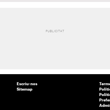
Escriu-nos
Terme
Sitemap
Políti
Polít
Prefe
Admin