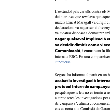
L'escàndol pels cartells contra els 
del diari
Ara
que revelava que aques
mateix Ernest Maragall va dirigir e
declaracions va negar ser el disseny
va mostrar disposat a demostrar am
negar qualsevol implicació en 
va decidir dimitir com a vicec
, i emmarcant la fil
Comunicació
interna a ERC. En una compareixe
Junqueras
.
Segons ha informat el partit en un 
acabat la investigació intern
protocol intern de campanye
perquè aquests fets no es tornin a 
a terme totes les investigacions per 
de campanya", afirma el comunicat.
cas es porta a la Comissió de Garant