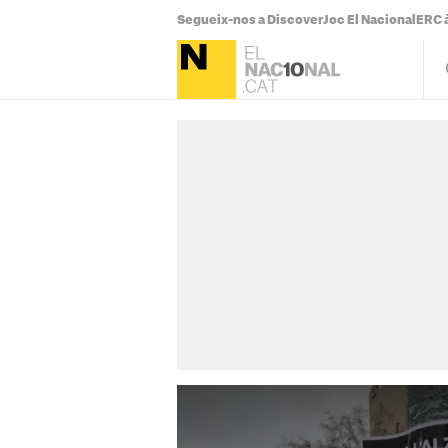
Segueix-nos a Discover
Joc El Nacional
ERC à