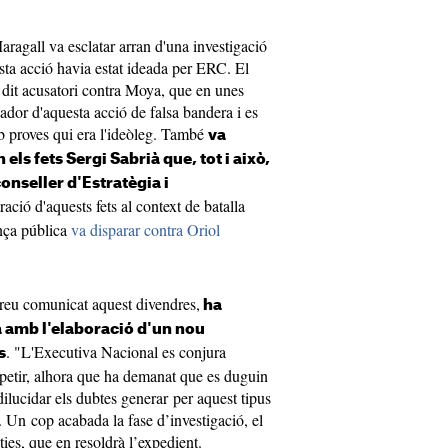
Maragall va esclatar arran d'una investigació
ta acció havia estat ideada per ERC. El
l dit acusatori contra Moya, que en unes
ador d'aquesta acció de falsa bandera i es
b proves qui era l'ideòleg. També
va
els fets Sergi Sabrià que, tot i això,
onseller d'Estratègia i
tració d'aquests fets al context de batalla
nça pública
va disparar contra Oriol
breu comunicat aquest divendres,
ha
a amb l'elaboració d'un nou
. "L'Executiva Nacional es conjura
s
repetir, alhora que ha demanat que es duguin
dilucidar els dubtes generar per aquest tipus
 Un cop acabada la fase d’investigació, el
ies, que en resoldrà l’expedient.