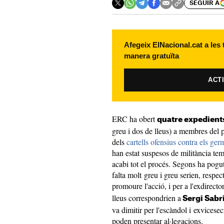
SEGUIR A
Afegeix ElNacional.cat a les
manera gratuïta
ACT
ERC ha obert
quatre expedients
greu i dos de lleus) a membres del p
dels
cartells ofensius contra els ge
han estat suspesos de militància te
acabi tot el procés. Segons ha pogu
falta molt greu i greu serien, respec
promoure l'acció, i per a l'exdirect
lleus correspondrien a
Sergi Sabr
va dimitir per l'escàndol i exvicesec
poden presentar al·legacions.