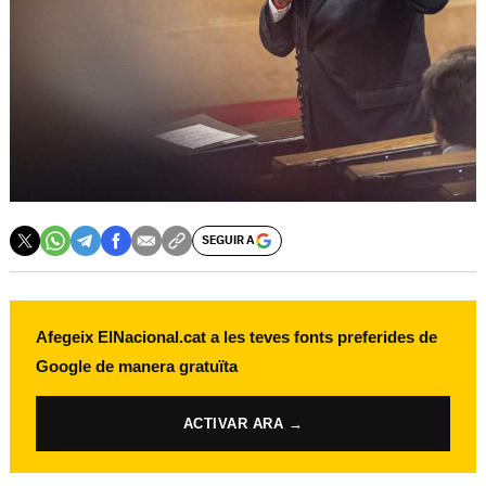
SEGUIR A
Afegeix ElNacional.cat a les teves fonts preferides de
Google de manera gratuïta
ACTIVAR ARA →