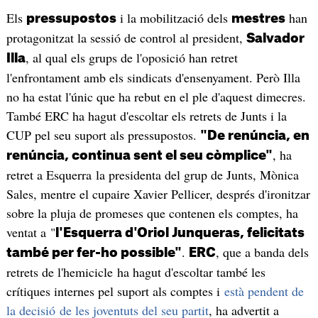
Els
i la mobilització dels
han
pressupostos
mestres
protagonitzat la sessió de control al president,
Salvador
, al qual els grups de l'oposició han retret
Illa
l'enfrontament amb els sindicats d'ensenyament. Però Illa
no ha estat l'únic que ha rebut en el ple d'aquest dimecres.
També ERC ha hagut d'escoltar els retrets de Junts i la
CUP pel seu suport als pressupostos.
"De renúncia, en
, ha
renúncia, continua sent el seu còmplice"
retret a Esquerra la presidenta del grup de Junts, Mònica
Sales, mentre el cupaire Xavier Pellicer, després d'ironitzar
sobre la pluja de promeses que contenen els comptes, ha
ventat a "
l'Esquerra d'Oriol Junqueras, felicitats
.
, que a banda dels
també per fer-ho possible"
ERC
retrets de l'hemicicle ha hagut d'escoltar també les
crítiques internes pel suport als comptes i
està pendent de
la decisió de les joventuts del seu partit
, ha advertit a