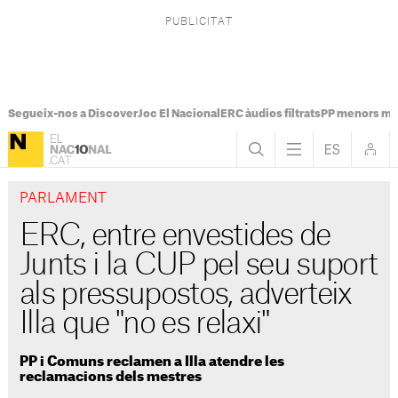
Segueix-nos a Discover
Joc El Nacional
ERC àudios filtrats
PP menors mi
PARLAMENT
ERC, entre envestides de
Junts i la CUP pel seu suport
als pressupostos, adverteix
Illa que "no es relaxi"
PP i Comuns reclamen a Illa atendre les
reclamacions dels mestres