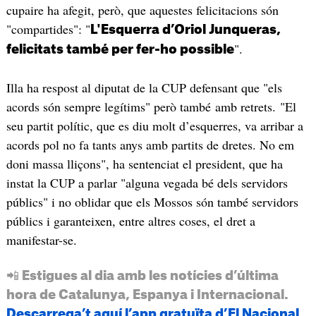
cupaire ha afegit, però, que aquestes felicitacions són
"compartides": "
L'Esquerra d’Oriol Junqueras,
".
felicitats també per fer-ho possible
Illa ha respost al diputat de la CUP defensant que "els
acords són sempre legítims" però també amb retrets. "El
seu partit polític, que es diu molt d’esquerres, va arribar a
acords pol no fa tants anys amb partits de dretes. No em
doni massa lliçons", ha sentenciat el president, que ha
instat la CUP a parlar "alguna vegada bé dels servidors
públics" i no oblidar que els Mossos són també servidors
públics i garanteixen, entre altres coses, el dret a
manifestar-se.
📲 Estigues al dia amb les notícies d’última
hora de Catalunya, Espanya i Internacional.
Descarrega’t aquí l’app gratuïta d’El Nacional