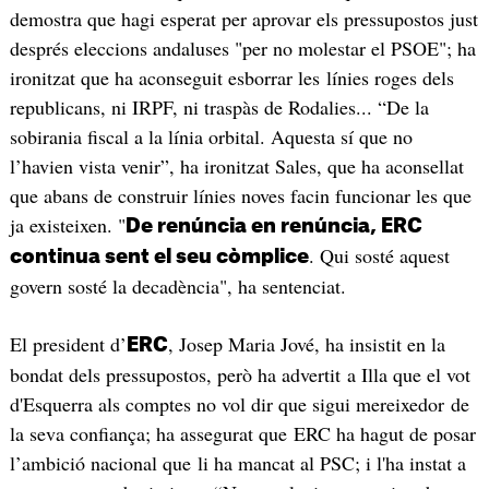
demostra que hagi esperat per aprovar els pressupostos just
després eleccions andaluses "per no molestar el PSOE"; ha
ironitzat que ha aconseguit esborrar les línies roges dels
republicans, ni IRPF, ni traspàs de Rodalies... “De la
sobirania fiscal a la línia orbital. Aquesta sí que no
l’havien vista venir”, ha ironitzat Sales, que ha aconsellat
que abans de construir línies noves facin funcionar les que
ja existeixen. "
De renúncia en renúncia, ERC
. Qui sosté aquest
continua sent el seu còmplice
govern sosté la decadència", ha sentenciat.
El president d’
, Josep Maria Jové, ha insistit en la
ERC
bondat dels pressupostos, però ha advertit a Illa que el vot
d'Esquerra als comptes no vol dir que sigui mereixedor de
la seva confiança; ha assegurat que ERC ha hagut de posar
l’ambició nacional que li ha mancat al PSC; i l'ha instat a