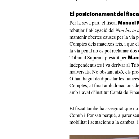
El posicionament del fisca
Per la seva part, el fiscal
Manuel 
rebutjar l’al·legació del
Non bis in
mantenir obertes causes per la via pe
Comptes dels mateixos fets, i que e
la via penal no es pot reclamar dos
Tribunal Suprem, presidit per
Man
independentistes i va derivar al Tr
malversats. No obstant això, els pro
O han hagut de dipositar les fiances
Comptes, al final amb donacions de 
amb l’aval d’Institut Català de Fina
El fiscal també ha assegurat que n
Comín i Ponsatí perquè, a parer seu
mobilitat i actuacions a la cambra, i