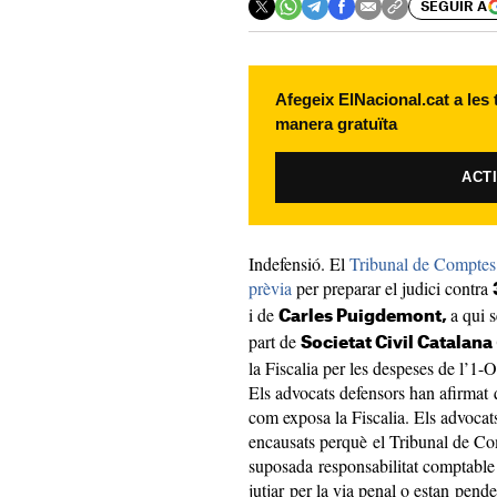
SEGUIR A
Afegeix ElNacional.cat a les
manera gratuïta
ACT
Indefensió. El
Tribunal de Comptes 
prèvia
per preparar el judici contra
i de
a qui 
Carles Puigdemont,
part de
Societat Civil Catalana
la Fiscalia per les despeses de l’1-
Els advocats defensors han afirmat q
com exposa la Fiscalia. Els advocat
encausats perquè el Tribunal de Com
suposada responsabilitat comptable d
jutjar per la via penal o estan pende