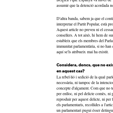
assumir que la detenció acordada n
D'altra banda, sabem ja que el conti
interpretar el Partit Popular, està 
Aquest article no preveu ni el cessa
consellers. A tot això, hi hem de su
estableix que els membres del Parla
immunitat parlamentària, si no han c
aquí se'ls atribueix mai ha existit.
Considera, doncs, que no exist
en aquest cas?
La rebel·lió i sedició de la qual pa
necessària, ni tampoc de la intenci
concepte d'alçament. Com que no ten
per enlloc, ni pel delicte comès, ni 
reproduir per aquest delicte, ni pe
els parlamentaris, recollides a l'ar
un parlamentari pugui ésser detingut,