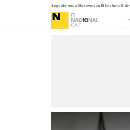
Segueix-nos a Discover
Joc El Nacional
Ultim