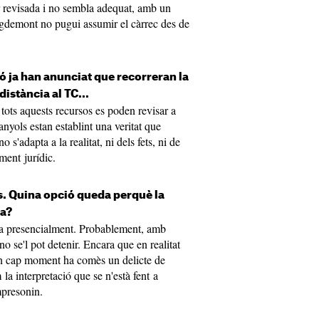
er revisada i no sembla adequat, amb un
gdemont no pugui assumir el càrrec des de
ió ja han anunciat que recorreran la
distància al
TC
...
ots aquests recursos es poden revisar a
anyols estan establint una veritat que
s'adapta a la realitat, ni dels fets, ni de
ment jurídic.
s. Quina opció queda perquè la
da?
ura presencialment. Probablement, amb
no se'l pot detenir. Encara que en realitat
en cap moment ha comès un delicte de
 la interpretació que se n'està fent a
mpresonin.