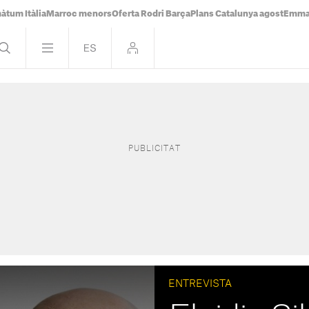
àtum Itàlia
Marroc menors
Oferta Rodri Barça
Plans Catalunya agost
Emma 
ENTREVISTA