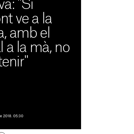
va: "Si
t ve a la
a, amb el
 a la mà, no
tenir"
e 2018. 05:30