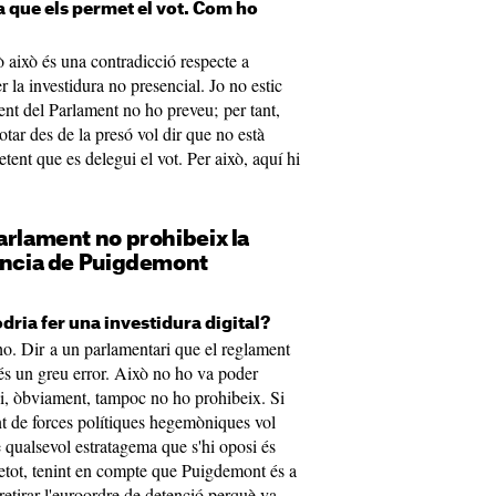
ra que els permet el vot. Com ho
rò això és una contradicció respecte a
r la investidura no presencial. Jo no estic
ent del Parlament no ho preveu; per tant,
tar des de la presó vol dir que no està
tent que es delegui el vot. Per això, aquí hi
arlament no prohibeix la
tància de Puigdemont
dria fer una investidura digital?
ho. Dir a un parlamentari que el reglament
 és un greu error. Això no ho va poder
 i, òbviament, tampoc no ho prohibeix. Si
t de forces polítiques hegemòniques vol
qualsevol estratagema que s'hi oposi és
tot, tenint en compte que Puigdemont és a
retirar
l'euroordre
de detenció perquè va