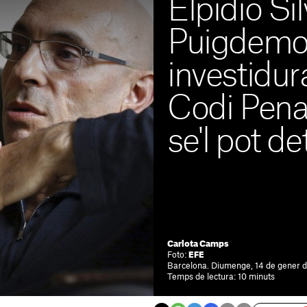
Elpidio Sil
Puigdemon
investidur
Codi Penal
se'l pot de
Carlota Camps
Foto:
EFE
Barcelona. Diumenge, 14 de gener d
Temps de lectura: 10 minuts