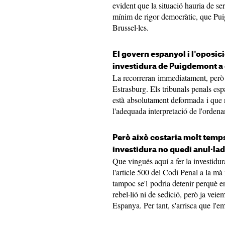
evident que la situació hauria de s
mínim de rigor democràtic, que Pui
Brussel·les.
El govern espanyol i l'oposic
investidura de Puigdemont a 
La recorreran immediatament, però t
Estrasburg. Els tribunals penals esp
està absolutament deformada i que no 
l'adequada interpretació de l'ordena
Però això costaria molt temp
investidura no quedi anul·la
Que vingués aquí a fer la investid
l'article 500 del Codi Penal a la mà 
tampoc se'l podria detenir perquè 
rebel·lió ni de sedició, però ja veiem
Espanya. Per tant, s'arrisca que l'e