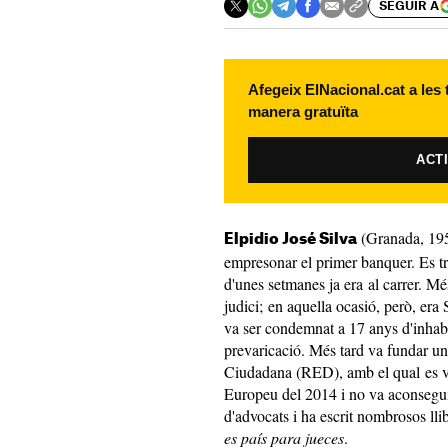
SEGUIR A
Afegeix ElNacional.cat a les
manera gratuïta
ACT
(Granada, 1959
Elpidio
José
Silva
empresonar el primer banquer. Es t
d'unes setmanes ja era al carrer. Mé
judici; en aquella ocasió, però, era 
va ser condemnat a 17 anys d'inhabi
prevaricació. Més tard va fundar un 
Ciudadana
(
RED
), amb el qual es 
Europeu del 2014 i no va aconsegui
d'advocats i ha escrit nombrosos llib
es país para
jueces
.