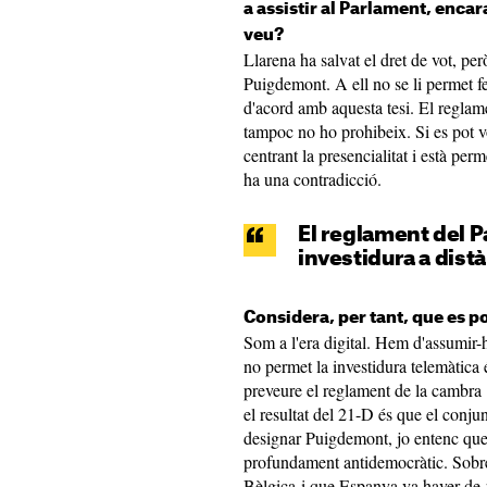
a assistir al Parlament, enca
veu?
Llarena
ha salvat el dret de vot, pe
Puigdemont. A ell no se li permet fe
d'acord amb aquesta tesi. El reglam
tampoc no ho prohibeix. Si es pot vo
centrant la
presencialitat
i està perme
ha una contradicció.
El reglament del P
investidura a dis
Considera, per tant, que es po
Som a l'era digital. Hem d'assumir-
no permet la investidura telemàtica
preveure el reglament de la cambra
el resultat del
21-D
és que el conjun
designar Puigdemont, jo entenc que 
profundament antidemocràtic. Sobre
Bèlgica i que Espanya va haver de 