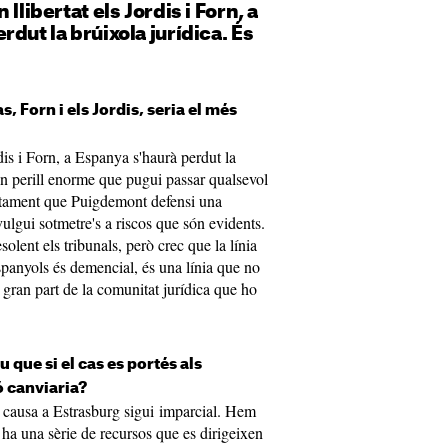
 llibertat els
Jordis
i Forn, a
dut la brúixola jurídica. És
as
, Forn i els
Jordis
, seria el més
dis
i Forn, a Espanya s'haurà perdut la
 un perill enorme que pugui passar qualsevol
ectament que Puigdemont defensi una
vulgui sotmetre's a riscos que són evidents.
olent els tribunals, però crec que la línia
espanyols és demencial, és una línia que no
a gran part de la comunitat jurídica que ho
 que si el cas es portés als
ó canviaria?
a causa a Estrasburg sigui imparcial. Hem
 ha una sèrie de recursos que es dirigeixen