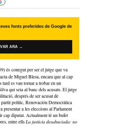
 teves fonts preferides de Google de
IVAR ARA →
) és conegut per ser el jutge que va
racta de Miguel
Blesa
, encara que al cap
s tard es van tornar a trobar en un
Silva qui seia al banc dels acusats. El jutge
litació, després de ser acusat de
partit polític,
Renovación
Democrática
va presentar a les eleccions al Parlament
r cap diputat. Actualment té un bufet
res, entre ells
La
justicia
desahuciada
: no