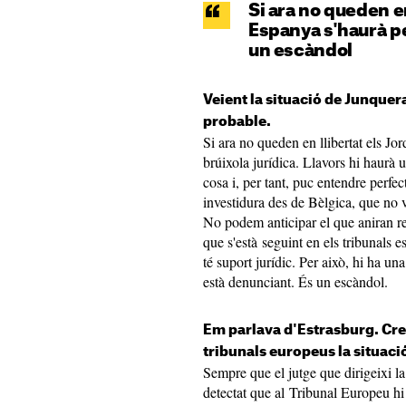
Si ara no queden en
Espanya s'haurà per
un escàndol
Veient la situació de
Junquer
probable.
Si ara no queden en llibertat els
Jor
brúixola jurídica. Llavors hi haurà
cosa i, per tant, puc entendre perf
investidura des de
Bèlgica
, que no 
No podem anticipar el que aniran res
que s'està seguint en els tribunals 
té suport jurídic. Per això, hi ha un
està denunciant. És un escàndol.
Em parlava d'Estrasburg. Creu
tribunals europeus la situaci
Sempre que el jutge que dirigeixi l
detectat que al Tribunal Europeu hi