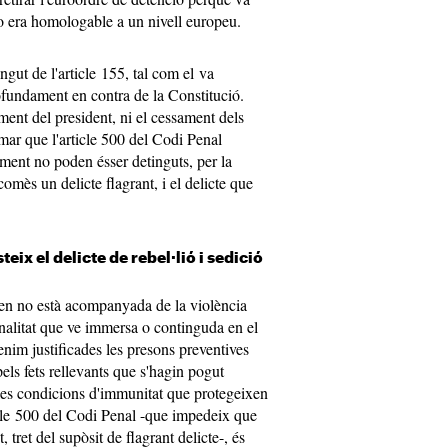
o era homologable a un nivell europeu.
ngut de l'article 155, tal com el va
profundament en contra de la Constitució.
ment del president, ni el cessament dels
mar que l'article 500 del Codi Penal
ment no poden ésser detinguts, per la
omès un delicte flagrant, i el delicte que
eix el delicte de rebel·lió i sedició
rlen no està acompanyada de la violència
onalitat que ve immersa o continguda en el
im justificades les presons preventives
pels fets rellevants que s'hagin pogut
r les condicions d'immunitat que protegeixen
ticle 500 del Codi Penal -que impedeix que
 tret del supòsit de flagrant delicte-, és