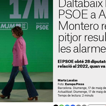
Daltabaix 
PSOE a An
Montero re
pitjor resu
les alarmes
El PSOE obté 28 diputat
relació al 2022, quan va 
Marta Lasalas
Foto:
Europa Press
Barcelona. Diumenge, 17 de maig d
Actualitzat: Diumenge, 17 de maig d
Temps de lectura: 2 minuts