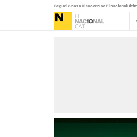
Segueix-nos a Discover
Joc El Nacional
Ultim