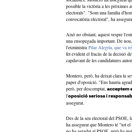
possible la victòria a les pròximes 
electorals". "Som una família d'hom
convocatòria electoral", ha assegura
Això no obstant, aquest vespre l'es
una ensopegada important. De nou
l'exministra
Pilar Alegría, que va reb
fet evident el fracàs de la decisió 
capdavant de les candidatures auto
Montero, però, ha deixat clara la se
paper d'oposició. "Ens hauria agradat
però, per descomptat,
acceptem e
l'
oposició seriosa i responsab
assegurat.
Des de la seu electoral del PSOE, l
ha assegurat que Montero té "tot el 
no ha agradat al PSOE, però ha insis