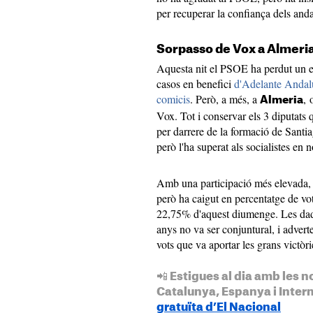
per recuperar la confiança dels and
Sorpasso de Vox a Almeri
Aquesta nit el PSOE ha perdut un e
casos en benefici
d'Adelante Andalu
comicis
. Però, a més, a
, 
Almeria
Vox. Tot i conservar els 3 diputats
per darrere de la formació de Sant
però l'ha superat als socialistes en
Amb una participació més elevada,
però ha caigut en percentatge de vo
22,75% d'aquest diumenge. Les dade
anys no va ser conjuntural, i adverte
vots que va aportar les grans victò
📲 Estigues al dia amb les n
Catalunya, Espanya i Inter
gratuïta d’El Nacional