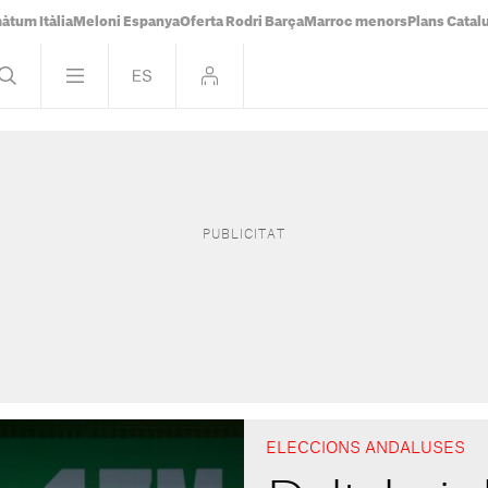
àtum Itàlia
Meloni Espanya
Oferta Rodri Barça
Marroc menors
Plans Catal
ELECCIONS ANDALUSES