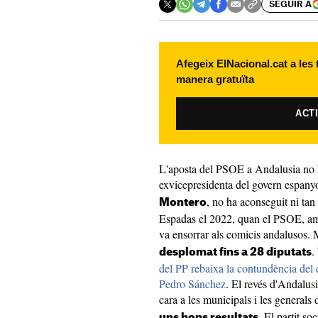
SEGUIR A
Afegeix ElNacional.cat a les
manera gratuïta
ACT
L'aposta del PSOE a Andalusia no ha
exvicepresidenta del govern espanyo
, no ha aconseguit ni tan 
Montero
Espadas el 2022, quan el PSOE, amb
va ensorrar als comicis andalusos.
.
desplomat fins a 28 diputats
del PP rebaixa la contundència del 
Pedro Sánchez
. El revés d'Andalusi
cara a les municipals i les generals 
El partit so
uns bons resultats.