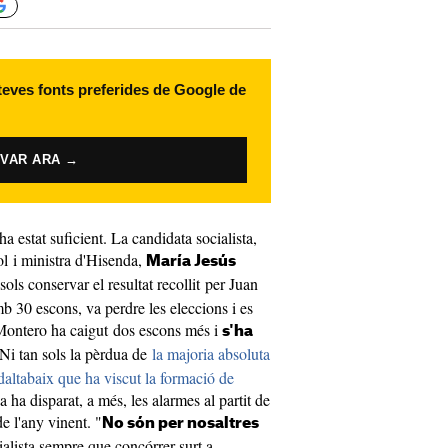
 teves fonts preferides de Google de
IVAR ARA →
 estat suficient. La candidata socialista,
l i ministra d'Hisenda,
María Jesús
sols conservar el resultat recollit per Juan
 30 escons, va perdre les eleccions i es
 Montero ha caigut dos escons més i
s'ha
 Ni tan sols la pèrdua de
la majoria absoluta
daltabaix que ha viscut la formació de
a ha disparat, a més, les alarmes al partit de
de l'any vinent. "
No són per nosaltres
cialista sempre que concórrer surt a