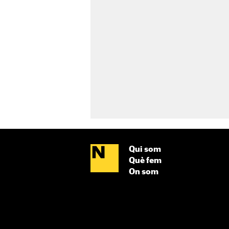
Qui som
Què fem
On som