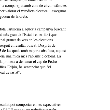
ha comparegut amb cara de circumstàncies
per valorar el veredicte electoral i assegurar
govern de la dreta.
tota l'artilleria a aquesta campanya buscant
t més gran de l'Estat i el territori que
ipal graner de vots en les eleccions
seguit el resultat buscat. Després de
 de les quals amb majoria absoluta, aquest
ia una mica més l'abisme electoral. La
 la primera a demanar el cap de Pedro
úñez Feijóo, ha sentenciat que "el
ral devastat".
esultat pot comportar en les expectatives
ue PSOE continuarà treballant per fer