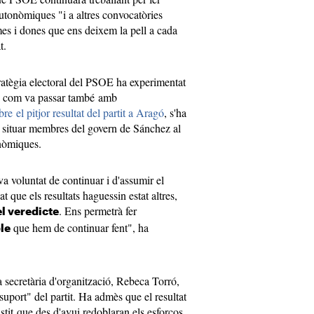
autonòmiques "i a altres convocatòries
es i dones que ens deixem la pell a cada
t.
tratègia electoral del PSOE ha experimentat
, com va passar també amb
re el pitjor resultat del partit a Aragó
, s'ha
de situar membres del govern de Sánchez al
nòmiques.
va voluntat de continuar i d'assumir el
 que els resultats haguessin estat altres,
. Ens permetrà fer
l veredicte
que hem de continuar fent", ha
le
a secretària d'organització, Rebeca Torró,
suport" del partit. Ha admès que el resultat
tit que des d'avui redoblaran els esforços