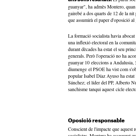
guanyar", ha admès Montero, quan 
gairebé a dos quarts de 12 de la nit 
que assumirà el paper d'oposició al 
La formació socialista havia abocat 
una inflexió electoral en la comunita
durant dècades ha estat el seu princ
generals. Però l'operació no ha acon
guanyar 10 eleccions a Andalusia, 5
diumenge el PSOE ha vist com s'obr
popular Isabel Díaz Ayuso ha estat
Sánchez; el líder del PP, Alberto N
sanchisme tanqui aquest cicle electo
Oposició responsable
Conscient de l'impacte que aquest r
socialistes, Montero ha assegurat q