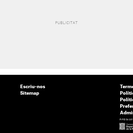
Escriu-nos
Terme
Sitemap
Políti
Polít
Prefe
Admin
Amb la col·