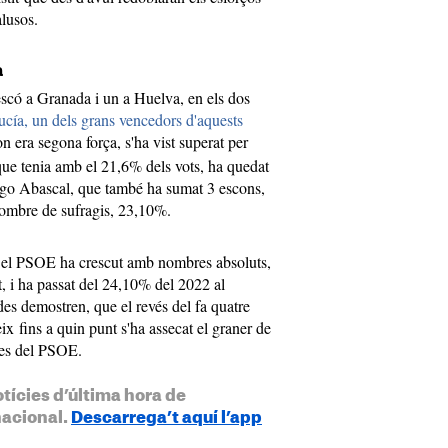
alusos.
a
scó a Granada i un a Huelva, en els dos
cía, un dels grans vencedors d'aquests
on era segona força, s'ha vist superat per
 que tenia amb el 21,6% dels vots, ha quedat
iago Abascal, que també ha sumat 3 escons,
 nombre de sufragis, 23,10%.
 el PSOE ha crescut amb nombres absoluts,
t, i ha passat del 24,10% del 2022 al
s demostren, que el revés del fa quatre
ix fins a quin punt s'ha assecat el graner de
ries del PSOE.
otícies d’última hora de
nacional.
Descarrega’t aquí l’app