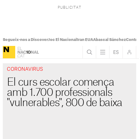
Segueix-nos a Discover
Joc El Nacional
Iran EUA
Abascal Sánchez
Control
CORONAVIRUS
El curs escolar comença
amb 1.700 professionals
"vulnerables", 800 de baixa