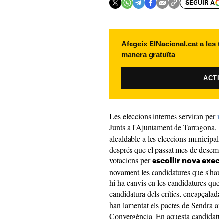
SEGUIR A
Afegeix ElNacional.cat a les
manera gratuïta
ACT
Les eleccions internes serviran per
Junts a l'Ajuntament de Tarragona,
alcaldable a les eleccions municipa
després que el passat mes de desemb
votacions per
escollir nova exe
novament les candidatures que s'hau
hi ha canvis en les candidatures que
candidatura dels crítics, encapçalad
han lamentat els pactes de Sendra am
Convergència. En aquesta candidatu