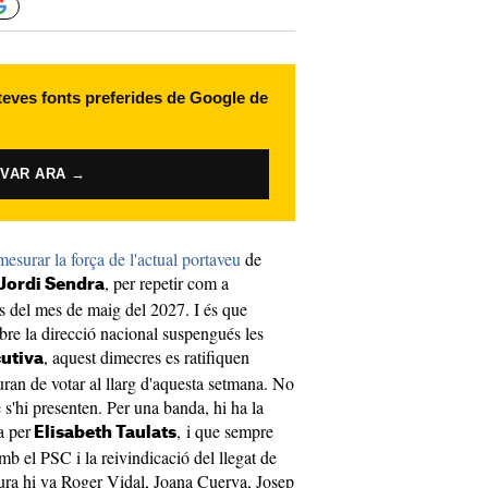
 teves fonts preferides de Google de
IVAR ARA →
mesurar la força de l'actual portaveu
de
, per repetir com a
Jordi Sendra
ls del mes de maig del 2027. I és que
re la direcció nacional suspengués les
, aquest dimecres es ratifiquen
cutiva
ran de votar al llarg d'aquesta setmana. No
 s'hi presenten. Per una banda, hi ha la
a per
, i que sempre
Elisabeth Taulats
b el PSC i la reivindicació del llegat de
ra hi va Roger Vidal, Joana Cuerva, Josep