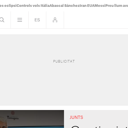
es eclipsi
Controls vols Itàlia
Abascal Sánchez
Iran EUA
Messi
Preu llum av
JUNTS