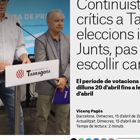
Continuis
crítics a T
eleccions 
Junts, pas
escollir c
El període de votacions 
dilluns 20 d’abril fins a 
d’abril
Vicenç Pagès
Barcelona. Dimecres, 15 d'abril de 
Actualitzat: Dimecres, 15 d'abril de 
Temps de lectura: 2 minuts