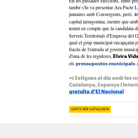
En les passades eleccions, Junts per
també s'hi va presentar Ara Pacte L
juntaires amb Convergents, però,
é
capital tarragonina, mentre que am
tenint en compte que la candidata 
Serveis Territorials d'Empresa del G
qual el grup municipal encapçalat pe
fracàs de l'entrada al govern munic
d'una de les regidores,
Elvira Vida
els
a
pressupostos municipals
📲 Estigues al dia amb les n
Catalunya, Espanya i Inter
gratuïta d’El Nacional
JUNTS PER CATALUNYA