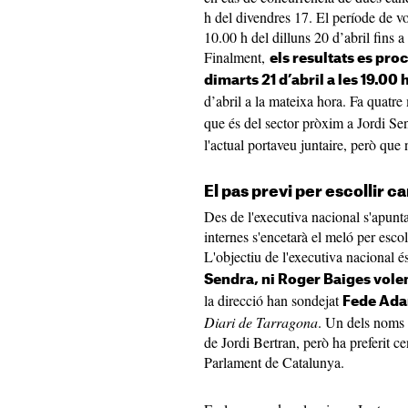
h del divendres 17. El període de vo
10.00 h del dilluns 20 d’abril fins a
Finalment,
els resultats es pr
dimarts 21 d’abril a les 19.00 
d’abril a la mateixa hora. Fa quatre
que és del sector pròxim a Jordi Sen
l'actual portaveu juntaire, però qu
El pas previ per escollir c
Des de l'executiva nacional s'apunt
internes s'encetarà el meló per escol
L'objectiu de l'executiva nacional é
Sendra, ni Roger Baiges volen
la direcció han sondejat
Fede Ada
Diari de Tarragona
. Un dels noms 
de Jordi Bertran, però ha preferit ce
Parlament de Catalunya.