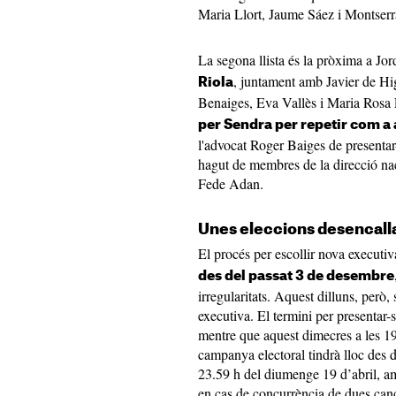
Maria Llort, Jaume Sáez i Montser
La segona llista és la pròxima a Jo
, juntament amb Javier de Hi
Riola
Benaiges, Eva Vallès i Maria Rosa
per Sendra per repetir com a 
l'advocat Roger Baiges de presentar-
hagut de membres de la direcció na
Fede Adan.
Unes eleccions desencall
El procés per escollir nova executi
des del passat 3 de desembre
irregularitats. Aquest dilluns, però,
executiva. El termini per presentar-s
mentre que aquest dimecres a les 19
campanya electoral tindrà lloc des de
23.59 h del diumenge 19 d’abril, a
en cas de concurrència de dues cand