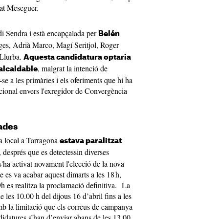
rat Meseguer.
rdi Sendra i està encapçalada per
Belén
ges, Adrià Marco, Magí Seritjol, Roger
 Llurba.
Aquesta candidatura optaria
, malgrat la intenció de
alcaldable
se a les primàries i els oferiments que hi ha
cional envers l'exregidor de Convergència
ades
va local a Tarragona
estava paralitzat
, després que es detectessin diverses
 s'ha activat novament l'elecció de la nova
e es va acabar aquest dimarts a les 18 h,
h es realitza la proclamació definitiva. La
 les 10.00 h del dijous 16 d’abril fins a les
mb la limitació que els correus de campanya
idatures s’han d’enviar abans de les 13.00