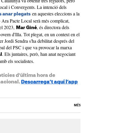
 Catalunya va obtenir tres regidors, però
ocal i Convergents. La intenció dels
en aquestes eleccions a la
s anar plegats
b Ara Pacte Local serà més complicat,
del 2023,
, és directora dels
Mar Giné
overn d'Illa. Tot plegat, en un context en el
r Jordi Sendra s'ha debilitat després del
ipal del PSC i que va provocar la marxa
. Els juntaires, però, han anat negociant
l
mb els socialistes.
otícies d’última hora de
nacional.
Descarrega’t aquí l’app
MÉS