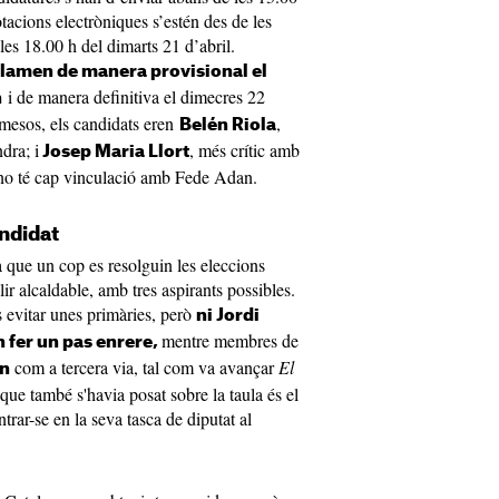
tacions electròniques s’estén des de les
 les 18.00 h del dimarts 21 d’abril.
oclamen de manera provisional el
i de manera definitiva el dimecres 22
h
 mesos, els candidats eren
,
Belén Riola
dra; i
, més crític amb
Josep Maria Llort
e no té cap vinculació amb Fede Adan.
andidat
a que un cop es resolguin les eleccions
lir alcaldable, amb tres aspirants possibles.
s evitar unes primàries, però
ni Jordi
mentre membres de
 fer un pas enrere,
com a tercera via, tal com va avançar
El
n
que també s'havia posat sobre la taula és el
ntrar-se en la seva tasca de diputat al