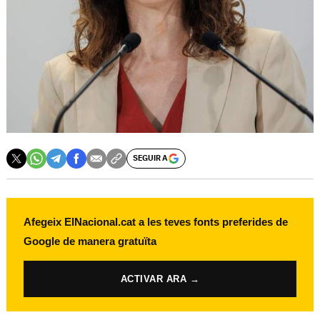
SEGUIR A
Afegeix ElNacional.cat a les teves fonts preferides de
Google de manera gratuïta
ACTIVAR ARA →