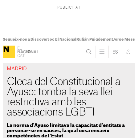
Segueix-nos a Discover
Joc El Nacional
Rufián Puigdemont
Jorge Messi
MADRID
Cleca del Constitucional a
Ayuso: tomba la seva llei
restrictiva amb les
associacions LGBTI
La norma d'Ayuso limitava la capacitat d'entitats a
personar-se en causes, la qual cosa envaeix
competències de l'Estat