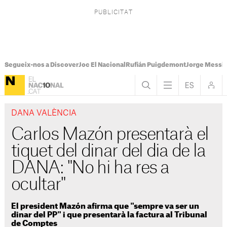
Segueix-nos a Discover
Joc El Nacional
Rufián Puigdemont
Jorge Messi
DANA VALÈNCIA
Carlos Mazón presentarà el
tiquet del dinar del dia de la
DANA: "No hi ha res a
ocultar"
El president Mazón afirma que "sempre va ser un
dinar del PP" i que presentarà la factura al Tribunal
de Comptes