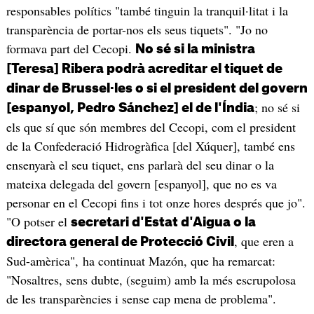
responsables polítics "també tinguin la tranquil·litat i la
transparència de portar-nos els seus tiquets". "Jo no
formava part del Cecopi.
No sé si la ministra
[Teresa] Ribera podrà acreditar el tiquet de
dinar de Brussel·les o si el president del govern
; no sé si
[espanyol, Pedro Sánchez] el de l'Índia
els que sí que són membres del Cecopi, com el president
de la Confederació Hidrogràfica [del Xúquer], també ens
ensenyarà el seu tiquet, ens parlarà del seu dinar o la
mateixa delegada del govern [espanyol], que no es va
personar en el Cecopi fins i tot onze hores després que jo".
"O potser el
secretari d'Estat d'Aigua o la
, que eren a
directora general de Protecció Civil
Sud-amèrica", ha continuat Mazón, que ha remarcat:
"Nosaltres, sens dubte, (seguim) amb la més escrupolosa
de les transparències i sense cap mena de problema".