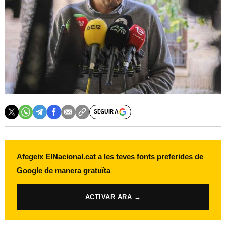
SEGUIR A
Afegeix ElNacional.cat a les teves fonts preferides de
Google de manera gratuïta
ACTIVAR ARA →