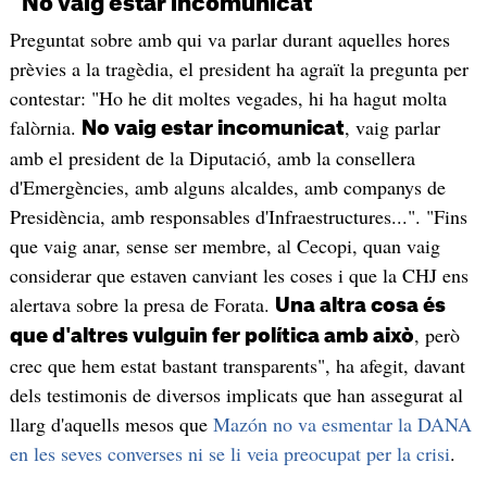
"No vaig estar incomunicat"
Preguntat sobre amb qui va parlar durant aquelles hores
prèvies a la tragèdia, el president ha agraït la pregunta per
contestar: "Ho he dit moltes vegades, hi ha hagut molta
falòrnia.
, vaig parlar
No vaig estar incomunicat
amb el president de la Diputació, amb la consellera
d'Emergències, amb alguns alcaldes, amb companys de
Presidència, amb responsables d'Infraestructures...". "Fins
que vaig anar, sense ser membre, al Cecopi, quan vaig
considerar que estaven canviant les coses i que la CHJ ens
alertava sobre la presa de Forata.
Una altra cosa és
, però
que d'altres vulguin fer política amb això
crec que hem estat bastant transparents", ha afegit, davant
dels testimonis de diversos implicats que han assegurat al
llarg d'aquells mesos que
Mazón no va esmentar la DANA
en les seves converses ni se li veia preocupat per la crisi
.