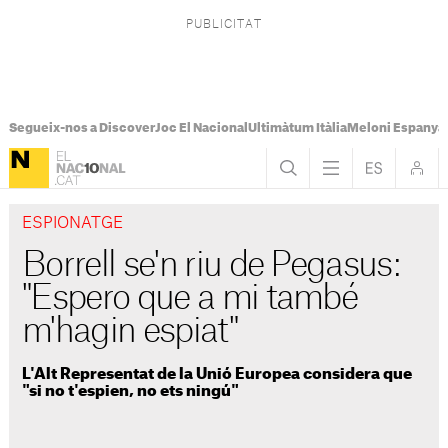
Segueix-nos a Discover
Joc El Nacional
Ultimàtum Itàlia
Meloni Espanya
ESPIONATGE
Borrell se'n riu de Pegasus:
"Espero que a mi també
m'hagin espiat"
L'Alt Representat de la Unió Europea considera que
"si no t'espien, no ets ningú"