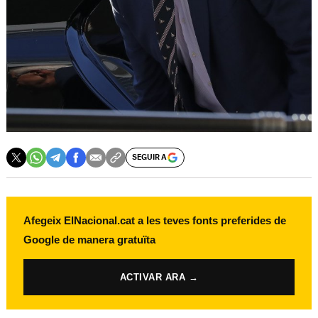
SEGUIR A
Afegeix ElNacional.cat a les teves fonts preferides de
Google de manera gratuïta
ACTIVAR ARA →