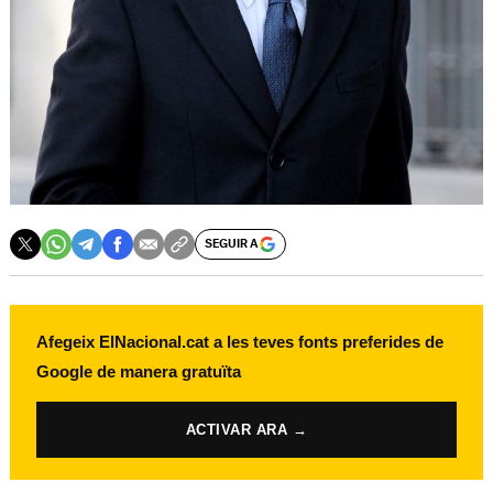
SEGUIR A
Afegeix ElNacional.cat a les teves fonts preferides de
Google de manera gratuïta
ACTIVAR ARA →