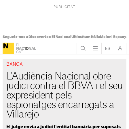
Segueix-nos a Discover
Joc El Nacional
Ultimàtum Itàlia
Meloni Espanya
BANCA
L'Audiència Nacional obre
judici contra el BBVA i el seu
expresident pels
espionatges encarregats a
Villarejo
El jutge envia a judici l'entitat bancària per suposats