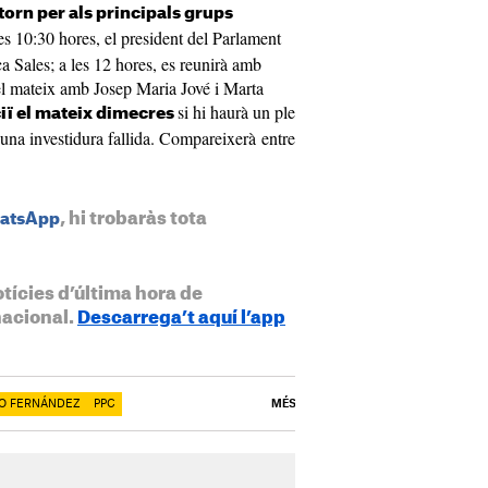
torn per als principals grups
s 10:30 hores, el president del Parlament
a Sales; a les 12 hores, es reunirà amb
à el mateix amb Josep Maria Jové i Marta
si hi haurà un ple
iï el mateix dimecres
 una investidura fallida. Compareixerà entre
, hi trobaràs tota
hatsApp
otícies d’última hora de
nacional.
Descarrega’t aquí l’app
O FERNÁNDEZ
PPC
MÉS