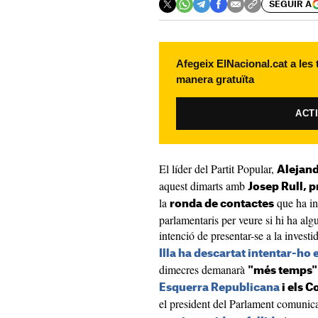
SEGUIR A
Afegeix ElNacional.cat a les
manera gratuïta
ACT
El líder del Partit Popular,
Alejan
aquest dimarts amb
Josep Rull, 
la
que ha ini
ronda de contactes
parlamentaris per veure si hi ha al
intenció de presentar-se a la invest
Illa ha descartat intentar-ho
dimecres demanarà
"més temps" 
Esquerra Republicana
i els 
el president del Parlament comunic