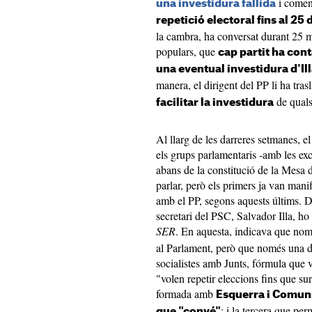
i comen
una investidura fallida
repetició electoral fins al 25 
la cambra, ha conversat durant 25 mi
populars, que
cap partit ha con
una eventual investidura d'I
manera, el dirigent del PP li ha tras
de quals
facilitar la investidura
Al llarg de les darreres setmanes, e
els grups parlamentaris -amb les ex
abans de la constitució de la Mesa d
parlar, però els primers ja van mani
amb el PP, segons aquests últims. De
secretari del PSC, Salvador Illa, ho
SER
. En aquesta, indicava que nom
al Parlament, però que només una d'e
socialistes amb Junts, fórmula que 
"volen repetir eleccions fins que su
formada amb
Esquerra i Comuns,
; i la tercera que per
que "convé"