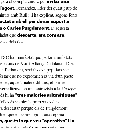
çarà el compte enrere per
evitar una
. Fernández, líder del quart grup de
d'agost
nuts amb Rull i li ha explicat, segons fonts
tactat amb ell per donar suport a
. D'aquesta
lla o Carles Puigdemont
lladat que
descarta, ara com ara,
evol dels dos.
l PSC ha manifestat que parlaria amb tots
cepcions de Vox i Aliança Catalana-. Dies
el Parlament, socialistes i populars van
festar que no explorarien la via d'un pacte
 fet, aquest mateix dilluns, el primer
 verbalitzava en una entrevista a la
Cadena
és hi ha "
"
tres majories aritmètiques
lles és viable: la primera és dels
va descartar perquè els de Puigdemont
rti el que els convingui"; una segona
 que és la que veu "operativa" i la
metria arribar als 68 escons seria una