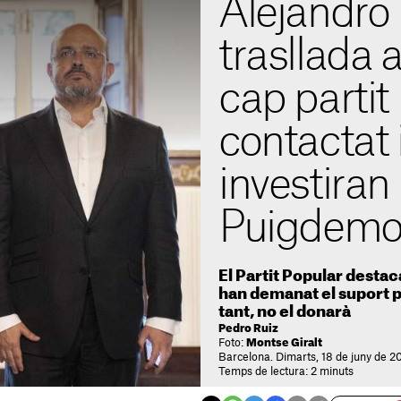
Alejandro
trasllada 
cap partit 
contactat 
investiran I
Puigdemo
El Partit Popular destaca
han demanat el suport pe
tant, no el donarà
Pedro Ruiz
Foto:
Montse Giralt
Barcelona. Dimarts, 18 de juny de 20
Temps de lectura: 2 minuts