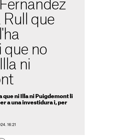
 Fernández
a Rull que
l'ha
i que no
lla ni
nt
 que ni Illa ni Puigdemont li
r a una investidura i, per
24. 16:21