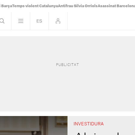
i Barça
Temps violent Catalunya
Antifrau Sílvia Orriols
Asassinat Barcelon
INVESTIDURA