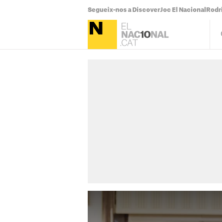
Segueix-nos a Discover
Joc El Nacional
Rodr