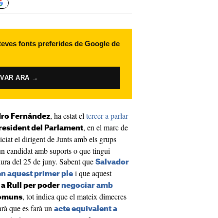
 teves fonts preferides de Google de
IVAR ARA →
, ha estat el
tercer a parlar
dro Fernández
, en el marc de
president del Parlament
ciat el dirigent de Junts amb els grups
gun candidat amb suports o que tingui
idura del 25 de juny. Sabent que
Salvador
i que aquest
 en aquest primer ple
a Rull per poder
negociar amb
, tot indica que el mateix dimecres
Comuns
arà que es farà un
acte equivalent a