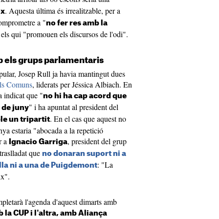
. Aquesta última és irrealitzable, per a
ox
 comprometre a "
no fer res amb la
els qui "promouen els discursos de l'odi".
b els grups parlamentaris
pular, Josep Rull ja havia mantingut dues
els Comuns
, liderats per Jéssica Albiach. En
a indicat que "
no hi ha cap acord que
" i ha apuntat al president del
 de juny
. En el cas que aquest no
e un tripartit
ya estaria "abocada a la repetició
r a
, president del grup
Ignacio Garriga
traslladat que
no donaran suport ni a
: "La
lla ni a una de Puigdemont
ix".
mpletarà l'agenda d'aquest dimarts amb
 la CUP i l'altra, amb Aliança