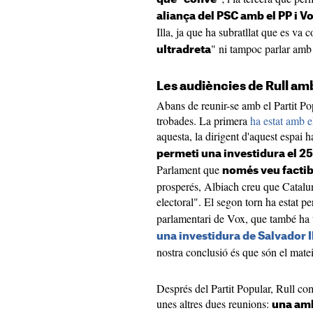
aliança del PSC amb el PP i V
Illa, ja que ha subratllat que es va
" ni tampoc parlar amb 
ultradreta
Les audiències de Rull am
Abans de reunir-se amb el Partit Po
trobades. La primera
ha estat amb 
aquesta, la dirigent d'aquest espai h
permeti una investidura el 25
Parlament que
només veu factibl
prosperés, Albiach creu que Catalun
electoral". El segon torn ha estat pe
parlamentari de Vox, que també ha 
una investidura de Salvador I
nostra conclusió és que són el mate
Després del Partit Popular, Rull co
unes altres dues reunions:
una amb