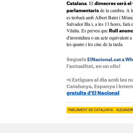
. El
Catalana
dimecres serà el 
de la cambra. A le
parlamentaris
es trobarà amb Albert Batet i Mònic
Salvador Illa i, a les 13 hores, far
Vilalta. Es preveu que
Rull anunc
d'investidura o un acte equivalent a
les quatre i les cinc de la tarda.
Segueix
ElNacional.cat a W
l'actualitat, en un clic!
📲 Estigues al dia amb les n
Catalunya, Espanya i Inter
gratuïta d’El Nacional
PARLAMENT DE CATALUNYA
ALEJANDR