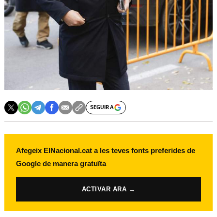
SEGUIR A
Afegeix ElNacional.cat a les teves fonts preferides de
Google de manera gratuïta
ACTIVAR ARA →