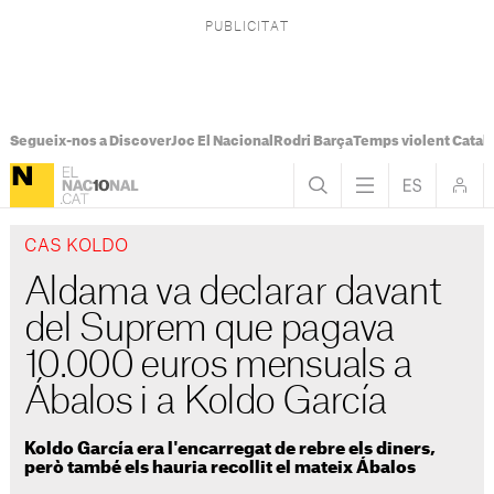
Segueix-nos a Discover
Joc El Nacional
Rodri Barça
Temps violent Catal
CAS KOLDO
Aldama va declarar davant
del Suprem que pagava
10.000 euros mensuals a
Ábalos i a Koldo García
Koldo García era l'encarregat de rebre els diners,
però també els hauria recollit el mateix Ábalos