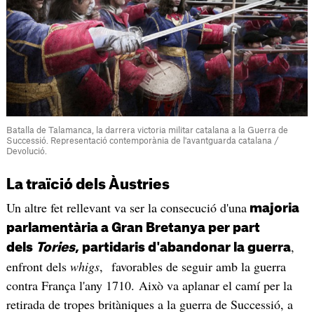
Batalla de Talamanca, la darrera victoria militar catalana a la Guerra de
Successió. Representació contemporània de l'avantguarda catalana /
Devolució.
La traïció dels Àustries
Un altre fet rellevant va ser la consecució d'una
majoria
parlamentària a Gran Bretanya per part
,
dels
Tories
, partidaris d'abandonar la guerra
enfront dels
whigs
, favorables de seguir amb la guerra
contra França l'any 1710. Això va aplanar el camí per la
retirada de tropes britàniques a la guerra de Successió, a