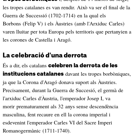
les tropes catalanes es van rendir. Això va ser el final de la
Guerra de Successió (1702-1714) en la qual els
Borbons (Felip V) i els Àustries (amb l'Arxiduc Carles)
varen lluitar per tota Europa pels territoris que pertanyien a
les corones de Castella i Aragó.
La celebració d'una derrota
És a dir,
els catalans
celebren la derrota de les
davant les tropes borbòniques,
institucions catalanes
ja que la Corona d'Aragó donava suport als Àustries.
Precisament, durant la Guerra de Succesió, el germà de
l'arxiduc Carles d'Àustria, l'emperador Josep I, va
morir prematurament als 32 anys sense descendència
masculina, fent recaure en ell la corona imperial i
esdevenint l'emperador Carles VI del Sacre Imperi
Romanogermànic (1711-1740).