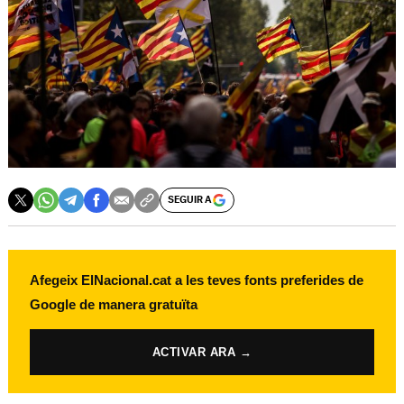
SEGUIR A
Afegeix ElNacional.cat a les teves fonts preferides de
Google de manera gratuïta
ACTIVAR ARA →