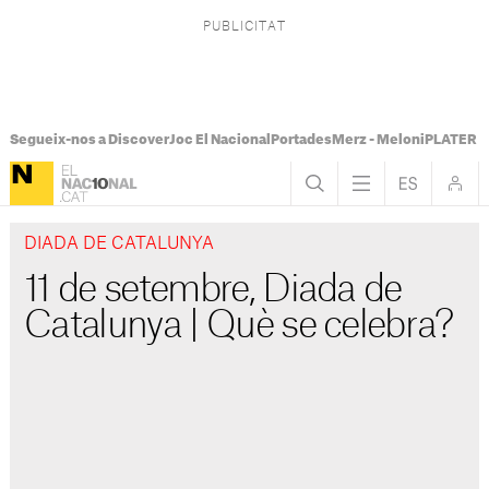
Segueix-nos a Discover
Joc El Nacional
Portades
Merz - Meloni
PLATER Te
DIADA DE CATALUNYA
11 de setembre, Diada de
Catalunya | Què se celebra?