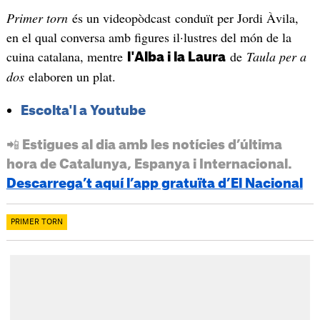
Primer torn
és un videopòdcast conduït per Jordi Àvila,
en el qual conversa amb figures il·lustres del món de la
cuina catalana, mentre
de
Taula per a
l'Alba i la Laura
dos
elaboren un plat.
Escolta'l a Youtube
📲 Estigues al dia amb les notícies d’última
hora de Catalunya, Espanya i Internacional.
Descarrega’t aquí l’app gratuïta d’El Nacional
PRIMER TORN