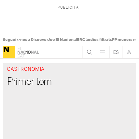
Segueix-nos a Discover
Joc El Nacional
ERC àudios filtrats
PP menors mi
GASTRONOMIA
Primer torn