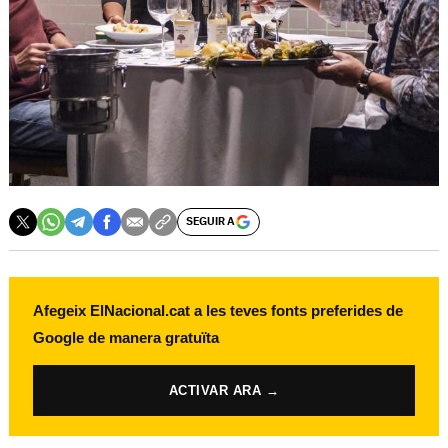
SEGUIR A
Afegeix ElNacional.cat a les teves fonts preferides de
Google de manera gratuïta
ACTIVAR ARA →