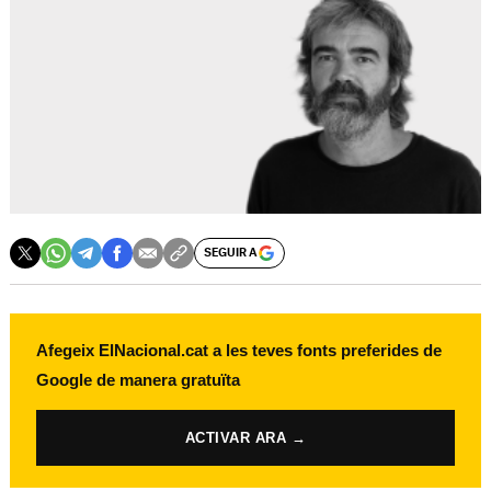
SEGUIR A
Afegeix ElNacional.cat a les teves fonts preferides de
Google de manera gratuïta
ACTIVAR ARA →