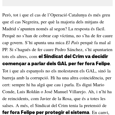
Però, tot i que el cas de l’Operació Catalunya és més greu
que el cas Negreira, per què la majoria dels mitjans de
Madrid s’apunten només al segon? La resposta és fàcil.
Perquè no s’han de cobrar cap víctima, no s’ha de fer caure
cap govern. S’hi apunta una mica
El País
perquè fa mal al
PP. Si s’hagués de fer caure Pedro Sánchez, s’hi apuntarien
tots els altres, com
el Sindicat del Crim va decidir
.
començar a parlar dels GAL per fer fora Felipe
Tot i que als espanyols no els molestaven els GAL, sinó la
barreja amb la corrupció. Hi ha una altra coincidència, per
cert: sempre hi ha algú que cau i parla. Es digui Mario
Conde, Luis Roldán o José Manuel Villarejo. Ah, i n’hi ha
de reincidents, com Javier de la Rosa, que és a totes les
salses. A més, el Sindicat del Crim tenia la pretensió de
. En canvi,
fer fora Felipe per protegir el sistema