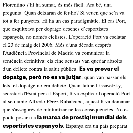
Florentino s’hi ha sumat, és més fàcil. Ara bé, una
pregunta. Quan deixaran de fer-ho? Si veuen que se’n va
tot a fer punyetes. Hi ha un cas paradigmàtic. El cas Port,
que esquitxava per dopatge desenes d’esportistes
espanyols, no només ciclistes. L'operació Port va esclatar
el 23 de maig del 2006. Més d'una dècada després
l'Audiència Provincial de Madrid va comunicar la
sentència definitiva: els cinc acusats van quedar absolts
d'un delicte contra la salut pública.
Es va provar el
: quan van passar els
dopatge, però no es va jutjar
fets, el dopatge no era delicte. Quan Jaime Lissavetzky,
secretari d'Estat per a l'Esport, li va explicar l'operació Port
al seu amic Alfredo Pérez Rubalcaba, aquest li va demanar
que s'assegurés de minimitzar-ne les conseqüències. No es
podia posar fi a
la marca de prestigi mundial dels
. Espanya era un país preparat
esportistes espanyols