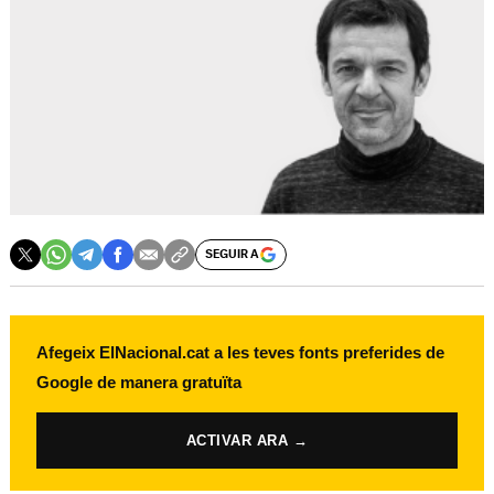
SEGUIR A
Afegeix ElNacional.cat a les teves fonts preferides de
Google de manera gratuïta
ACTIVAR ARA →