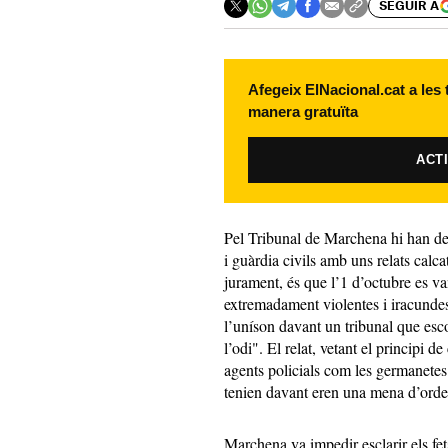
SEGUIR A
Afegeix ElNacional.cat a les
manera gratuïta
ACT
Pel Tribunal de Marchena hi han des
i guàrdia civils amb uns relats calc
jurament, és que l’1 d’octubre es v
extremadament violentes i iracundes
l’uníson davant un tribunal que esco
l’odi". El relat, vetant el principi d
agents policials com les germanetes 
tenien davant eren una mena d’orde
Marchena va impedir esclarir els fet