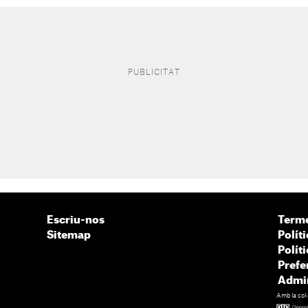
Escriu-nos
Terme
Sitemap
Políti
Polít
Prefe
Admin
Amb la col·