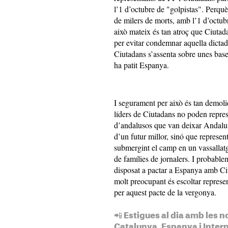
l’1 d’octubre de "golpistas". Perquè
de milers de morts, amb l’1 d’octubr
això mateix és tan atroç que Ciuta
per evitar condemnar aquella dictadu
Ciutadans s’assenta sobre unes bases
ha patit Espanya.
I segurament per això és tan demol
líders de Ciutadans no poden repres
d’andalusos que van deixar Andalusi
d’un futur millor, sinó que represen
submergint el camp en un vassallatg
de famílies de jornalers. I probable
disposat a pactar a Espanya amb Ciut
molt preocupant és escoltar represe
per aquest pacte de la vergonya.
📲 Estigues al dia amb les n
Catalunya, Espanya i Inter