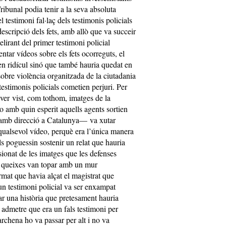
ribunal podia tenir a la seva absoluta
 testimoni fal·laç dels testimonis policials
escripció dels fets, amb allò que va succeir
elirant del primer testimoni policial
ntar vídeos sobre els fets ocorreguts, el
n ridícul sinó que també hauria quedat en
sobre violència organitzada de la ciutadania
testimonis policials cometien perjuri. Per
er vist, com tothom, imatges de la
o amb quin esperit aquells agents sortien
, amb direcció a Catalunya— va xutar
 qualsevol vídeo, perquè era l’única manera
als poguessin sostenir un relat que hauria
sionat de les imatges que les defenses
es queixes van topar amb un mur
rmat que havia alçat el magistrat que
gun testimoni policial va ser enxampat
r una història que pretesament hauria
 admetre que era un fals testimoni per
archena ho va passar per alt i no va