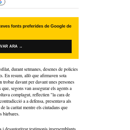
 teves fonts preferides de Google de
IVAR ARA →
filat, durant setmanes, desenes de policies
ats. En resum, allò que afirmaven sota
an trobar davant per davant unes persones
 que, segons van assegurar els agents a
ltava complagut, reflectien "la cara de
e contradicció a a defensa, presentava als
de la caritat mentre els ciutadans que
s bàrbares.
s i desautoritzar testimonis inversemblants