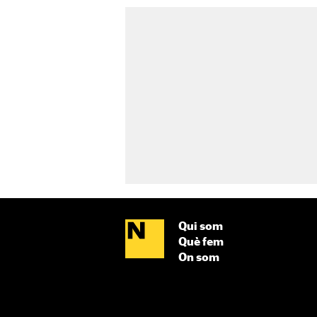
Qui som
Què fem
On som