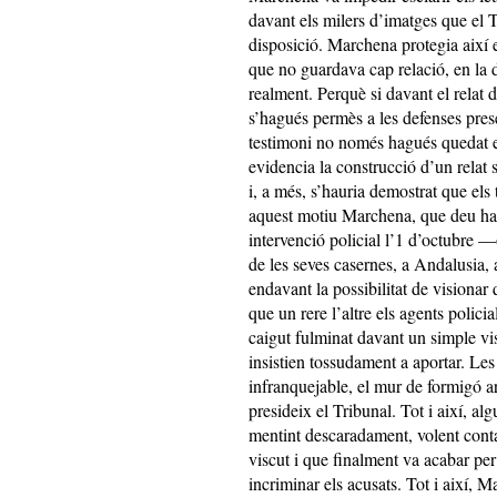
davant els milers d’imatges que el T
disposició. Marchena protegia així el
que no guardava cap relació, en la d
realment. Perquè si davant el relat d
s’hagués permès a les defenses prese
testimoni no només hagués quedat e
evidencia la construcció d’un relat 
i, a més, s’hauria demostrat que els 
aquest motiu Marchena, que deu hav
intervenció policial l’1 d’octubre —
de les seves casernes, a Andalusia
endavant la possibilitat de visionar
que un rere l’altre els agents polici
caigut fulminat davant un simple vi
insistien tossudament a aportar. L
infranquejable, el mur de formigó a
presideix el Tribunal. Tot i així, al
mentint descaradament, volent conta
viscut i que finalment va acabar per
incriminar els acusats. Tot i així, M