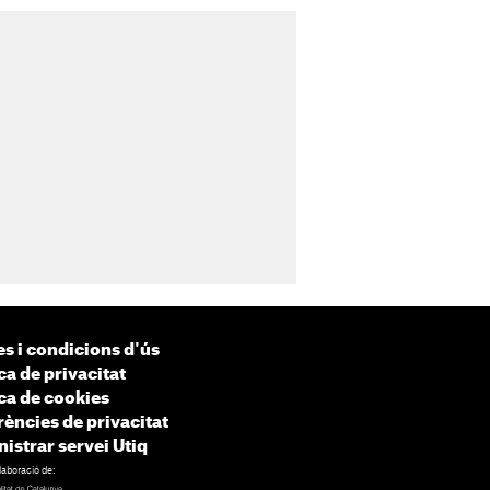
s i condicions d'ús
ca de privacitat
ica de cookies
rències de privacitat
istrar servei Utiq
laboració de: