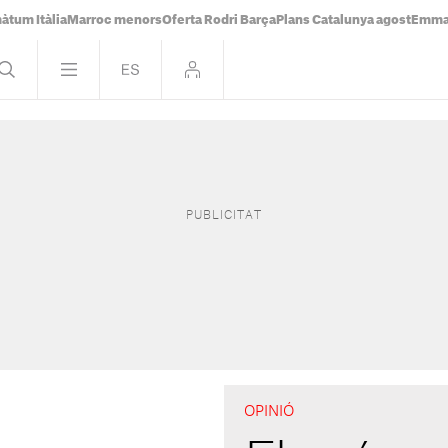
àtum Itàlia
Marroc menors
Oferta Rodri Barça
Plans Catalunya agost
Emma 
OPINIÓ