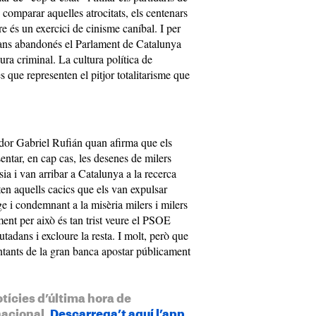
 comparar aquelles atrocitats, els centenars
e és un exercici de cinisme caníbal. I per
dans abandonés el Parlament de Catalunya
ra criminal. La cultura política de
 que representen el pitjor totalitarisme que
idor Gabriel Rufián quan afirma que els
entar, en cap cas, les desenes de milers
a i van arribar a Catalunya a la recerca
ten aquells cacics que els van expulsar
e i condemnant a la misèria milers i milers
ment per això és tan trist veure el PSOE
adans i excloure la resta. I molt, però que
ntants de la gran banca apostar públicament
otícies d’última hora de
nacional.
Descarrega’t aquí l’app