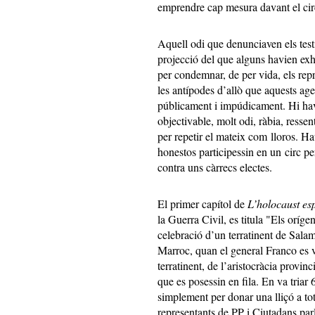
emprendre cap mesura davant el circ 
Aquell odi que denunciaven els tes
projecció del que alguns havien exhi
per condemnar, de per vida, els rep
les antípodes d’allò que aquests age
públicament i impúdicament. Hi havi
objectivable, molt odi, ràbia, resse
per repetir el mateix com lloros. H
honestos participessin en un circ pe
contra uns càrrecs electes.
El primer capítol de
L’holocaust e
la Guerra Civil, es titula "Els oríg
celebració d’un terratinent de Salam
Marroc, quan el general Franco es v
terratinent, de l’aristocràcia provinc
que es posessin en fila. En va triar 6 
simplement per donar una lliçó a tot
representants de PP i Ciutadans parla