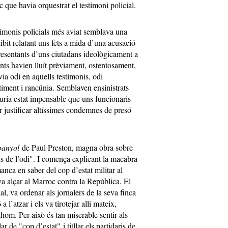
que havia orquestrat el testimoni policial.
timonis policials més aviat semblava una
bit relatant uns fets a mida d’una acusació
resentants d’uns ciutadans ideològicament a
nts havien lluït prèviament, ostentosament,
a odi en aquells testimonis, odi
ntiment i rancúnia. Semblaven ensinistrats
auria estat impensable que uns funcionaris
r justificar altíssimes condemnes de presó
spanyol
de Paul Preston, magna obra sobre
ens de l’odi". I comença explicant la macabra
anca en saber del cop d’estat militar al
a alçar al Marroc contra la República. El
ial, va ordenar als jornalers de la seva finca
a l’atzar i els va tirotejar allí mateix,
hom. Per això és tan miserable sentir als
r de "cop d’estat" i titllar els partidaris de