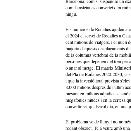
Barcelona; com si suspendre un exa
com l'ansietat es converteix en ruti
ningú.
Els números de Rodalies ajuden a e
el 2024 el servei de Rodalies a Cata
cent milions de viatgers, i el nucl
majoria d'aquests desplaçaments dia
de la columna vertebral de la mobili
persones que depenen del tren per ana
o anar al metge. El mateix Minister
del Pla de Rodalies 2020‑2030, ja s
i que la inversió total prevista s'el
8.000 milions després de l'últim aco
mesura en milions adjudicats, sinó e
megafonies mudes i en la certesa que
convertir-se, qualsevol dia, en una p
El problema ve de lluny i no només 
rodant obsolet. Té a veure amb una 