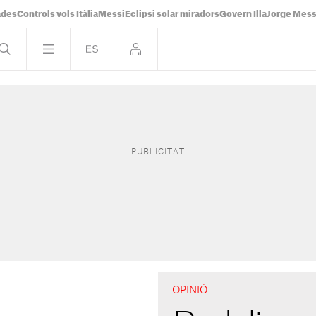
ades
Controls vols Itàlia
Messi
Eclipsi solar miradors
Govern Illa
Jorge Mess
OPINIÓ