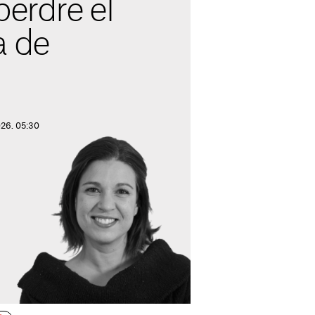
perdre el
a de
026. 05:30