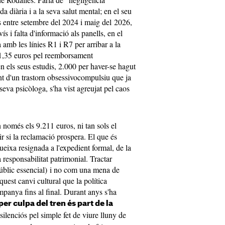
da diària i a la seva salut mental; en el seu
us entre setembre del 2024 i maig del 2026,
ís i falta d'informació als panells, en el
 amb les línies R1 i R7 per arribar a la
11,35 euros pel reemborsament
n els seus estudis, 2.000 per haver-se hagut
t d'un trastorn obsessivocompulsiu que ja
seva psicòloga, s'ha vist agreujat pel caos
 només els 9.211 euros, ni tan sols el
r si la reclamació prospera. El que és
queixa resignada a l'expedient formal, de la
 responsabilitat patrimonial. Tractar
públic essencial) i no com una mena de
uest canvi cultural que la política
anya fins al final. Durant anys s'ha
per culpa del tren és part de la
silenciós pel simple fet de viure lluny de