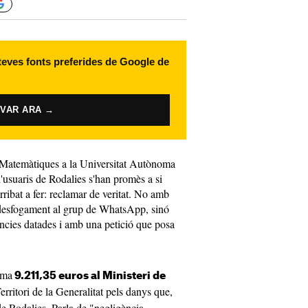
 teves fonts preferides de Google de
IVAR ARA →
 Matemàtiques a la Universitat Autònoma
d'usuaris de Rodalies s'han promès a si
ribat a fer: reclamar de veritat. No amb
desfogament al grup de WhatsApp, sinó
ncies datades i amb una petició que posa
ama
9.211,35 euros al Ministeri de
rritori de la Generalitat pels danys que,
de Rodalies. Parla de "negligència