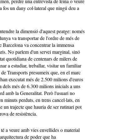
men, perdre una entrevista de feina o veure
na fos un dany col·lateral que ningú deu a
ntendre la dimensió d'aquest peatge: només
lunya va transportar de l'ordre de més de
i de Barcelona va concentrar la immensa
ris. No parlem d'un servei marginal, sinó
tat quotidiana de centenars de milers de
r a estudiar, treballar, visitar un familiar
i de Transports presumeix que, en el marc
'han executat més de 2.500 milions d'euros
eva dels més de 6.300 milions inicials a uns
rd amb la Generalitat. Però l'usuari no
n minuts perduts, en trens cancel·lats, en
 un trajecte que hauria de ser rutinari pot
rova de resistència.
té a veure amb vies envellides o material
arquitectura de poder que ha