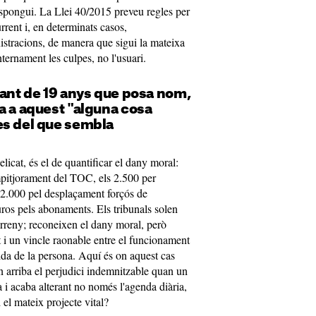
espongui. La Llei 40/2015 preveu regles per
rrent i, en determinats casos,
nistracions, de manera que sigui la mateixa
nternament les culpes, no l'usuari.
iant de 19 anys que posa nom,
a a aquest "alguna cosa
es del que sembla
licat, és el de quantificar el dany moral:
mpitjorament del TOC, els 2.500 per
s 2.000 pel desplaçament forçós de
uros pels abonaments. Els tribunals solen
rreny; reconeixen el dany moral, però
t i un vincle raonable entre el funcionament
vida de la persona. Aquí és on aquest cas
n arriba el perjudici indemnitzable quan un
a i acaba alterant no només l'agenda diària,
 el mateix projecte vital?