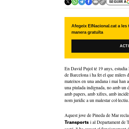
SEGUIR A
Afegeix ElNacional.cat a les
manera gratuïta
ACT
En David Pujol té 19 anys, estudia
de Barcelona i ha fet el que milers 
mateixos en una andana i mai han ar
una piulada indignada, no amb un 
amb papers, amb xifres, amb incidè
nom jurídic a un malestar col·lectiu.
Aquest jove de Pineda de Mar recl
i al Departament de Te
Transports
sosté, li ha causat el funcionament 