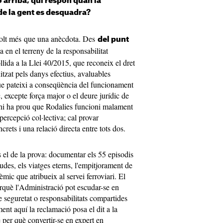
o arriba, qui respon quan la
a de la gent es desquadra?
olt més que una anècdota. Des
del punt
ua en el terreny de la responsabilitat
llida a la Llei 40/2015, que reconeix el dret
itzat pels danys efectius, avaluables
ue pateixi a conseqüència del funcionament
 excepte força major o el deure jurídic de
'hi ha prou que Rodalies funcioni malament
percepció col·lectiva; cal provar
crets i una relació directa entre tots dos.
és el de la prova: documentar els 55 episodis
udes, els viatges eterns, l'empitjorament de
èmic que atribueix al servei ferroviari. El
perquè l'Administració pot escudar-se en
e seguretat o responsabilitats compartides
ment aquí la reclamació posa el dit a la
é per què convertir-se en expert en