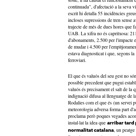
continuada", d'afectació a la seva vi
escrit hi detalla 55 incidències gre
incloses supressions de tren sense av
trajecte de més de dues hores que fa
UAB. La xifra no és capritxosa: 2
d'abonaments, 2.500 per l'impacte e
de mudar i 4.500 per l'empitjoramen
estava diagnosticat i que, segons la 
ferroviari.
El que és valuós del seu gest no són
possible precedent que pugui establi
valuós és precisament el salt de la 
indignació difusa al llenguatge de la
Rodalies com el que és (un servei 
meteorologia adversa forma part d'aq
proclama però poques vegades acomp
instal·lat la idea que
arribar tard 
, un peatge 
normalitat catalana