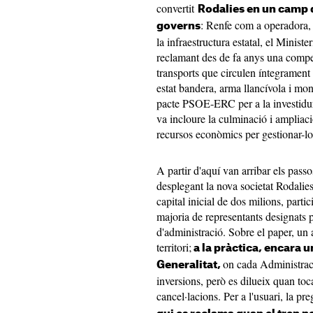
convertit
Rodalies en un camp 
: Renfe com a operadora, 
governs
la infraestructura estatal, el Ministe
reclamant des de fa anys una compet
transports que circulen íntegrament
estat bandera, arma llancívola i mo
pacte PSOE‑ERC per a la investidu
va incloure la culminació i ampliació
recursos econòmics per gestionar-lo
A partir d'aquí van arribar els passo
desplegant la nova societat Rodali
capital inicial de dos milions, parti
majoria de representants designats 
d'administració. Sobre el paper, un
territori;
a la pràctica, encara un
on cada Administració
Generalitat,
inversions, però es dilueix quan toca 
cancel·lacions. Per a l'usuari, la pr