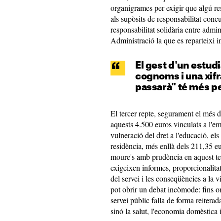
organigrames per exigir que algú r
als supòsits de responsabilitat concu
responsabilitat solidària entre admi
Administració la que es reparteixi i
El gest d'un estud
cognoms i una xifr
passarà" té més p
El tercer repte, segurament el més de
aquests 4.500 euros vinculats a l'e
vulneració del dret a l'educació, el
residència, més enllà dels 211,35 e
moure's amb prudència en aquest te
exigeixen informes, proporcionalita
del servei i les conseqüències a la 
pot obrir un debat incòmode: fins o
servei públic falla de forma reiterad
sinó la salut, l'economia domèstica i