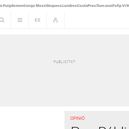
án Puigdemont
Jorge Messi
Sequera Londres
Ceuta
Preu llum avui
Felip VI 
OPINIÓ