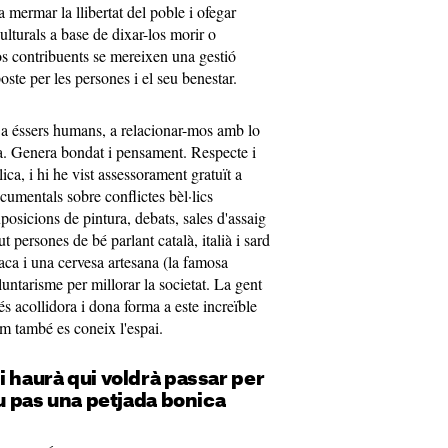
 mermar la llibertat del poble i ofegar
lturals a base de dixar-los morir o
os contribuents se mereixen una gestió
oste per les persones i el seu benestar.
 a éssers humans, a relacionar-mos amb lo
a. Genera bondat i pensament. Respecte i
ica, i hi he vist assessorament gratuït a
cumentals sobre conflictes bèl·lics
posicions de pintura, debats, sales d'assaig
 persones de bé parlant català, italià i sard
aca i una cervesa artesana (la famosa
luntarisme per millorar la societat. La gent
és acollidora i dona forma a este increïble
om també es coneix l'espai.
i haurà qui voldrà passar per
eu pas una petjada bonica