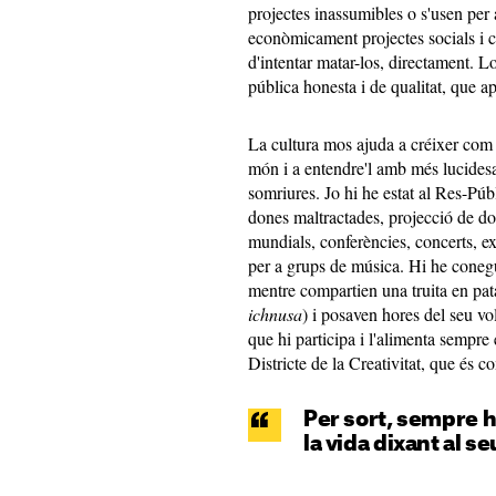
projectes inassumibles o s'usen per a
econòmicament projectes socials i cu
d'intentar matar-los, directament. L
pública honesta i de qualitat, que ap
La cultura mos ajuda a créixer com
món i a entendre'l amb més lucides
somriures. Jo hi he estat al Res-Públ
dones maltractades, projecció de do
mundials, conferències, concerts, ex
per a grups de música. Hi he conegut
mentre compartien una truita en pat
ichnusa
) i posaven hores del seu vo
que hi participa i l'alimenta sempre 
Districte de la Creativitat, que és c
Per sort, sempre h
la vida dixant al s