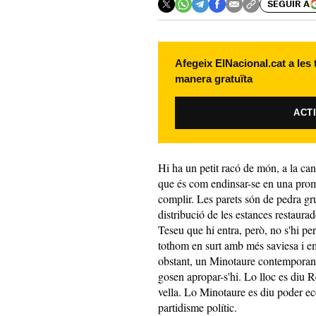
SEGUIR A
Afegeix ElNacional.cat a les
manera gratuïta
ACT
Hi ha un petit racó de món, a la ca
que és com endinsar-se en una prom
complir. Les parets són de pedra grui
distribució de les estances restaurad
Teseu que hi entra, però, no s'hi per
tothom en surt amb més saviesa i em
obstant, un Minotaure contemporani
gosen apropar-s'hi. Lo lloc es diu R
vella. Lo Minotaure es diu poder e
partidisme polític.