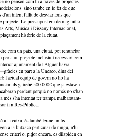
 que no pensen com tu a través de projectes
emodelacions, sinó també en lo fet de que
s d'un intent fallit de desviar fons que
tre projecte. Lo pressupost era de mig milió
 les Arts, Música i Disseny Internacional,
plaçament històric de la ciutat.
ndre com un país, una ciutat, pot renunciar
 per a un projecte inclusiu i necessari com
anterior ajuntament de l'Alguer havia
—gràcies en part a la Unesco, dins del
ò l'actual equip de govern no ho ha
enunciar als gairebé 500.000€ que ja estaven
s'acabaran perdent perquè no només no s'han
 a més s'ha intentat fer trampa malbaratant-
sar fi a Res-Pública.
à a la caixa, és també fer-ne un ús
gen a la butxaca particular de ningú, n'hi
nse criteri o, pitjor encara, es dilapiden en