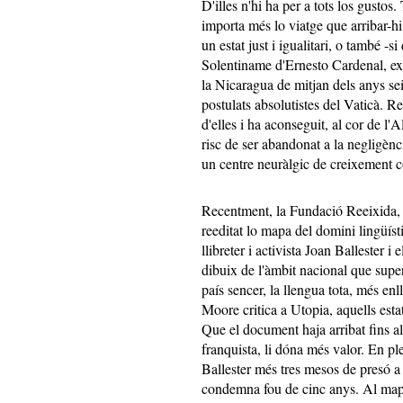
D'illes n'hi ha per a tots los gustos
importa més lo viatge que arribar-h
un estat just i igualitari, o també -si
Solentiname d'Ernesto Cardenal, ex
la Nicaragua de mitjan dels anys se
postulats absolutistes del Vaticà. 
d'elles i ha aconseguit, al cor de l
risc de ser abandonat a la negligènci
un centre neuràlgic de creixement co
Recentment, la Fundació Reeixida,
reeditat lo mapa del domini lingüíst
llibreter i activista Joan Ballester 
dibuix de l'àmbit nacional que super
país sencer, la llengua tota, més enl
Moore critica a Utopia, aquells est
Que el document haja arribat fins al
franquista, li dóna més valor. En ple
Ballester més tres mesos de presó a
condemna fou de cinc anys. Al mapa, 