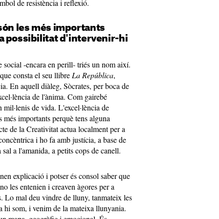
mbol de resistència i reflexió.
 són les més importants
 possibilitat d'intervenir-hi
 social -encara en perill- triés un nom així.
que consta el seu llibre
La República
,
cia. En aquell diàleg, Sòcrates, per boca de
'excel·lència de l'ànima. Com gairebé
 mil·lenis de vida. L'excel·lència de
 les més importants perquè tens alguna
icte de la Creativitat actua localment per a
concèntrica i ho fa amb justícia, a base de
al a l'amanida, a petits cops de canell.
nen explicació i potser és consol saber que
no les entenien i creaven àgores per a
s. Lo mal deu vindre de lluny, tanmateix les
a hi som, i venim de la mateixa llunyania.
 un mapa, geogràfic i emocional. És