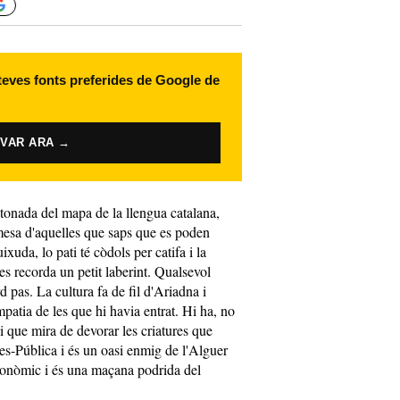
 teves fonts preferides de Google de
IVAR ARA →
ntonada del mapa de la llengua catalana,
esa d'aquelles que saps que es poden
xuda, lo pati té còdols per catifa i la
es recorda un petit laberint. Qualsevol
d pas. La cultura fa de fil d'Ariadna i
patia de les que hi havia entrat. Hi ha, no
 que mira de devorar les criatures que
es-Pública i és un oasi enmig de l'Alguer
conòmic i és una maçana podrida del