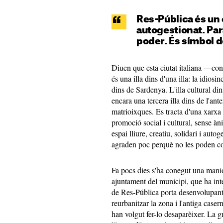
Res-Pública és un es
autogestionat. Par
poder. És símbol de
Diuen que esta ciutat italiana —c
és una illa dins d'una illa: la idiosi
dins de Sardenya. L'illa cultural din
encara una tercera illa dins de l'ant
matrioixques. Es tracta d'una xarxa 
promoció social i cultural, sense à
espai lliure, creatiu, solidari i aut
agraden poc perquè no les poden co
Fa pocs dies s'ha conegut una manio
ajuntament del municipi, que ha inte
de Res-Pública porta desenvolupant
reurbanitzar la zona i l'antiga caser
han volgut fer-lo desaparèixer. La g