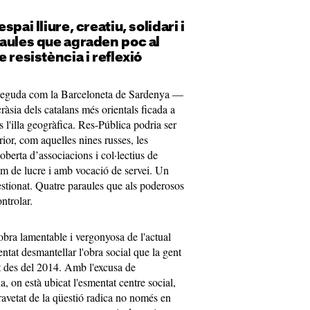
pai lliure, creatiu, solidari i
aules que agraden poc al
 resistència i reflexió
oneguda com la Barceloneta de Sardenya —
ncràsia dels catalans més orientals ficada a
s l'illa geogràfica. Res-Pública podria ser
erior, com aquelles nines russes, les
oberta d’associacions i col·lectius de
nim de lucre i amb vocació de servei. Un
ogestionat. Quatre paraules que als poderosos
ntrolar.
bra lamentable i vergonyosa de l'actual
ntat desmantellar l'obra social que la gent
 des del 2014. Amb l'excusa de
na, on està ubicat l'esmentat centre social,
ravetat de la qüestió radica no només en