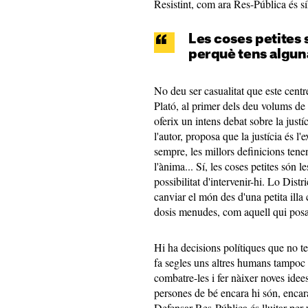
Resistint, com ara Res-Pública és sí
Les coses petites
perquè tens alguna
No deu ser casualitat que este centre
Plató, al primer dels deu volums de 
oferix un intens debat sobre la justí
l'autor, proposa que la justícia és l
sempre, les millors definicions tenen
l'ànima... Sí, les coses petites són
possibilitat d'intervenir-hi. Lo Distr
canviar el món des d'una petita illa 
dosis menudes, com aquell qui posa s
Hi ha decisions polítiques que no te
fa segles uns altres humans tampoc 
combatre-les i fer nàixer noves idee
persones de bé encara hi són, encar
Defensar Res-Pública és lluitar per