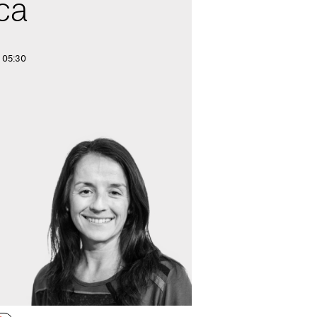
ca
. 05:30