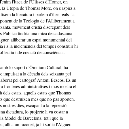
. Tenim l'Ítaca de l'Ulisses d'Homer, on
i, la Utopia de Thomas More, on s'aspira a
 dixem la literatura i parlem d'illes reals- la
ponent de la Teologia de l'Alliberament a
ixanta, moviment cristià discrepant dels
Res-Pública tindria una mica de cadascuna
'Alguer, alliberar un espai monumental del
a i a la inclemència del temps i construir-hi
l·lectiu i de creació de consciència.
 amb lo suport d'Òmnium Cultural, ha
ic impulsat a la dècada dels seixanta pel
i elaborat pel cartògraf Antoni Bescós. És un
a fronteres administratives i mos mostra el
là dels estats, aquells estats que Thomas
ats que destruixen més que no pas aporten.
s nostres dies, escapant a la repressió
na dictadura, lo projecte li va costar a
 la Model de Barcelona, tot i que la
allí a un raconet, ja hi sortia l'Alguer.