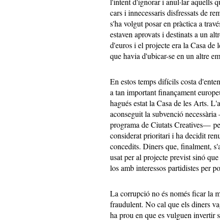
l'intent d'ignorar i anul·lar aquells
cars i innecessaris disfressats de r
s'ha volgut posar en pràctica a travé
estaven aprovats i destinats a un al
d'euros i el projecte era la Casa de
que havia d'ubicar-se en un altre em
En estos temps difícils costa d'ente
a tan important finançament europeu
hagués estat la Casa de les Arts. L'
aconseguit la subvenció necessària 
programa de Ciutats Creatives— per
considerat prioritari i ha decidit r
concedits. Diners que, finalment, 
usat per al projecte previst sinó que
los amb interessos partidistes per po
La corrupció no és només ficar la m
fraudulent. No cal que els diners va
ha prou en que es vulguen invertir se