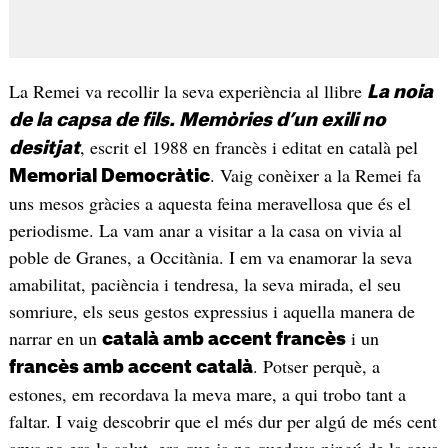
La Remei va recollir la seva experiència al llibre
La noia
de la capsa de fils. Memòries d’un exili no
, escrit el 1988 en francès i editat en català pel
desitjat
. Vaig conèixer a la Remei fa
Memorial Democràtic
uns mesos gràcies a aquesta feina meravellosa que és el
periodisme. La vam anar a visitar a la casa on vivia al
poble de Granes, a Occitània. I em va enamorar la seva
amabilitat, paciència i tendresa, la seva mirada, el seu
somriure, els seus gestos expressius i aquella manera de
narrar en un
i un
català amb accent francès
. Potser perquè, a
francès amb accent català
estones, em recordava la meva mare, a qui trobo tant a
faltar. I vaig descobrir que el més dur per algú de més cent
anys no era la salut, era que ja no quedava ningú de la seva