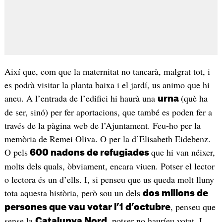
Així que, com que la maternitat no tancarà, malgrat tot, i
es podrà visitar la planta baixa i el jardí, us animo que hi
aneu. A l’entrada de l’edifici hi haurà una
(què ha
urna
de ser, sinó) per fer aportacions, que també es poden fer a
través de la pàgina web de l’Ajuntament. Feu-ho per la
memòria de Remei Oliva. O per la d’Elisabeth Eidebenz.
O pels
que hi van néixer,
600 nadons de refugiades
molts dels quals, òbviament, encara viuen. Potser el lector
o lectora és un d’ells. I, si penseu que us queda molt lluny
tota aquesta història, però sou un dels
dos milions de
, penseu que
persones que vau votar l’1 d’octubre
sense la
, potser no hauríeu votat. I
Catalunya Nord