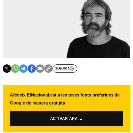
SEGUIR A
Afegeix ElNacional.cat a les teves fonts preferides de
Google de manera gratuïta
ACTIVAR ARA →