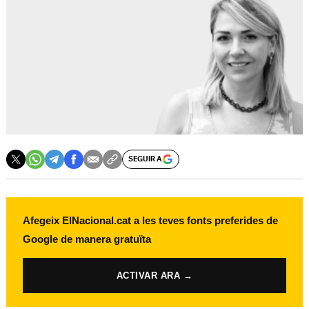
SEGUIR A
Afegeix ElNacional.cat a les teves fonts preferides de
Google de manera gratuïta
ACTIVAR ARA →