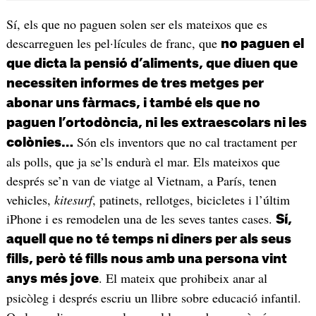
Sí, els que no paguen solen ser els mateixos que es
descarreguen les pel·lícules de franc, que
no paguen el
que dicta la pensió d’aliments, que diuen que
necessiten informes de tres metges per
abonar uns fàrmacs, i també els que no
paguen l’ortodòncia, ni les extraescolars ni les
Són els inventors que no cal tractament per
colònies…
als polls, que ja se’ls endurà el mar. Els mateixos que
després se’n van de viatge al Vietnam, a París, tenen
vehicles,
kitesurf
, patinets, rellotges, bicicletes i l’últim
iPhone i es remodelen una de les seves tantes cases.
Sí,
aquell que no té temps ni diners per als seus
fills, però té fills nous amb una persona vint
. El mateix que prohibeix anar al
anys més jove
psicòleg i després escriu un llibre sobre educació infantil.