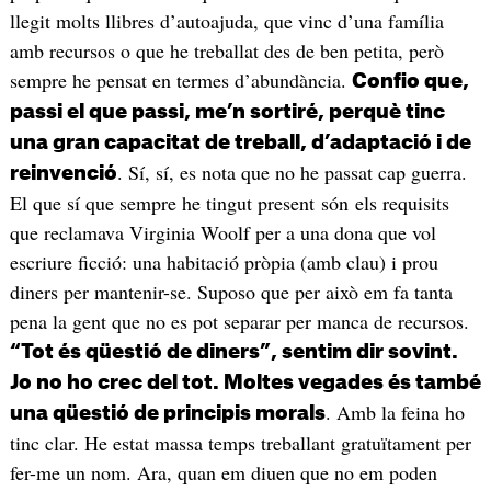
llegit molts llibres d’autoajuda, que vinc d’una família
amb recursos o que he treballat des de ben petita, però
sempre he pensat en termes d’abundància.
Confio que,
passi el que passi, me’n sortiré, perquè tinc
una gran capacitat de treball, d’adaptació i de
. Sí, sí, es nota que no he passat cap guerra.
reinvenció
El que sí que sempre he tingut present són els requisits
que reclamava Virginia Woolf per a una dona que vol
escriure ficció: una habitació pròpia (amb clau) i prou
diners per mantenir-se. Suposo que per això em fa tanta
pena la gent que no es pot separar per manca de recursos.
“Tot és qüestió de diners”, sentim dir sovint.
Jo no ho crec del tot. Moltes vegades és també
. Amb la feina ho
una qüestió de principis morals
tinc clar. He estat massa temps treballant gratuïtament per
fer-me un nom. Ara, quan em diuen que no em poden