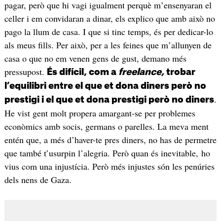
pagar, però que hi vagi igualment perquè m’ensenyaran el
celler i em convidaran a dinar, els explico que amb això no
pago la llum de casa. I que si tinc temps, és per dedicar-lo
als meus fills. Per això, per a les feines que m’allunyen de
casa o que no em venen gens de gust, demano més
pressupost.
És difícil, com a
freelance,
trobar
l’equilibri entre el que et dona diners però no
.
prestigi i el que et dona prestigi però no diners
He vist gent molt propera amargant-se per problemes
econòmics amb socis, germans o parelles. La meva ment
entén que, a més d’haver-te pres diners, no has de permetre
que també t’usurpin l’alegria. Però quan és inevitable, ho
vius com una injustícia. Però més injustes són les penúries
dels nens de Gaza.