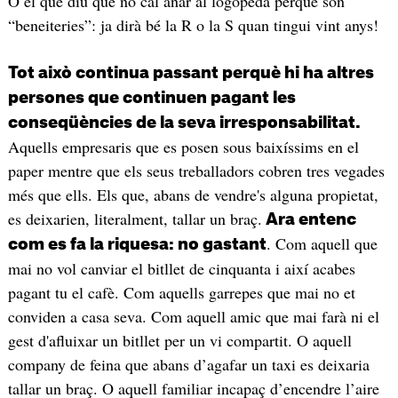
O el que diu que no cal anar al logopeda perquè són
“beneiteries”: ja dirà bé la R o la S quan tingui vint anys!
Tot això continua passant perquè hi ha altres
persones que continuen pagant les
conseqüències de la seva irresponsabilitat.
Aquells empresaris que es posen sous baixíssims en el
paper mentre que els seus treballadors cobren tres vegades
més que ells. Els que, abans de vendre's alguna propietat,
es deixarien, literalment, tallar un braç.
Ara entenc
. Com aquell que
com es fa la riquesa: no gastant
mai no vol canviar el bitllet de cinquanta i així acabes
pagant tu el cafè. Com aquells garrepes que mai no et
conviden a casa seva. Com aquell amic que mai farà ni el
gest d'afluixar un bitllet per un vi compartit. O aquell
company de feina que abans d’agafar un taxi es deixaria
tallar un braç. O aquell familiar incapaç d’encendre l’aire