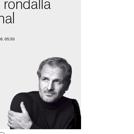
 rondalla
nal
26. 05:30