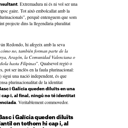
. Extremadura ni és ni vol ser una
insultant
mpoc gaire. Tot això embolcallat amb la
plurinacionals”, perquè entenguem que som
nt projecte dins la llegendària pluralitat
 Iván Redondo, hi afegeix amb la seva
, cómo no, tambi
é
n forman parte de la
lunya, Aragón, la Comunidad Valenciana o
ñola hasta Filipinas
”. Qualsevol regió o
es, pot ser inclòs en la faula plurinacional:
 sigui una nació independent, és que
ensa plurinacionalitat de la identitat
Basc i Galícia queden diluïts en una
cap i, al final, ningú no té identitat
. Veritablement commovedor.
enciada
Basc i Galícia queden diluïts
antil on tothom hi cap i, al