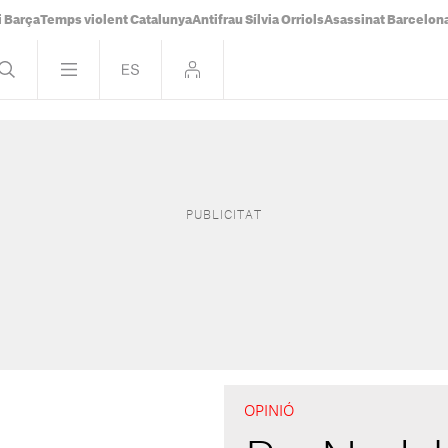
i Barça
Temps violent Catalunya
Antifrau Sílvia Orriols
Asassinat Barcelon
OPINIÓ