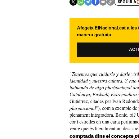
SEGUIR A
Afegeix ElNacional.cat a les
manera gratuïta
ACT
"
Tenemos que cuidarlo y darle visi
identidad y nuestra cultura. Y esto
hablando de algo plurinacional do
Catalunya, Euskadi, Extremadura 
Gutiérrez, citades per Iván Redond
plurinacional
"), com a exemple de 
plenament integradora. Bonic, oi? 
cor i estrelles en una carta perfuma
veure que és literalment un desastr
comptada dins el concepte
p