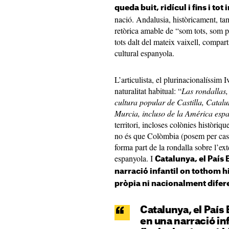
queda buit, ridícul i fins i tot 
nació. Andalusia, històricament, ta
retòrica amable de “som tots, som 
tots dalt del mateix vaixell, comparti
cultural espanyola.
L’articulista, el plurinacionalíssim
naturalitat habitual: “
Las rondallas
cultura popular de Castilla, Cata
Murcia, incluso de la Am
é
rica espa
territori, incloses colònies històriqu
no és que Colòmbia (posem per cas)
forma part de la rondalla sobre l’ext
espanyola. I
Catalunya, el País 
narració infantil on tothom hi 
pròpia ni nacionalment difer
Catalunya, el País 
en una narració inf