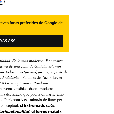
 teves fonts preferides de Google de
IVAR ARA →
bilidad. Es lo m
á
s moderno. Es nuestra
 no va de una zona de Galicia, estamos
nde todos
…
yo (mismo) me siento parte de
y Andaluc
ía
". Paraules de l’actor Javier
o a
La Vanguardia
("
Rondalla
persona sensible, oberta, moderna i
Una declaració que podria enviar-se amb
da. Però només cal mirar-la de lluny per
e conceptual:
si Extremadura és
lurinacionalitat
, el terme mateix