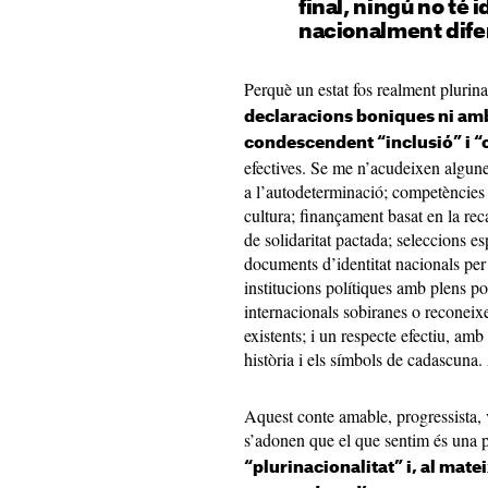
final, ningú no té i
nacionalment dife
Perquè un estat fos realment plurin
declaracions boniques ni amb
condescendent “inclusió” i 
efectives. Se me n’acudeixen algune
a l’autodeterminació; competències 
cultura; finançament basat en la re
de solidaritat pactada; seleccions e
documents d’identitat nacionals per
institucions polítiques amb plens po
internacionals sobiranes o reconeix
existents; i un respecte efectiu, am
història i els símbols de cadascuna
Aquest conte amable, progressista, v
s’adonen que el que sentim és una 
“plurinacionalitat” i, al mat