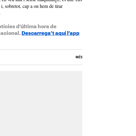
, sobretot, cap a on hem de tirar
.
otícies d’última hora de
nacional.
Descarrega’t aquí l’app
MÉS