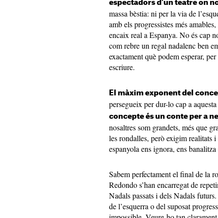
espectadors d’un teatre on n
massa bèstia: ni per la via de l’esq
amb els progressistes més amables,
encaix real a Espanya. No és cap no
com rebre un regal nadalenc ben em
exactament què podem esperar, per m
escriure.
El màxim exponent del conc
persegueix per dur-lo cap a aquesta
concepte és un conte per a n
nosaltres som grandets, més que gr
les rondalles, però exigim realitats 
espanyola ens ignora, ens banalitza i
Sabem perfectament el final de la ro
Redondo s’han encarregat de repetir
Nadals passats i dels Nadals futurs. 
de l’esquerra o del suposat progres
impossible. Veure-ho tan clarament, 