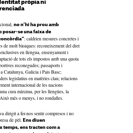
dentitat pròpia ni
renciada
acional,
no n’hi ha prou amb
 posar-se una faixa de
: caldrien mesures concretes i
“concòrdia”
s de molt bàsiques: reconeixement del dret
exclusives en llengua, ensenyament i
captació de tots els impostos amb una quota
sportives reconegudes; passaports i
 a Catalunya, Galícia i País Basc;
ders legislatius en matèries clau; relacions
ement internacional de les nacions
b una cura màxima, per les llengües, la
. Això més o menys, i no rondalles.
a dirigit a fer-nos sentir compresos i no
presa de pèl.
Ens diuen
eix temps, ens tracten com a