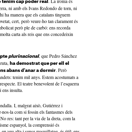
. La ironia és
o tenim cap poder real
uerra, ni amb els Ivans Redondo de torn, ni
 hi ha manera que els catalans tinguem
vetat, cert, però veure-ho tan clarament és
bolicat però ple de carbó: ens recorda
olta carta als reis que ens concedeixin
, que Pedro Sánchez
epte
plurinacional
 ruta,
ha demostrat que per ell el
. Però
ens abans d’anar a dormir
andets: tenim mil anys. Estem acostumats a
i respecte. El teatre benevolent de l’esquerra
 ens insulta.
ndalla. I, malgrat això, Gutiérrez i
-nos-la com si fossin els fantasmes dels
No res: tant per la via de la dreta, com la
sisme espanyol, la comprensió és
en veu alta i sense maquillatge, és útil: ens