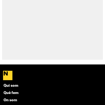
Qui som
Què fem
On som