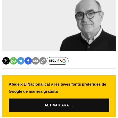
SEGUIR A
Afegeix ElNacional.cat a les teves fonts preferides de
Google de manera gratuïta
ACTIVAR ARA →