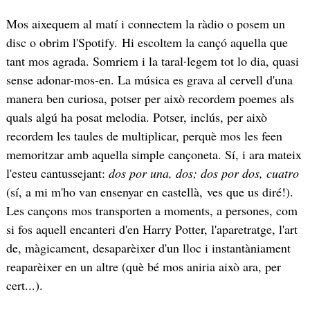
Mos aixequem al matí i connectem la ràdio o posem un
disc o obrim l'Spotify. Hi escoltem la cançó aquella que
tant mos agrada. Somriem i la taral·legem tot lo dia, quasi
sense adonar-mos-en. La música es grava al cervell d'una
manera ben curiosa, potser per això recordem poemes als
quals algú ha posat melodia. Potser, inclús, per això
recordem les taules de multiplicar, perquè mos les feen
memoritzar amb aquella simple cançoneta. Sí, i ara mateix
l'esteu cantussejant:
dos por una, dos; dos por dos, cuatro
(sí, a mi m'ho van ensenyar en castellà, ves que us diré!).
Les cançons mos transporten a moments, a persones, com
si fos aquell encanteri d'en Harry Potter, l'aparetratge, l'art
de, màgicament, desaparèixer d'un lloc i instantàniament
reaparèixer en un altre (què bé mos aniria això ara, per
cert...).