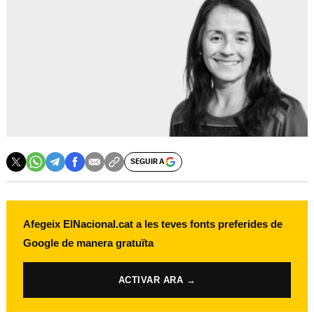
SEGUIR A
Afegeix ElNacional.cat a les teves fonts preferides de
Google de manera gratuïta
ACTIVAR ARA →