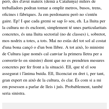
però, des d'avui mateix (demà a Catalunya) milers de
treballadors podran tornar a omplir metros, busos, trens,
oficines i fàbriques. Ja em perdonareu però no s'entén
gaire. Ep! I que cada gremi se sap
lo
seu, eh. La lluita per
la cultura no és excloent, simplement té unes particularitats
concretes, és una lluita sectorial (no de classes) i, sobretot,
mos nodrix a totes, a tots. Mai no estàs del tot sol al costat
d'una bona cançó o d'un bon llibre. A tot això, lo ministre
de Cultura (que només cal canviar la primera lletra per a
convertir-lo en sinistre) dient que no es prendrien mesures
concretes per fer front a la situació. Ell, que té el sou
assegurat i l'ànima buida. Ell, llicenciat en dret i, per tant,
gran expert en això de la cultura, és clar. És com si a mi
em posessen a parlar de lleis i juís. Probablement, també
seria sinistra.