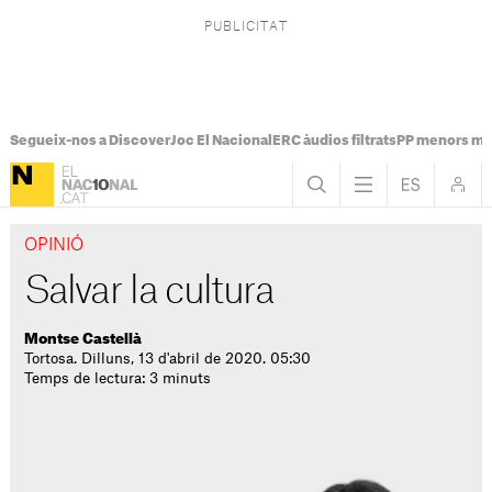
Segueix-nos a Discover
Joc El Nacional
ERC àudios filtrats
PP menors mi
OPINIÓ
Salvar la cultura
Montse Castellà
Tortosa. Dilluns, 13 d'abril de 2020. 05:30
Temps de lectura: 3 minuts