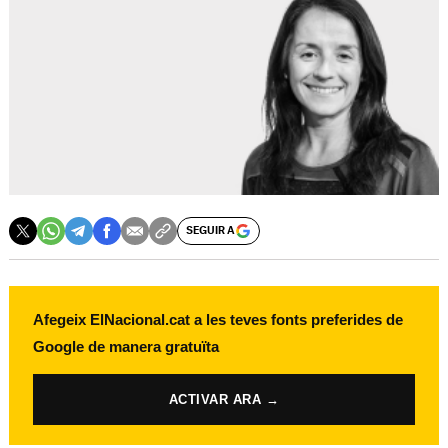
SEGUIR A
Afegeix ElNacional.cat a les teves fonts preferides de
Google de manera gratuïta
ACTIVAR ARA →