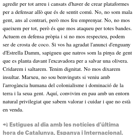
agredir per tot arreu i cansats d'haver de crear plataformes
per a defensar allò que és de sentit comú. No, no som mala
gent, ans al contrari, però mos feu emprenyar. No, no mos
queixem per tot, però és que mos ataqueu per totes bandes.
Actuem en defensa pròpia i si no mos respecteu, podem
ser de crosta de coco. Si vos ha agradat l'anunci d'enguany
d'Estrella Damm, sapigueu que natros som la pinya de gent
que es planta davant l'excavadora per a salvar una olivera.
Cridarem i saltarem. Tenim dignitat. No mos dixarem
insultar. Marxeu, no sou benvinguts si veniu amb
l'arrogància humana del colonialisme i dominació de la
terra i la seua gent. Aquí, convivim en pau amb un entorn
natural privilegiat que sabem valorar i cuidar i que no està
en venda.
📲 Estigues al dia amb les notícies d’última
hora de Catalunya, Espanya i Internacional.