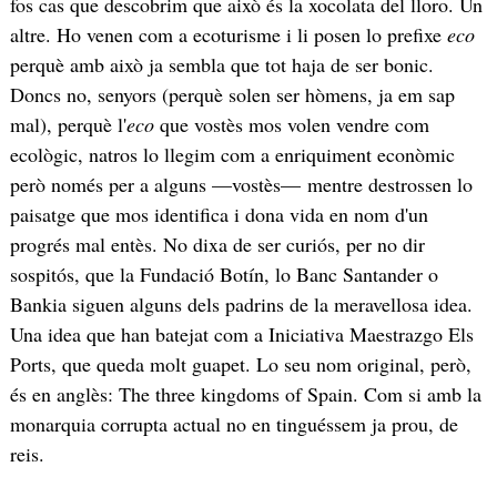
fos cas que descobrim que això és la xocolata del lloro. Un
altre. Ho venen com a ecoturisme i li posen lo prefixe
eco
perquè amb això ja sembla que tot haja de ser bonic.
Doncs no, senyors (perquè solen ser hòmens, ja em sap
mal), perquè l'
eco
que vostès mos volen vendre com
ecològic, natros lo llegim com a enriquiment econòmic
però només per a alguns —vostès— mentre destrossen lo
paisatge que mos identifica i dona vida en nom d'un
progrés mal entès. No dixa de ser curiós, per no dir
sospitós, que la Fundació Botín, lo Banc Santander o
Bankia siguen alguns dels padrins de la meravellosa idea.
Una idea que han batejat com a Iniciativa Maestrazgo Els
Ports, que queda molt guapet. Lo seu nom original, però,
és en anglès: The three kingdoms of Spain. Com si amb la
monarquia corrupta actual no en tinguéssem ja prou, de
reis.