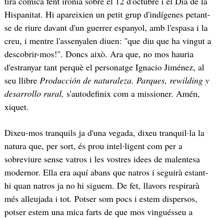
tira còmica fent ironia sobre el 12 d'octubre i el Dia de la
Hispanitat. Hi apareixien un petit grup d'indígenes petant-
se de riure davant d'un guerrer espanyol, amb l'espasa i la
creu, i mentre l'assenyalen diuen: "que diu que ha vingut a
descobrir-mos!". Doncs això. Ara que, no mos hauria
d'estranyar tant perquè el personatge
Ignacio Jiménez, al
seu llibre
Producción de naturaleza. Parques, rewilding y
desarrollo rural,
s'autodefinix com a missioner. Amén,
xiquet.
Dixeu-mos tranquils ja d'una vegada, dixeu tranquil·la la
natura que, per sort, és prou intel·ligent com per a
sobreviure sense vatros i les vostres idees de malentesa
modernor. Ella era aquí abans que natros i seguirà estant-
hi quan natros ja no hi siguem. De fet, llavors respirarà
més alleujada i tot. Potser som pocs i estem dispersos,
potser estem una mica farts de que mos vinguésseu a