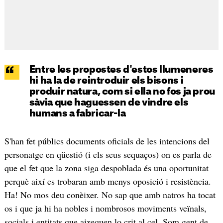
Entre les propostes d'estos llumeneres
hi ha la de reintroduir els bisons i
produir natura, com si ella no fos ja prou
sàvia que haguessen de vindre els
humans a fabricar-la
S'han fet públics documents oficials de les intencions del
personatge en qüestió (i els seus sequaços) on es parla de
que el fet que la zona siga despoblada és una oportunitat
perquè així es trobaran amb menys oposició i resistència.
Ha! No mos deu conèixer. No sap que amb natros ha tocat
os i que ja hi ha nobles i nombrosos moviments veïnals,
socials i entitats que aixequen lo crit al cel. Som gent de