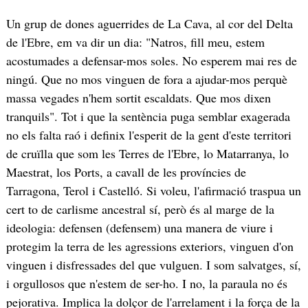
Un grup de dones aguerrides de La Cava, al cor del Delta
de l'Ebre, em va dir un dia: "Natros, fill meu, estem
acostumades a defensar-mos soles. No esperem mai res de
ningú. Que no mos vinguen de fora a ajudar-mos perquè
massa vegades n'hem sortit escaldats. Que mos dixen
tranquils". Tot i que la sentència puga semblar exagerada
no els falta raó i definix l'esperit de la gent d'este territori
de cruïlla que som les Terres de l'Ebre, lo Matarranya, lo
Maestrat, los Ports, a cavall de les províncies de
Tarragona, Terol i Castelló. Si voleu, l'afirmació traspua un
cert to de carlisme ancestral sí, però és al marge de la
ideologia: defensen (defensem) una manera de viure i
protegim la terra de les agressions exteriors, vinguen d'on
vinguen i disfressades del que vulguen. I som salvatges, sí,
i orgullosos que n'estem de ser-ho. I no, la paraula no és
pejorativa. Implica la dolçor de l'arrelament i la força de la